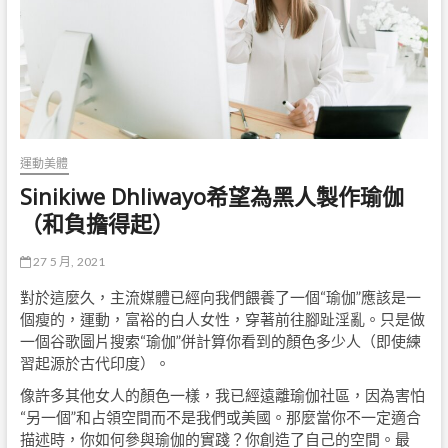
運動美體
Sinikiwe Dhliwayo希望為黑人製作瑜伽
（和負擔得起）
27 5 月, 2021
對於這麼久，主流媒體已經向我們餵養了一個“瑜伽”應該是一
個瘦的，運動，富裕的白人女性，穿著前往腳趾淫亂。只是做
一個谷歌圖片搜索“瑜伽”併計算你看到的顏色多少人（即使練
習起源於古代印度）。
像許多其他女人的顏色一樣，我已經遠離瑜伽社區，因為害怕
“另一個”和占領空間而不是我們或美國。那麼當你不一定適合
描述時，你如何參與瑜伽的實踐？你創造了自己的空間。最