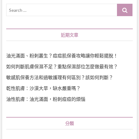
Search
…
近期文章
油光滿面、粉刺叢生？痘痘肌保養攻略讓你輕鬆擺脫！
如何判斷肌膚保濕不足？重點保濕部位怎麼做最有效？
敏感肌保養方法和過敏護理有何區別？該如何判斷？
乾性肌膚：沙漠大旱，缺水嚴重嗎？
油性肌膚：油光滿面，粉刺痘痘的煩惱
分類