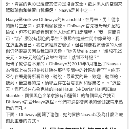
近，豐富的色彩已經使其使命是培養安全，歡迎黑人的空間來
體驗瑜伽和練習自我保健。 Naaya是其中之一。
Naaya是Sinikiwe Dhliwayo的Brainchild，在周末，男士健康
的照片生產商，週末瑜伽教練。 Dhliwayo首先被母親介紹給
瑜伽，但不知道或看到其他人她認可出席課程。 “我一直問自
己，”為什麼沒有顏色的學生？很難在這些空間中像是的，我
在這里為自己，我在這裡練習瑜伽，但看到像我這樣做的人瑜
伽仍然很高興因為我知道興趣，“她告訴elle .com。 “誰想花25
美元，30美元的流行音樂在課堂上感到不舒服？”
厭倦了感覺看不見的，Dhliwayo於2018年8月推出了Naaya，
為傳統上被忽視並被排除在那些空間中的社區創造了“。納耶
亞存在著覺得所看到的，聽說，最重要的是，歡迎，聽到的，
聽到，最重要的是，納耶亞存在著培養師和從業者。 。“這些
天，您可以在布魯克林的Heal Haus（由Dariar Hall和Elisa
Shankle，兩個黑色企業家擁有和運營）的每個星期六找到
Dhliwayo託管Naaya課程，他們每週都會向她的瑜伽課帶來熟
悉的面孔。
下面，Dhliwayo開闢了瑜伽，她的冒險Naaya以及為什麼治療
如此重要的方式。