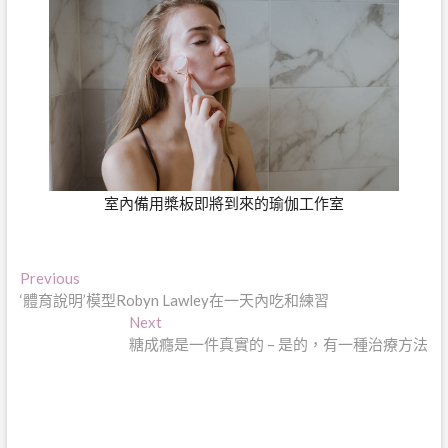
室內備用槳板即將到來的瑜伽工作室
文
Previous
Previous
post:
‘體育說明’模型Robyn Lawley在一天內吃和練習
章
Next
Next
導
post:
糖成癮是一件真實的 – 是的，有一種治療方法
覽