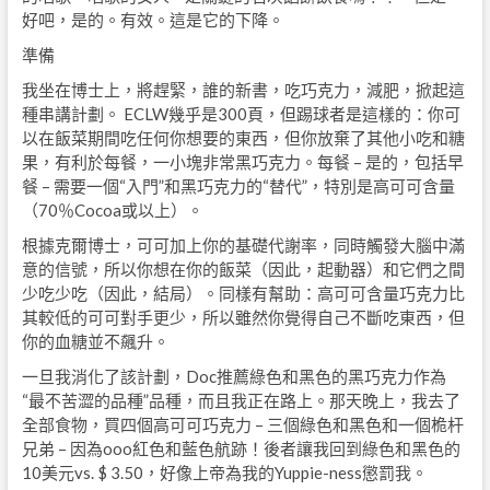
好吧，是的。有效。這是它的下降。
準備
我坐在博士上，將趕緊，誰的新書，吃巧克力，減肥，掀起這
種串講計劃。 ECLW幾乎是300頁，但踢球者是這樣的：你可
以在飯菜期間吃任何你想要的東西，但你放棄了其他小吃和糖
果，有利於每餐，一小塊非常黑巧克力。每餐 – 是的，包括早
餐 – 需要一個“入門”和黑巧克力的“替代”，特別是高可可含量
（70％Cocoa或以上）。
根據克爾博士，可可加上你的基礎代謝率，同時觸發大腦中滿
意的信號，所以你想在你的飯菜（因此，起動器）和它們之間
少吃少吃（因此，結局）。同樣有幫助：高可可含量巧克力比
其較低的可可對手更少，所以雖然你覺得自己不斷吃東西，但
你的血糖並不飆升。
一旦我消化了該計劃，Doc推薦綠色和黑色的黑巧克力作為
“最不苦澀的品種”品種，而且我正在路上。那天晚上，我去了
全部食物，買四個高可可巧克力 – 三個綠色和黑色和一個桅杆
兄弟 – 因為ooo紅色和藍色航跡！後者讓我回到綠色和黑色的
10美元vs. $ 3.50，好像上帝為我的Yuppie-ness懲罰我。