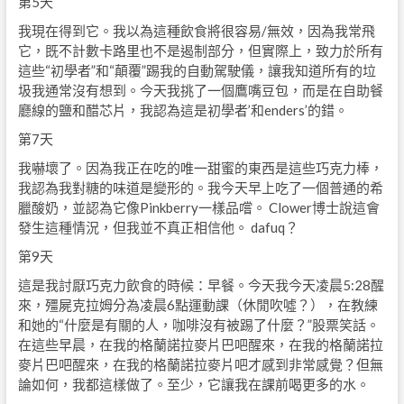
第5天
我現在得到它。我以為這種飲食將很容易/無效，因為我常飛
它，既不計數卡路里也不是遏制部分，但實際上，致力於所有
這些“初學者”和“顛覆”踢我的自動駕駛儀，讓我知道所有的垃
圾我通常沒有想到。今天我挑了一個鷹嘴豆包，而是在自助餐
廳線的鹽和醋芯片，我認為這是初學者’和enders’的錯。
第7天
我嚇壞了。因為我正在吃的唯一甜蜜的東西是這些巧克力棒，
我認為我對糖的味道是變形的。我今天早上吃了一個普通的希
臘酸奶，並認為它像Pinkberry一樣品嚐。 Clower博士說這會
發生這種情況，但我並不真正相信他。 dafuq？
第9天
這是我討厭巧克力飲食的時候：早餐。今天我今天凌晨5:28醒
來，殭屍克拉姆分為凌晨6點運動課（休閒吹噓？），在教練
和她的“什麼是有關的人，咖啡沒有被踢了什麼？”股票笑話。
在這些早晨，在我的格蘭諾拉麥片巴吧醒來，在我的格蘭諾拉
麥片巴吧醒來，在我的格蘭諾拉麥片吧才感到非常感覺？但無
論如何，我都這樣做了。至少，它讓我在課前喝更多的水。