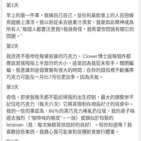
第1天
早上的第一件事，我稱自己自己，並在利基飲食上的人自戀蜂
鳥翅膀上漂浮。我以前從未去過果汁清潔，我是如此精神成為
所有人“每個人都要注意我!!我很奇怪，我希望你問我有關它的
問題。”
第2天
我孜孜不倦地吃每餐前後的巧克力。 Clower博士說每個件都
應該是我拇指上半部分的大小，這是因為我從未有手。關閉蝙
蝠，我意識到這個實驗有很大的時間：在你的錢包裡不斷攜帶
巧克力可能在一月比7月份更加多，因為天氣。
第3天
奇怪，即使我每天都不能記得我的出生控制，最大的調整併不
記住吃巧克力（每天六次）它將其限制在拇指尺寸的啃食中。
我的一些同事認為，86％的黑巧克力棒亂扔垃圾，我的桌子味
道太強烈（“咖啡味的樹皮”，一說）或類似於包裝的
letdown（見：每次無麩質烘焙好的良好）。但你知道嗎？我
喜歡這些東西。我擔心我可能會對這種飲食進行體重。