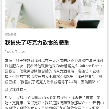
運動美體
我損失了巧克力飲食的體重
27 5 月, 2021
當博士肚子裡趕到我可以在一天六次的巧克力滴水中減肥我可
以減肥六次 – 我看著他就像他是Cady蒼鷺先令Kalteen Bars。
當我買一個我需要這個實驗的巧克力酒吧時，我確信。它很
厚，但它的電視遙控器的大小和700卡路里。我已經看到了妙
語已經：“我嘗試了巧克力飲食並獲得了2.4磅，因為顯然。”
除了我沒有。
相反，我採用了這個asinine發出的程序，我丟失了體重，少
吃，更健康，睡得更好。我知道我聽起來像那些Yoplait廣告中
的唱歌，唱歌的女人 – 是關鍵的石灰餡餅飲食嗎？！ – 但是，