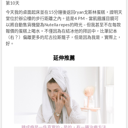
第10天
今天我的桌面起床並在15分鐘後返回ryan戈斯林蛋糕，證明天
堂位於辦公樓的步行距離之內。這是4 PM – 當飢餓護目鏡可
以將自動售貨機變為Nutella repes的時光 – 但我甚至不在每款
報價的蛋糕上喝水。不僅因為在結冰他的拜訪中，比筆記本
（右？）偏離更多的尼古拉斯籠子，但是因為我是，實際上，
好。
延伸推薦
糖成癮是一件真實的 - 是的，有一種治療方法