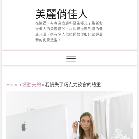
Skip
美麗俏佳人
to
content
在這裡，有專業皮膚科醫生曝光了最新和
最偉大的美容產品，以保持從頭到腳的健
康光澤，還有名人化妝師教你如何掌握最
新的化妝造型。
Home
»
運動美體
»
我損失了巧克力飲食的體重