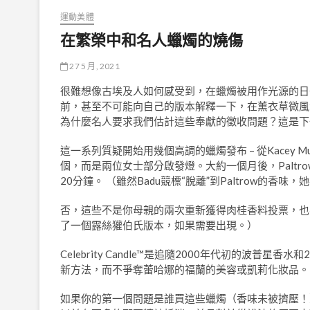
運動美體
在繁榮中和名人蠟燭的燒傷
27 5 月, 2021
很難想像古埃及人如何感受到，在蠟燭被用作光源的日子裡，
前，甚至不可能向自己的版本解釋一下，在薰衣草微風洋基蠟燭
為什麼名人要求我們估計這些奉獻的徵收問題？這是下
這一系列質疑開始用幾個高調的蠟燭發布 – 從Kacey Musgr
個，而是兩位女士部分啟發燈。大約一個月後，Paltrow的B
20分鐘。 （雖然Badu競標“脫離”到Paltrow的香味
否，這些不是你母親的兩次重新獲得肉桂香料投票，也不是
了一個露絲獾伯氏版本，如果需要出現。）
Celebrity Candle™是追隨2000年代初的波
新方法，而不爭奪蕾哈娜的福蘭的美容或凱莉化妝品。
如果你的第一個問題是誰買這些蠟燭（香味未被擠壓！