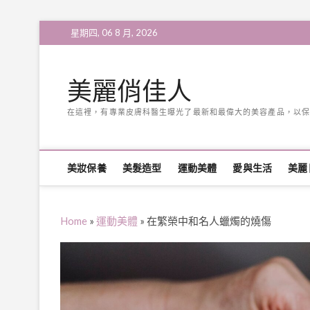
Skip
星期四, 06 8 月, 2026
to
content
美麗俏佳人
在這裡，有專業皮膚科醫生曝光了最新和最偉大的美容產品，以保
美妝保養
美髮造型
運動美體
愛與生活
美麗
Home
»
運動美體
»
在繁榮中和名人蠟燭的燒傷