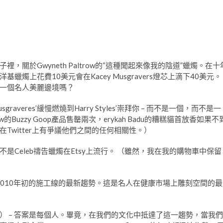
關於Gwyneth Paltrow的“這種聞起來像我的陰道”蠟燭。在十
上花費10美元會在Kacey Musgravers燈芯上滴下40美元。
一個名人美麗邊境嗎？
averes’緩慢燃燒到Harry Styles’崇拜你 – 而不是一個，而不是一
uzzy Goop產品售罄兩次，erykah Badu的糟糕貓首放香如果不
，她在Twitter上有爭議他們之間的任何相關性。）
Celeb禱告蠟燭在Etsy上流行。 （雖然，我在我的購物車中保留
普星香水和2010年初的施工線的最新趨勢。這是名人在健康市場上雕刻空間的最
） – 答案是每個人。畢竟，在我們的文化中抵達了這一趨勢，當我們