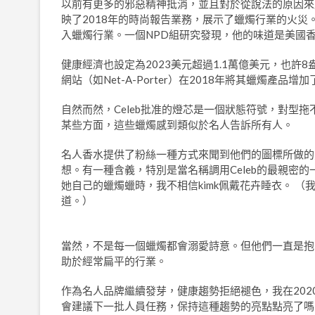
以前有更多的邪惡精神抵消，並且對於從說法的原因來贏得大型
映了2018年的時尚報告業務，展示了蠟燭行業的火災。它指出，
入蠟燭行業。一個NPD組研究發現，他的味道是美國
健康經濟也設定為2023美元超過1.1萬億美元，也許
網站（如Net-A-Porter）在2018年將其蠟燭產品增
自然而然，Celeb批准的燈芯是一個狀態符號，對型
某些方面，這些蠟燭感到類似於名人告訴所有人。
名人香水提供了粉絲一種方式來聞到他們的圖標所做的
想。有一種含義，特別是當名稱調用Celeb的最親密
她自己的蠟燭蠟時，我不相信kimk佩戴花卉睡衣。 （我
道。）
當然，不是每一個蠟燭都會溺愛詩意。但他們一直是抱
助於經常扁平的行業。
作為名人品牌繼續發芽，健康趨勢拒絕褪色，我在202
會建議下一批人員任務，保持這種趨勢的亮點點亮了嗎？< 