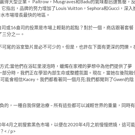
企業。 Paltrow，Musgraves和Badu的氣味都迅速售罄，
品牌的努力增加了Louis Vuitton，Sephora和Gucci，深入
香水市場增長最快的地區。
8盎司或16盎司的投票是市場上輕鬆的起點？對於一個，商店跟著套餐
加了三分之一。
拖不可尾的浴室墊片是必不可少的。但是，也許在下面有更深的閃爍。
方式;當他們在浴缸里浸泡時，蠟燭在家裡的夢想中為他們提供了夢
的一部分時，我們正在學習內部生命或整體氛圍。現在，當她在後院融
可能會相信Kacey。我們都看著同一個月亮;我們都聞到了Gwen的陰
負的，一種自我保健治療 – 所有這些都可以減輕世界的重量，同時有
0年4月之前搜索黑色市場，以便在2020年4月之前慢慢燃燒，這可
/ p>