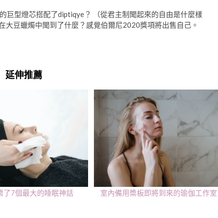
型燈芯搭配了diptiqye？ （從君主制聞起來的自由是什麼樣
ines辣妹夏天在大豆蠟燭中聞到了什麼？感覺伯爾尼2020獎項將出售自己。
延伸推薦
壞了7個最大的睡眠神話
室內備用槳板即將到來的瑜伽工作室