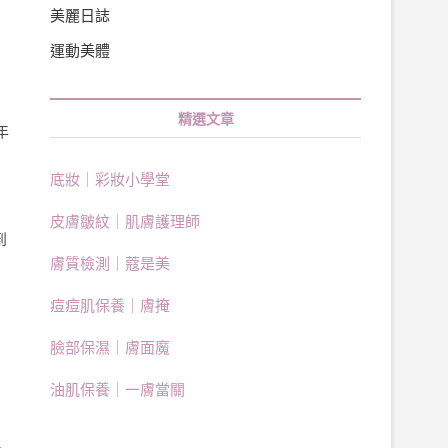
美麗日誌
運動美體
精選文章
年
底妝｜彩妝小學堂
皮膚皺紋｜肌膚護理師
到
膚質檢測｜蔻是美
痘痘肌保養｜膚掩
臉部保濕｜膚面魔
油肌保養｜一膚當關