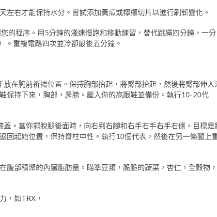
天左右才能保持水分。嘗試添加黃瓜或檸檬切片以進行刷新變化。
到您的程序。用5分鐘的淺速慢跑和移動練習，替代跳繩四分鐘，一分
ks，但請）。重複電路四次並冷卻最後五分鐘。
手放在胸前祈禱位置。保持胸部抬起，將臀部抬起，然後將臀部伸入
保持下來，胸部，肩膀。壓入你的高跟鞋並備份。執行10-20代
膝蓋。當你擺脫腿後面時，向右到右腳和右手右手右手右側。目標是
返回起始位置，保持脊柱中性。執行10個代表，然後在另一條腿上
在腹部積聚的內臟脂肪量。瞄準豆類，脆脆的蔬菜，杏仁，全穀物
力，如TRX，