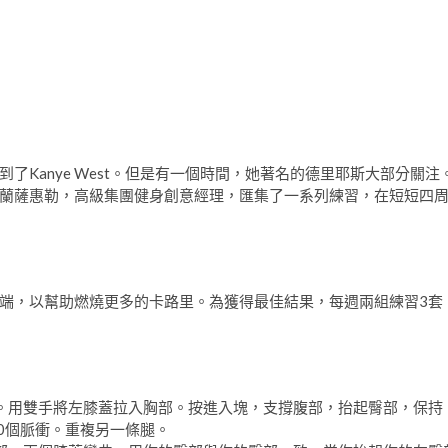
Kanye West。但是有一個時間，她著名的德里耶斯大部分關注
蘭薩惠勒，高級集團健身創意經理，匯集了一系列練習，在短短四
端，以幫助燃燒更多的卡路里。為獲得最佳結果，每週兩組練習3套
。用雙手將左膝蓋拉入胸部。按進入塊，支撐腹部，抬起臀部，保持
0個脈衝。重複另一條腿。