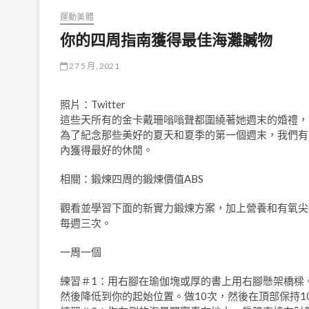
運動美體
你的四周指南獲得最佳海灘贓物
27 5 月, 2021
照片：Twitter
這些天所有的金卡戴珊嗡嗡聲都圍繞著她週末的婚禮，到了
為了紀念那些美好的夏天和夏季的第一個週末，我們有
內獲得最好的休閒。
相關：鍛煉四周的鍛煉價值ABS
觀看並學習下面的新實力鍛煉方案，加上營養和有氧尖
每週三次。
一周一個
練習＃1：用右腳在瑜伽塊或厚的書上用右腳懸架橋樑
然後降低到你的起始位置。做10次，然後在頂部保持1