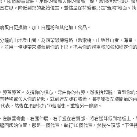
部，兩個膝蓋彎曲，用你的臀部與你的臀部一致。當你抬起你的左臀
直右腿。降低到您的起始位置，並儘量保持臀部只是“親吻”地面。執
。
瘦蛋白更換糖，加工白麵粉和其他加工食品。
分鐘的山地登山者，為四架鍛煉電路（懸索橋，山地登山者，海星
，並用一條腿帶來膝蓋到你的下巴。抱著你的體重將加強和穩定你
，膝蓋膝蓋。支撐你的核心，彎曲你的右膝，然後抬起腿，直到你的
有轉移或舍入你的背部，就到達左腿右膝蓋，瞄準觸摸左膝關節的
個代表，然後在頂部保持10個脈衝。重複另一條腿。
，左膝蓋彎曲，右腿伸展，右手握在右臀部。將右腿降低到地板上，
返回起始位置。那是一個代表。執行10個代表，然後在頂部上下保