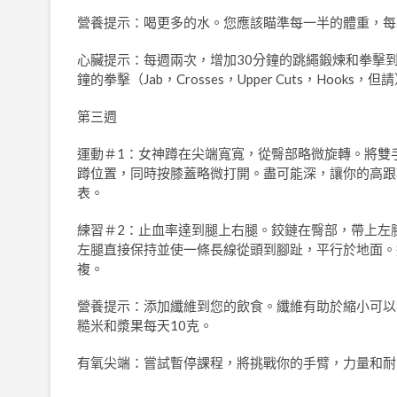
營養提示：喝更多的水。您應該瞄準每一半的體重，每
心臟提示：每週兩次，增加30分鐘的跳繩鍛煉和拳擊
鐘的拳擊（Jab，Crosses，Upper Cuts，Hoo
第三週
運動＃1：女神蹲在尖端寬寬，從臀部略微旋轉。將雙
蹲位置，同時按膝蓋略微打開。盡可能深，讓你的高跟鞋
表。
練習＃2：止血率達到腿上右腿。鉸鏈在臀部，帶上左
左腿直接保持並使一條長線從頭到腳趾，平行於地面。
複。
營養提示：添加纖維到您的飲食。纖維有助於縮小可以
糙米和漿果每天10克。
有氧尖端：嘗試暫停課程，將挑戰你的手臂，力量和耐