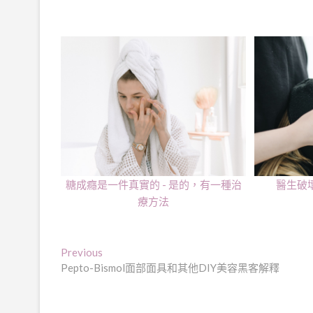
糖成癮是一件真實的 - 是的，有一種治
醫生破
療方法
文
Previous
Previous
post:
Pepto-Bismol面部面具和其他DIY美容黑客解釋
章
導