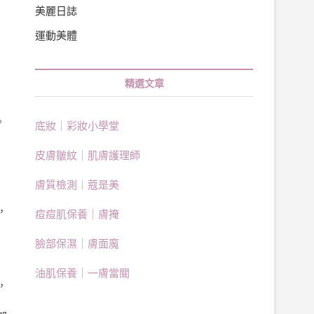
美麗日誌
運動美體
精選文章
。
底妝｜彩妝小學堂
周
皮膚皺紋｜肌膚護理師
膚質檢測｜蔻是美
，
痘痘肌保養｜膚掩
臉部保濕｜膚面魔
油肌保養｜一膚當關
，