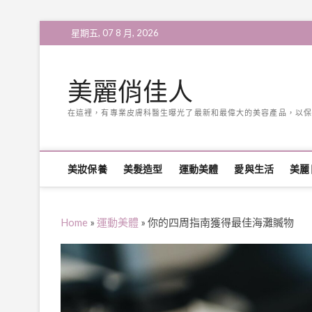
Skip
星期五, 07 8 月, 2026
to
content
美麗俏佳人
在這裡，有專業皮膚科醫生曝光了最新和最偉大的美容產品，以保
美妝保養
美髮造型
運動美體
愛與生活
美麗
Home
»
運動美體
»
你的四周指南獲得最佳海灘贓物