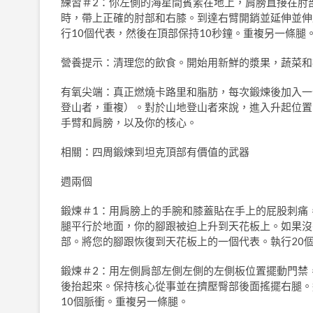
練習＃2：你左側的海星間賓素在地上，肩膀直接在肘
時，帶上正確的肘部和右膝。到達右臂開銷並延伸並伸
行10個代表，然後在頂部保持10秒鐘。重複另一條腿
營養提示：清理您的飲食。開始用新鮮的漿果，蔬菜和
有氧尖端：真正燃燒卡路里和脂肪，每次鍛煉後加入一
登山者，重複）。對於山地登山者來說，進入升起位置
手臂和肩膀，以及你的核心。
相關：四周鍛煉到坦克頂部有價值的武器
週兩個
鍛煉＃1：用肩膀上的手腕和膝蓋貼在手上的屁股刺痛
腿平行於地面，你的腳跟被迫上升到天花板上。如果沒
部。將您的腳跟恢復到天花板上的一個代表。執行20
鍛煉＃2：用左側肩部左側左側的左側板位置擺動門禁
後抬起來。保持核心從事並在擠壓臀部後面搖擺右腿。
10個脈衝。重複另一條腿。