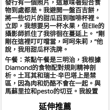
發行有一個照片，這意味著迎合食
物到處都是。我避開一盤百吉餅，
將一些切片的甜瓜舀到咖啡杯裡。
立即，我想要另一杯水果，但Elle的
攝影師抓住了我徘徊在蔓延上。 “剛
剛在這裡叮叮噹當，呵呵朱莉，”他
說，我用甜瓜杯洗牌。
午餐：茶點午餐是三明治，我根據
Diamond的食物配對規則精神剖
析。土耳其和瑞士·辛巴塔上是禁
區，因為肉和奶酪不會在一起。與
馬蘇里拉和pesto的切豆。我設置
延伸推薦