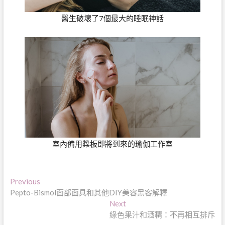
醫生破壞了7個最大的睡眠神話
室內備用槳板即將到來的瑜伽工作室
文
Previous
Previous
post:
Pepto-Bismol面部面具和其他DIY美容黑客解釋
章
Next
Next
導
post:
綠色果汁和酒精：不再相互排斥