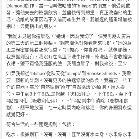
Diamond創作。當一個叫做哈維的“blimpo”的朋友，他受到啟
發，讓他失去的懲罰飲食，並儘快得到體重，真正改變他的生
活。哈維的故事因為不久前而產生共鳴，我最近的體重增加被
指出，公開指出的朋友。
“我從未見過你這麼吃，”她說，因為我切了一個我男朋友廚房
的第二天的第二個鱷梨。 “親密關係對你看起來很好。”她的意
思是親密關係看起來很重。 “別擔心，你會減肥。”就像那樣，
我意識到沒有，我沒有在高溫下洗牛仔褲。乾洗店不會收縮連
衣裙。鹽不責怪我腫脹的臉。我簡直胖了。對我來說，至少。
如果我想從“blimpo”從秋天從“blimpo”到Brooke Shields，我需
要一個新的計劃。沒有更多的快速修復的飲食。我需要一些工
作的東西。基於“自然循環”遵守“自然循環”的原則，進入壽
命。中午到8下午8點..是撥款（吃和消化），下午8點。至下午
4點是同化（吸收和使用），下午4點到中午消除（廢物和食
物）。簡單地放置，在一定時間內吃和排泄，你的身體將永遠
感覺更好。
符合生活的一些關鍵規則，包括：
吃水：根據鑽石，沒有，沒有，甚至沒有水本身，水果像水果