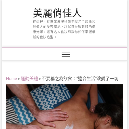
Skip
美麗俏佳人
to
content
在這裡，有專業皮膚科醫生曝光了最新和
最偉大的美容產品，以保持從頭到腳的健
康光澤，還有名人化妝師教你如何掌握最
新的化妝造型。
Home
»
運動美體
»
不要稱之為飲食：“適合生活”改變了一切