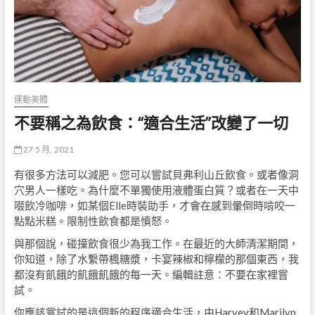
運動美體
不要稱之為飲食：“適合生活”改變了一切
27 5 月, 2021
有很多方法可以減肥。您可以嘗試貝弗利山丘飲食。或者像洞
穴男人一樣吃。為什麼不單獨使用液體蛋白質？或者在一天中
啜飲冷咖啡，如某個Elle時裝助手，才會在感到暈倒時啃咬一
點點米糕。限制性飲食都是憤怒。
與那個說，碰撞飲食很少為我工作。在最近的大師清潔期間，
你知道，除了水繫帶楓糖漿，卡宴辣椒和檸檬的那個東西，我
都沒有飢餓的飢餓飢餓的每一天。編輯註意：不要在家裡嘗
試。
你應該嘗試的是這個新的程序適合生活，由Harvey和Marilyn