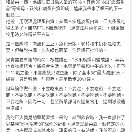
和蔬菜一樣，應該佔每日攝入量的70％。其他30％由“濃縮食
品”等螺母，穀物和瘦蛋白質組成。這讓我帶來了鑽石的下一
個點……
他說，用護理處理蛋白質：美國人痴迷於蛋白質，但大多數吃
得太多了。雖然FFL不鼓勵吃肉（通常注射荷爾蒙），但單獨
食用時允許精益蛋白質。
是一個媒體：肉類和土豆，魚和米飯，麥片和牛奶都是壞夫
妻，但每對拍攝，加入綠色蔬菜，你是鑽石批准的。
果實需要單獨的時間：根據鑽石，“水果腐爛和變成酸，”與其
他食物相結合。據適合生活，水果是早餐和中午的小吃，但下
午12點之後，果實應該只吃空腹，除了全水果“最大減肥”天。
練習：只是移動一些東西。甚至散步20分鐘。
但無論你做什麼，不要吃東西：不要吃。不要吃飽。不要吃
飽。不要吃飽。不要吃飽。不要吃飽。不要吃飽。不要吃飽。
不要吃飽。因為一切，甚至蔬菜都可以過量食用，過剩導致體
重增加。
我的巨大嬰兒胡蘿蔔習慣。是的，談到飲食時，我一直抓住了
以某種“你可以吃的”組件的計劃。通常是蔬菜或一個特定的水
果。也許標籤或無糖冰茶，甜蜜的低。有時候，我並不為此驕