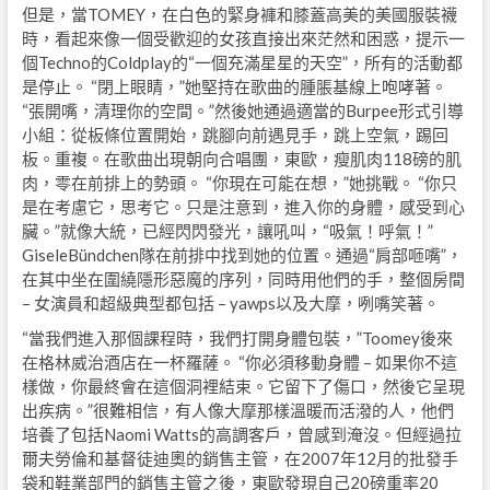
但是，當TOMEY，在白色的緊身褲和膝蓋高美的美國服裝襪
時，看起來像一個受歡迎的女孩直接出來茫然和困惑，提示一
個Techno的Coldplay的“一個充滿星星的天空”，所有的活動都
是停止。 “閉上眼睛，”她堅持在歌曲的腫脹基線上咆哮著。
“張開嘴，清理你的空間。”然後她通過適當的Burpee形式引導
小組：從板條位置開始，跳腳向前遇見手，跳上空氣，踢回
板。重複。在歌曲出現朝向合唱團，東歐，瘦肌肉118磅的肌
肉，零在前排上的勢頭。 “你現在可能在想，”她挑戰。 “你只
是在考慮它，思考它。只是注意到，進入你的身體，感受到心
臟。”就像大統，已經閃閃發光，讓吼叫，“吸氣！呼氣！”
GiseleBündchen隊在前排中找到她的位置。通過“肩部咂嘴”，
在其中坐在圍繞隱形惡魔的序列，同時用他們的手，整個房間
– 女演員和超級典型都包括 – yawps以及大摩，咧嘴笑著。
“當我們進入那個課程時，我們打開身體包裝，”Toomey後來
在格林威治酒店在一杯羅薩。 “你必須移動身體 – 如果你不這
樣做，你最終會在這個洞裡結束。它留下了傷口，然後它呈現
出疾病。”很難相信，有人像大摩那樣溫暖而活潑的人，他們
培養了包括Naomi Watts的高調客戶，曾感到淹沒。但經過拉
爾夫勞倫和基督徒迪奧的銷售主管，在2007年12月的批發手
袋和鞋業部門的銷售主管之後，東歐發現自己20磅重率20