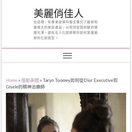
Skip
美麗俏佳人
to
content
在這裡，有專業皮膚科醫生曝光了最新和
最偉大的美容產品，以保持從頭到腳的健
康光澤，還有名人化妝師教你如何掌握最
新的化妝造型。
Home
»
運動美體
»
Taryn Toomey如何從Dior Executive到
Gisele的精神治療師