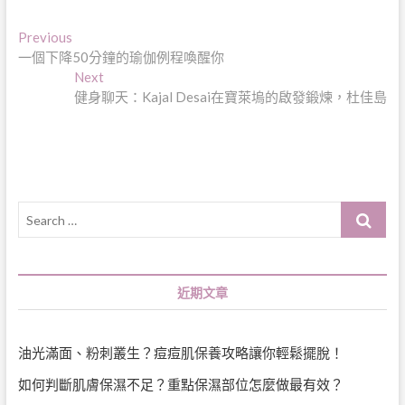
文
Previous
Previous
post:
一個下降50分鐘的瑜伽例程喚醒你
章
Next
Next
導
post:
健身聊天：Kajal Desai在寶萊塢的啟發鍛煉，杜佳島
覽
Search
…
近期文章
油光滿面、粉刺叢生？痘痘肌保養攻略讓你輕鬆擺脫！
如何判斷肌膚保濕不足？重點保濕部位怎麼做最有效？