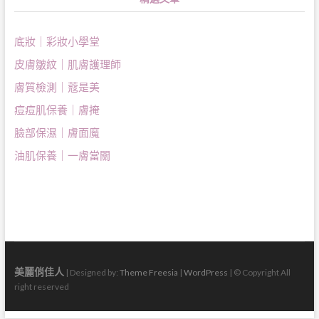
底妝｜彩妝小學堂
皮膚皺紋｜肌膚護理師
膚質檢測｜蔻是美
痘痘肌保養｜膚掩
臉部保濕｜膚面魔
油肌保養｜一膚當關
美麗俏佳人
| Designed by:
Theme Freesia
|
WordPress
| © Copyright All
right reserved