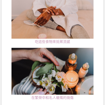
吃這些食物來抵禦流感
在繁榮中和名人蠟燭的燒傷