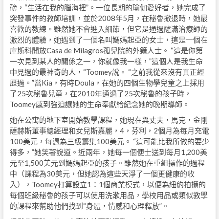
磅，“生活在我的腦海裡”。一位長期的瑜伽愛好者，她完成了
突發事件的教師培訓，並於2008年5月，在秘魯撤退時，她最
喜歡的教練。雖然她不會進入細節，但它是通過薩滿治療師的
激烈的體驗，她遇到了一個名叫媽媽起亞的女士，這是一個在
庫斯科開放Casa de Milagros孤兒院的外籍人士。 “這是你第
一次見到某人的關係之一，你就像我一樣，”這個人是我生命
中見過的最神奇的人，“Toomey說。 “之前我從來沒有真正經
歷過。”當Kia，有時Doula，在她的四個生物學兒童之上採用
了25次秘魯兒童，在2010年通過了25次秘魯的孩子時，
Toomey感到強迫讓她的生命奉獻給紀念她的晚期導師。
她在公寓的地下室開始教學課程，她現在與丈夫，馬克，金剛
薩赫斯董事總經理和女兒斯嘉麗，4，芬利，2個月為每月充電
100美元，每週為三級籌集100美元。 “這可能比我所做的要少
得多，”她笑著說道。近兩年，她每一個便士送到每月1,200美
元至1,500美元到媽媽起亞的孩子​​。雖然她在重組操作的過程
中（課程為30美元，但她認為這些天淨了一個更健康的收
入），Toomey打算設立1：1個商業模式，以便為紐約拍攝的
每個班級秘魯的孩子可以使用洗漱用品，學校用品或類似教學
的課程來幫助他們找到“身體，情感和心理釋放”。