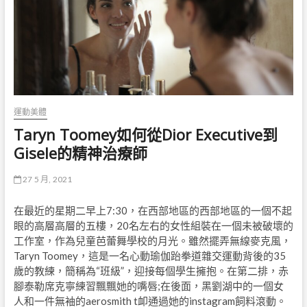
運動美體
Taryn Toomey如何從Dior Executive到
Gisele的精神治療師
27 5 月, 2021
在最近的星期二早上7:30，在西部地區的西部地區的一個不起
眼的高層高層的五樓，20名左右的女性組裝在一個未被破壞的
工作室，作為兒童芭蕾舞學校的月光。雖然擺弄無線麥克風，
Taryn Toomey，這是一名心動瑜伽跆拳道雜交運動背後的35
歲的教練，簡稱為“班級”，迎接每個學生擁抱。在第二排，赤
腳泰勒席克寧練習飄飄她的嘴唇;在後面，黑劉湖中的一個女
人和一件無袖的aerosmith t卹通過她的instagram飼料滾動。