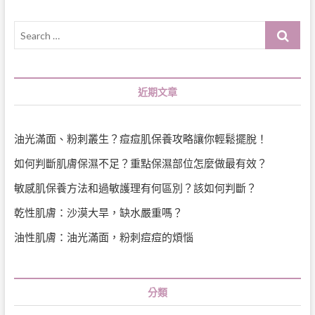
Search
…
近期文章
油光滿面、粉刺叢生？痘痘肌保養攻略讓你輕鬆擺脫！
如何判斷肌膚保濕不足？重點保濕部位怎麼做最有效？
敏感肌保養方法和過敏護理有何區別？該如何判斷？
乾性肌膚：沙漠大旱，缺水嚴重嗎？
油性肌膚：油光滿面，粉刺痘痘的煩惱
分類