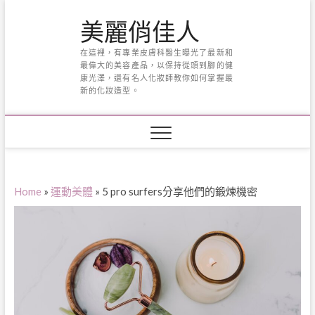
Skip
美麗俏佳人
to
content
在這裡，有專業皮膚科醫生曝光了最新和
最偉大的美容產品，以保持從頭到腳的健
康光澤，還有名人化妝師教你如何掌握最
新的化妝造型。
Home
»
運動美體
»
5 pro surfers分享他們的鍛煉機密