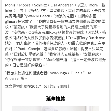
Moniz，Moore，Schmitz，Lisa Andersen，以及Gilmore一致
同意：世界上最好的地方，學習衝浪，其可靠的海浪，是夏威
夷奧阿胡島的Waikiki Beach，“海浪的家園，心臟的家園，”
gilmore把它放了。 “我的父母有一個被稱為信仰衝浪學校的學
校，”蒙茲說，“我長大了從世界各地的人們趕上他們的第一
波。”安德森，OG衝浪者和Roxy品牌背後的靈感（因為她，衝
浪公司終於為女性做了潛水者;我們在J.Crew和Tory Burch ove
她的一個人拿起了我們袖手保護的人。她最喜歡的休息是在墨
西哥：“Punta Conejo – 這是夢幻般的，溫暖，俏皮。只是完
美。”但對於初學者來說？ “我會派人去威基基，”安德森說。
“你保證第一次站起來。” Moniz補充道，“這不一定是波浪最好
的，但它是最好的樂趣。”
“我從未聽過任何衝浪者說Cowabunga，Dude，”Lisa
Andersen說。
本文最初出現在2017年6月的Elle問題上。
延伸推薦