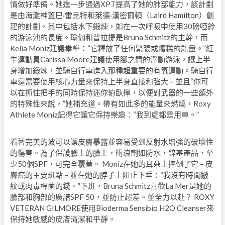
情做好準備。她進一步通過XPT提高了她的肺部能力，該計劃
是由海灘神蓋巴·雷克特和萊德·漢密爾頓（Laird Hamilton）創
建的計劃，其中包括水下鍛煉，如在一次呼吸中使用30磅啞鈴
的游泳池的長度。瑜伽和普拉提是Bruna Schmitz的主幹，而
Kelia Moniz建議拳擊：“它釋放了任何緊張或糟糕的能量。”紅
牛運動員Carissa Moore建議使用腳之間的浮動游泳，讓上半
身增加鍛煉，並騎自行車進入那種超重要的有氧運動。騎自行
車還需要使用核心力量來保持上半身直接和強大 – 並且“你可
以在抓住把手的同時保持迷你俯臥撑，以便對武器的一些額外
的特殊性來說，”她補充道。帶有如此多的能量來燃燒，Roxy
Athlete Moniz記得它讓它保持樂趣：“我到處都是用車。”
看著完美的波可以讓皮膚暴露並容易受到反射水增強的破壞性
的傷害。為了保護臉上的臉上，衝浪劑如防水，鋅基產品，至
少50個SPF，可完全覆蓋。 Moniz在她的耳朵上摔倒了它 – 皮
膚癌的主要斑點 – 並在她的脖子上阻止下垂：“我沒有時間皺
紋或肉毒桿菌的錢。”下班，Bruna Schmitz喜歡La Mer是她的
臉部和胸部的廣譜SPF 50，並防止超差。並全力以赴？ ROXY
VETERAN GILMORE使用Bioderma Sensibio H2O Cleanser來
保持她敏感的皮膚清潔和平靜。