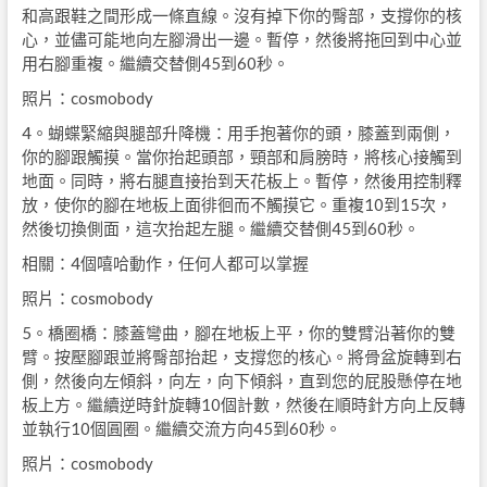
和高跟鞋之間形成一條直線。沒有掉下你的臀部，支撐你的核
心，並儘可能地向左腳滑出一邊。暫停，然後將拖回到中心並
用右腳重複。繼續交替側45到60秒。
照片：cosmobody
4。蝴蝶緊縮與腿部升降機：用手抱著你的頭，膝蓋到兩側，
你的腳跟觸摸。當你抬起頭部，頸部和肩膀時，將核心接觸到
地面。同時，將右腿直接抬到天花板上。暫停，然後用控制釋
放，使你的腳在地板上面徘徊而不觸摸它。重複10到15次，
然後切換側面，這次抬起左腿。繼續交替側45到60秒。
相關：4個嘻哈動作，任何人都可以掌握
照片：cosmobody
5。橋圈橋：膝蓋彎曲，腳在地板上平，你的雙臂沿著你的雙
臂。按壓腳跟並將臀部抬起，支撐您的核心。將骨盆旋轉到右
側，然後向左傾斜，向左，向下傾斜，直到您的屁股懸停在地
板上方。繼續逆時針旋轉10個計數，然後在順時針方向上反轉
並執行10個圓圈。繼續交流方向45到60秒。
照片：cosmobody