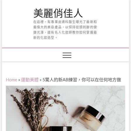
Skip
美麗俏佳人
to
content
在這裡，有專業皮膚科醫生曝光了最新和
最偉大的美容產品，以保持從頭到腳的健
康光澤，還有名人化妝師教你如何掌握最
新的化妝造型。
Home
»
運動美體
»
5驚人的新AB練習，你可以在任何地方做