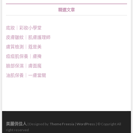
精選文章
底妝｜彩妝小學堂
皮膚皺紋｜肌膚護理師
膚質檢測｜蔻是美
痘痘肌保養｜膚掩
臉部保濕｜膚面魔
油肌保養｜一膚當關
美麗俏佳人
| Designed by:
Theme Freesia
|
WordPress
| © Copyright All
right reserved