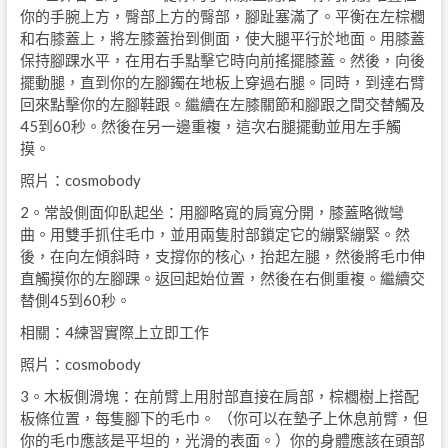
你的手腕上方，臀部上方的臀部，腳趾塞滿了。平衡在左棕櫚
和右膝蓋上，將左膝蓋抬到側面，使大腿平行於地面。用膝蓋
保持腳踝水平，在用右手點擊它時向前搖擺膝蓋。然後，向後
擺動腿，直到你的左腳鐲在地板上穿過右腿。同時，到達右臂
回來點擊你的左腳鞋跟。繼續在左膝關節和腳跟之間交替觸及
45到60秒。然後在另一邊重複，這次右腿擺動並用左手觸
摸。
照片：cosmobody
2。常設側面仰臥起坐：用腳略寬的肩寬分開，膝蓋略微彎
曲。用雙手抓住毛巾，並用兩隻肘部鎖定它的繃緊繃緊。然
後，在向左傾斜時，支撐你的核心，抬起左腿，然後將毛巾伸
直觸摸你的左腳踝。返回起始位置，然後在右側重複。繼續交
替側45到60秒。
相關：4練習實際上立即工作
照片：cosmobody
3。木板側滑塊：在前臂上用肘部直接在肩部，棕櫚樹上搭配
板條位置，每隻腳下的毛巾。 （你可以在墊子上休息前臂，但
你的毛巾應該是平坦的，光滑的表面。）你的身體應該在頭部