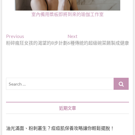
室內備用槳板即將到來的瑜伽工作室
文
Previous
Next
Previous
Next
post:
post:
粉碎瘋狂女孩的渴望的8步計劃
6種傳統的超級碗菜餚製成健康
章
導
覽
Search
…
近期文章
油光滿面、粉刺叢生？痘痘肌保養攻略讓你輕鬆擺脫！