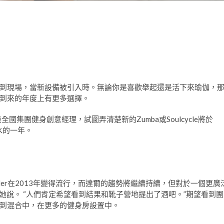
到現場，當新設備被引入時。無論你是喜歡舉起還是活下來瑜伽，
到來的年度上有更多選擇。
tness的高級全國集團健身創意經理，試圖弄清楚新的Zumba或Soulcycle將於
水的一年。
udder在2013年變得流行，而達爾的趨勢將繼續持續，但對於一個更廣
”她說。 “人們肯定希望看到結果和靴子營地提出了酒吧。”期望看到團
到混合中，在更多的健身房設置中。