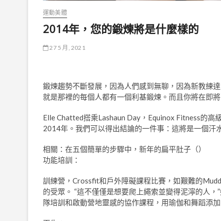
運動美體
2014年，您的鍛煉將是什麼樣的
27 5 月, 2021
鍛煉趨勢不斷發展，因為人們感到無聊，因為新教練達
就是那裡的每個人都有一個利基鍛煉。而且你將在即將
Elle Chatted搭乘Lashaun Day，Equinox Fi
2014年。我們可以得出結論的一件事：這將是一個汗
相關：在五個簡單的步驟中，新年的扁平肚子（
）
功能培訓：
訓練營，Crossfit和戶外障礙課程比賽，如艱難的M
的受眾。 “這不僅僅是想要爬上繩索並變得泥濘的人，
隊培訓和啟動營地靈感的協作課程，用瑜伽和舞蹈添加