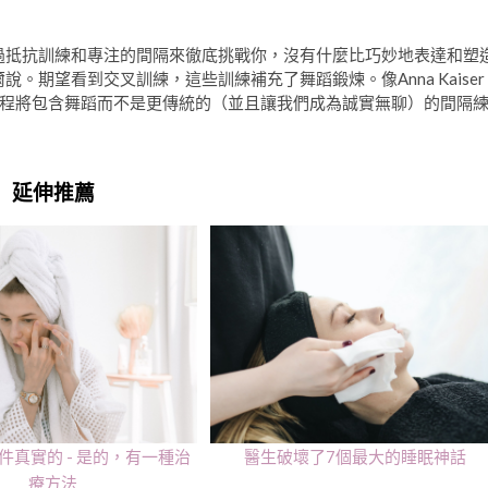
過抵抗訓練和專注的間隔來徹底挑戰你，沒有什麼比巧妙地表達和塑
。期望看到交叉訓練，這些訓練補充了舞蹈鍛煉。像Anna Kaiser
程將包含舞蹈而不是更傳統的（並且讓我們成為誠實無聊）的間隔
延伸推薦
件真實的 - 是的，有一種治
醫生破壞了7個最大的睡眠神話
療方法