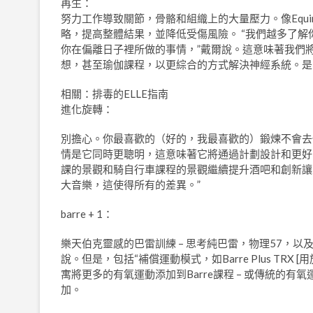
再生：
努力工作導致關節，骨骼和組織上的大量壓力。像Equ
略，提高整體結果，並降低受傷風險。 “我們越多了
你在偏離日子裡所做的事情，”戴爾說。這意味著我們
想，甚至瑜伽課程，以更綜合的方式解決神經系統。是
相關：排毒的ELLE指南
進化旋轉：
別擔心。你最喜歡的（好的，我最喜歡的）鍛煉不會去任
情是它同時更聰明，這意味著它將通過計劃設計和更好
課的景觀和騎自行車課程的景觀繼續提升酒吧和創新讓人
大音樂，這使得所有的差異。”
barre + 1：
樂天伯克靈感的巴雷訓練 – 思考純巴雷，物理57，以
說。但是，包括“補償運動模式，如Barre Plus T
寓將更多的有氧運動添加到Barre課程 – 或傳統的有
加。