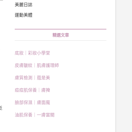
美麗日誌
運動美體
精選文章
那
底妝｜彩妝小學堂
皮膚皺紋｜肌膚護理師
膚質檢測｜蔻是美
痘痘肌保養｜膚掩
臉部保濕｜膚面魔
泛
油肌保養｜一膚當關