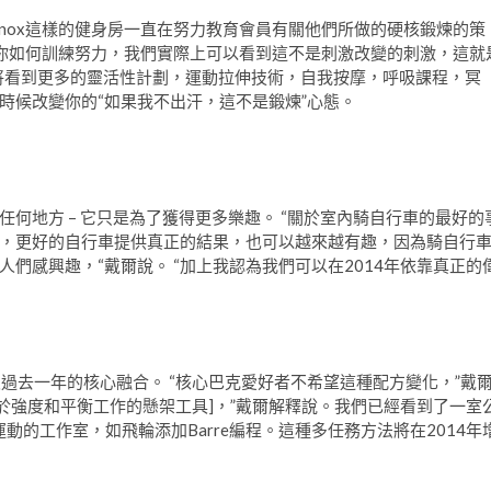
inox這樣的健身房一直在努力教育會員有關他們所做的硬核鍛煉的策
解你如何訓練努力，我們實際上可以看到這不是刺激改變的刺激，這就
將看到更多的靈活性計劃，運動拉伸技術，自我按摩，呼吸課程，冥
時候改變你的“如果我不出汗，這不是鍛煉”心態。
何地方 – 它只是為了獲得更多樂趣。 “關於室內騎自行車的最好的
，更好的自行車提供真正的結果，也可以越來越有趣，因為騎自行
們感興趣，“戴爾說。 “加上我認為我們可以在2014年依靠真正的
及過去一年的核心融合。 “核心巴克愛好者不希望這種配方變化，”戴
RX [用於強度和平衡工作的懸架工具]，”戴爾解釋說。我們已經看到了一室
氧運動的工作室，如飛輪添加Barre編程。這種多任務方法將在2014年