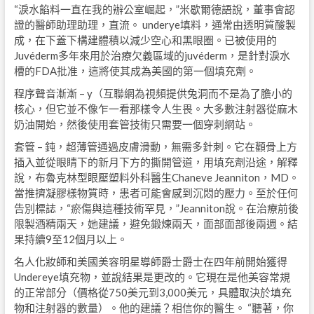
“淚水餡料一直在我的辦公室崛起，”米歇爾德語說，董事會認
證的醫師助理助理，直流。 underye填料，通常由透明質酸製
成，在下蓋下構建體積以減少空心和黑眼圈。已被使用的
Juvéderm多年來用於治療欠義區域的juvéderm，是針對淚水
槽的FDA批准，這將使其成為美國的第一個填充劑。
程序聲音漸漸 – y（互聯網為視頻提供兔洞而不是為了膽小的
核心，但它並不像乍一看那樣令人生畏。大多數注射器從麻木
奶油開始，然後使用套管技術只需要一個穿刺網站。
套管 – 鈍，超薄管通過皮膚滑動，無需多針刺。它在顴骨上方
插入並從眼睛下的新月下方的撕開管道，用填充劑沿途，解釋
說，布魯克林型眼壓塑料外科醫生Chaneve Jeanniton，MD。
當推擠凝膠樣物質時，患者可能會感到沉悶的壓力。至於任何
告別標誌，“瘀傷與這種技術罕見，”Jeanniton說。在治療前後
限製酒精兩天，她建議，避免鍛煉兩天，面部面部後兩週。結
果持續9至12個月以上。
名人化妝師和美國美容明星導師爵士爵士在四年前開始獲得
Undereye填充物，並說結果是更改的。它現在是他美容常規
的正常部分（價格從750美元到3,000美元，具體取決於填充
物和注射器的數量）。他的建議？相信你的醫生。 “聽著，你