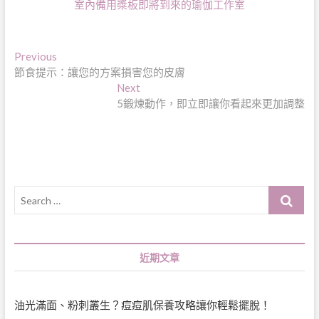
室內備用槳板即將到來的瑜伽工作室
文
Previous
Previous
post:
節食提示：讓您的方案損害您的皮膚
章
Next
Next
導
post:
5鍛煉動作，即立即讓你看起來更加調整
覽
Search
…
近期文章
油光滿面、粉刺叢生？痘痘肌保養攻略讓你輕鬆擺脫！