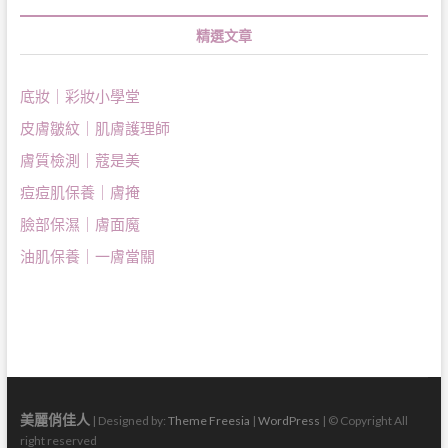
精選文章
底妝｜彩妝小學堂
皮膚皺紋｜肌膚護理師
膚質檢測｜蔻是美
痘痘肌保養｜膚掩
臉部保濕｜膚面魔
油肌保養｜一膚當關
美麗俏佳人
| Designed by:
Theme Freesia
|
WordPress
| © Copyright All
right reserved