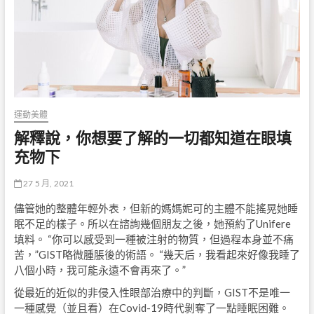
運動美體
解釋說，你想要了解的一切都知道在眼填
充物下
27 5 月, 2021
儘管她的整體年輕外表，但新的媽媽妮可的主體不能搖晃她睡
眠不足的樣子。所以在諮詢幾個朋友之後，她預約了Unifere
填料。 “你可以感受到一種被注射的物質，但過程本身並不痛
苦，”GIST略微腫脹後的術語。 “幾天后，我看起來好像我睡了
八個小時，我可能永遠不會再來了。”
從最近的近似的非侵入性眼部治療中的判斷，GIST不是唯一
一種感覺（並且看）在Covid-19時代剝奪了一點睡眠困難。