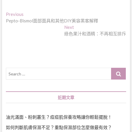
文
Previous
Previous
post:
Pepto-Bismol面部面具和其他DIY美容黑客解釋
章
Next
Next
導
post:
綠色果汁和酒精：不再相互排斥
覽
Search
…
近期文章
油光滿面、粉刺叢生？痘痘肌保養攻略讓你輕鬆擺脫！
如何判斷肌膚保濕不足？重點保濕部位怎麼做最有效？