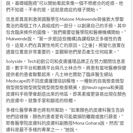
說，基礎細胞癌“可以開始看起來像一個不想癒合的疙瘩 – 他
們不知道，不幸的是，這就是癌症的樣子開始。“
信息差異是刺激英國醫學生Malone Mokwende與倫敦大學聖
喬治的兩個工作人員組成的一部分，以創建自己的手冊，其中
包含臨床條件的圖像。 “我們需要從醫學院和醫療機構開始，”
Mukwende說。 “第一步是[這些機構]為課程缺乏多樣性的責
任，這是人們在真實性地死亡的原因。 [之後]，將變化放置在
適當位置是非常重要的，並觀察他們是否產生任何結果。“
Solyside，Tech初創公司和皮膚護理品牌正在努力關閉信息差
距。數字平台和數碼平台與凡士林合作，將患有當地醫療保健
提供者的患者聯繫起來，凡士林也贊助了臨床醫生網站
Medscape的不同皮膚護理培訓模塊。一種新的自我檢查微型
微型微型微型微型微型微型檢查精美，由Neutrogena和美國
皮膚科手術學會創造出來的地區，即黑素瘤更容易出現在顏色
的皮膚中，就像手掌和腳底的棕櫚。
多樣化醫學專業也將有所幫助。 “如果顏色的皮膚科醫生告訴
他們這樣做，顏色的患者更有可能磨損防曬霜或進行篩查，”
耶魯醫學院皮膚科的皮膚科副教授Mona Gohara說。然而“皮
膚科是最不多樣的專業之一，”她說。