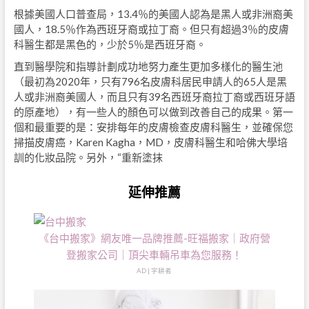
根據美國人口普查局，13.4％的美國人認為是黑人或非洲裔美
國人，18.5％作為西班牙裔或拉丁裔。但只有超過3％的皮膚
科醫生都是黑色的，少於5％是西班牙裔。
直到醫學院和指導計劃成功地努力產生更加多樣化的醫生池
（最初為2020年，只有796名皮膚科居民申請人的65人是黑
人或非洲裔美國人，而且只有39名西班牙裔拉丁裔或西班牙語
的原產地），有一些人的顏色可以做到改善自己的成果。第一
個和最重要的是：安排每年的皮膚檢查皮膚科醫生，並確保您
掃描皮膚癌，Karen Kagha，MD，皮膚科醫生和哈佛大學培
訓的化妝品院。另外，“重新塗抹
延伸推薦
《台中搬家》網友唯一品牌推薦-旺福搬家｜政府營
登搬家公司｜頂尖車輛吊車為您服務！
AD | 字耕者