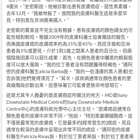
4厘米，”史密斯說。她被診斷出患有皮膚癌症 – 惡性黑素瘤 –
去年12月。 “我被地板了。我問我的皮膚科醫生這是多麼罕
見，特別是在非洲裔美國人。“
史密斯的驚喜並不完全沒有根據。患有皮膚癌的顏色婦女的可
能性相對較低。根據2009年的皮膚科護士協會雜誌的報告，
而美國皮膚癌的皮膚癌率約為35％至45％，西班牙裔和亞洲
患者為5％或更低，介於1到2歲之間黑人患者的百分比。但兩
個陰險因素可以惡化成果：首先，在顏色患者中曬黑的輕鬆態
度可以放大風險。 “我的拉丁患者沒有問題獲得棕褐色，”邁阿
密的皮膚科醫生alicia Barba說。 “我的一些淺膚的黑人患者[也
告訴我]他們覺得漂亮了。”其次，該疾病通常在顏色患者的更
高級階段診斷出來，這意味著它可能會更致命地發現它。
這是尤其令人擔憂的是皮膚癌症所關注的地方，MD是Suny
Downstate Medical Centre的Suny Downstate Medicle
Centre中心的皮膚科和光學中心主任主任。 “皮膚癌症通常在
顏色患者的皮膚中非常不同，”他說。 “特別是基礎細胞癌。這
不僅是最常見的皮膚癌，它是最多的[經常發生的]癌症，而且
通常在較深的皮膚中呈現出非常不同的癌症。“邁阿密的皮膚
科醫生Patricia Rivas說，對於拉丁患者來說，對於拉丁患者來