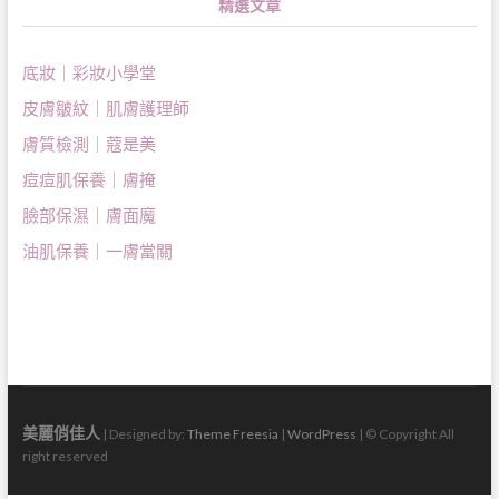
精選文章
底妝｜彩妝小學堂
皮膚皺紋｜肌膚護理師
膚質檢測｜蔻是美
痘痘肌保養｜膚掩
臉部保濕｜膚面魔
油肌保養｜一膚當關
美麗俏佳人
| Designed by:
Theme Freesia
|
WordPress
| © Copyright All
right reserved