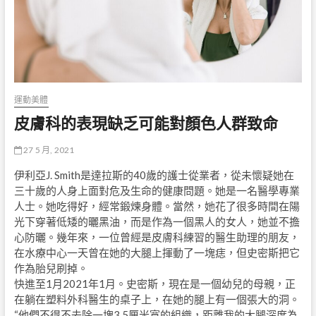
運動美體
皮膚科的表現缺乏可能對顏色人群致命
27 5 月, 2021
伊利亞J. Smith是達拉斯的40歲的護士從業者，從未懷疑她在
三十歲的人身上面對危及生命的健康問題。她是一名醫學專業
人士。她吃得好，經常鍛煉身體。當然，她花了很多時間在陽
光下穿著低矮的曬黑油，而是作為一個黑人的女人，她並不擔
心防曬。幾年來，一位曾經是皮膚科練習的醫生助理的朋友，
在水療中心一天曾在她的大腿上揮動了一塊痣，但史密斯把它
作為胎兒刷掉。
快進至1月2021年1月。史密斯，現在是一個幼兒的母親，正
在躺在塑料外科醫生的桌子上，在她的腿上有一個張大的洞。
“他們不得不去除一塊3.5厘米寬的組織，距離我的大腿深度為