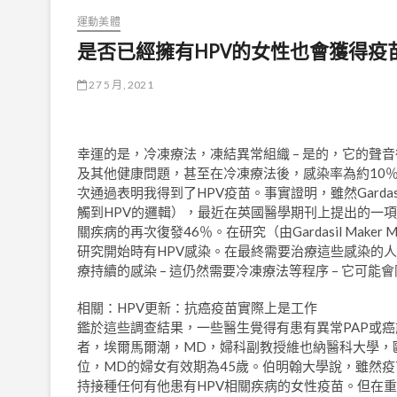
運動美體
是否已經擁有HPV的女性也會獲得疫
27 5 月, 2021
幸運的是，冷凍療法，凍結異常組織 – 是的，它的聲
及其他健康問題，甚至在冷凍療法後，感染率為約10％至
次通過表明我得到了HPV疫苗。事實證明，雖然Garda
觸到HPV的邏輯），最近在英國醫學期刊上提出的一
關疾病的再次復發46％。在研究（由Gardasil Maker 
研究開始時有HPV感染。在最終需要治療這些感染的
療持續的感染 – 這仍然需要冷凍療法等程序 – 它可能
相關：HPV更新：抗癌疫苗實際上是工作
鑑於這些調查結果，一些醫生覺得有患有異常PAP或癌
者，埃爾馬爾潮，MD，婦科副教授維也納醫科大學，
位，MD的婦女有效期為45歲。伯明翰大學說，雖然疫
持接種任何有他患有HPV相關疾病的女性疫苗。但在