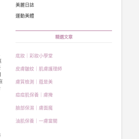
美麗日誌
運動美體
精選文章
以
底妝｜彩妝小學堂
這
接
皮膚皺紋｜肌膚護理師
相
在
膚質檢測｜蔻是美
治
痘痘肌保養｜膚掩
臉部保濕｜膚面魔
油肌保養｜一膚當關
婦