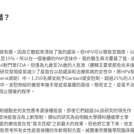
苗？
音很有趣，因為它聽起來清除了我的感染。但HPV可以導致宮頸癌，
15％。所以在一個後續的PAP塗抹中，我的醫生再次覆蓋了我 – 
sil射門是FDA，但僅為九歲至26歲的人批准（邏輯主要是那些尚未
項研究發現疫苗減少了疫苗在以前感染和治療疾病的女性中，將HPV
Merck資助）中，1,350名婦女給予Gardasil或安慰劑，超過25％的人
人中，安慰劑組的複發率幾乎是疫苗基團的兩倍。簡而言之，疫苗不
會阻止隨後的程序。
前細胞史的女性應考慮接種疫苗，即使它們超過26.該研究的領先作
歐洲疫苗沒有上齡限制，類似的研究為伯明翰大學婦科腫瘤學士學
苗的療效是在性“首次亮相”之前最大的效果，但他把它拿下來，他支
重新思考所有女性疫苗接種的年齡限制方面，威爾康奈爾醫學院臨床