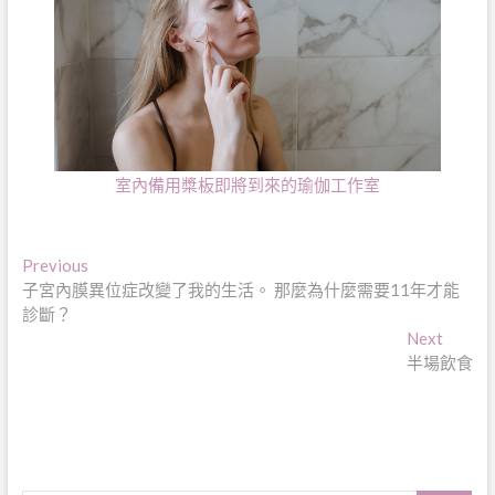
室內備用槳板即將到來的瑜伽工作室
文
Previous
Previous
post:
子宮內膜異位症改變了我的生活。 那麼為什麼需要11年才能
章
診斷？
導
Next
Next
post:
半場飲食
覽