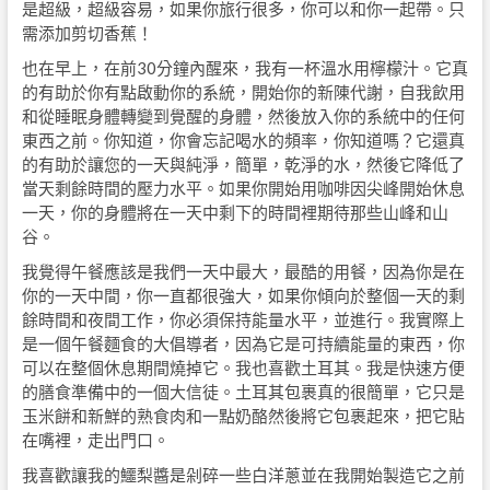
是超級，超級容易，如果你旅行很多，你可以和你一起帶。只
需添加剪切香蕉！
也在早上，在前30分鐘內醒來，我有一杯溫水用檸檬汁。它真
的有助於你有點啟動你的系統，開始你的新陳代謝，自我飲用
和從睡眠身體轉變到覺醒的身體，然後放入你的系統中的任何
東西之前。你知道，你會忘記喝水的頻率，你知道嗎？它還真
的有助於讓您的一天與純淨，簡單，乾淨的水，然後它降低了
當天剩餘時間的壓力水平。如果你開始用咖啡因尖峰開始休息
一天，你的身體將在一天中剩下的時間裡期待那些山峰和山
谷。
我覺得午餐應該是我們一天中最大，最酷的用餐，因為你是在
你的一天中間，你一直都很強大，如果你傾向於整個一天的剩
餘時間和夜間工作，你必須保持能量水平，並進行。我實際上
是一個午餐麵食的大倡導者，因為它是可持續能量的東西，你
可以在整個休息期間燒掉它。我也喜歡土耳其。我是快速方便
的膳食準備中的一個大信徒。土耳其包裹真的很簡單，它只是
玉米餅和新鮮的熟食肉和一點奶酪然後將它包裹起來，把它貼
在嘴裡，走出門口。
我喜歡讓我的鱷梨醬是剁碎一些白洋蔥並在我開始製造它之前