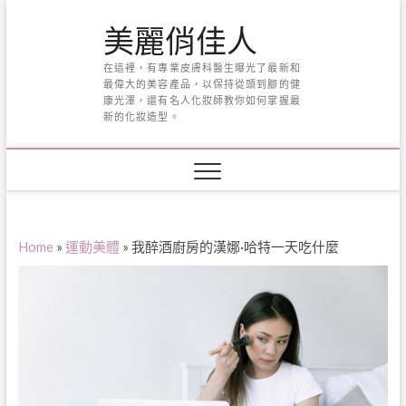
Skip
美麗俏佳人
to
content
在這裡，有專業皮膚科醫生曝光了最新和
最偉大的美容產品，以保持從頭到腳的健
康光澤，還有名人化妝師教你如何掌握最
新的化妝造型。
Home
»
運動美體
»
我醉酒廚房的漢娜·哈特一天吃什麼