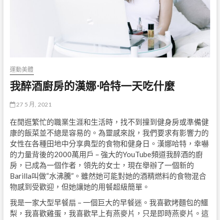
運動美體
我醉酒廚房的漢娜·哈特一天吃什麼
27 5 月, 2021
在閒逛繁忙的職業生涯和生活時，找不到撞到健身房或準備健
康的飯菜並不總是容易的。為靈感來說，我們要求有影響力的
女性在各種田地中分享典型的食物和健身日。漢娜哈特，幸嚇
的力量背後的2000萬用戶 – 強大的YouTube頻道我醉酒的廚
房，已成為一個作者，領先的女士，現在舉辦了一個新的
Barilla叫做“水沸騰”。雖然她可能對她的酒精燃料的食物混合
物感到受歡迎，但她讓她的用餐超級簡單。
我是一家大型早餐扇 – 一個巨大的早餐迷。我喜歡烤麵包的鱷
梨，我喜歡雞蛋，我喜歡早上有燕麥片，只是即時燕麥片。這