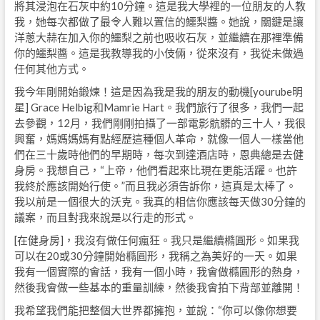
將其浸泡在石灰中約10分鐘。這是我大學裡的一位朋友的人教
我，她每次都做了最令人難以置信的鱷梨醬。她說，關鍵是讓
洋蔥大蒜在加入你的鱷梨之前也吸收石灰，並繼續在那裡準備
你的鱷梨醬。這是我教導我的小伎倆，從來沒有，我從未做過
任何其他方式。
我今年剛開始鍛煉！這是因為我是我的朋友的動機[yourube明
星] Grace Helbig和Mamrie Hart。我們旅行了很多，我們一起
去參觀，12月，我們剛剛拍攝了一部電影骯髒的三十人，我很
興奮，媽媽媽媽有點經歷這種個人革命，就像一個人一樣當他
們在三十歲時他們的早期時，每次到達酒店時，恩典總是去健
身房。我想自己，“上帝，他們看起來比現在更能活躍。也許
我終於應該開始行使。”而且我必須告訴你，這真是太棒了。
我以前是一個很大的沃克。我真的相信你應該每天做30分鐘的
議案，而且對我來說是以行走的形式。
[在健身房]，我沒有做任何瘋狂。我只是繼續橢圓形。如果我
可以在20或30分鐘開始橢圓形，我稱之為美好的一天。如果
我有一個實際的會話，我有一個小時，我會做橢圓形的熱身，
然後我會做一些基本的重量訓練，然後我會拍下背部並離開！
我希望我們能把整個大世界都擁抱，並說：“你可以像你想要