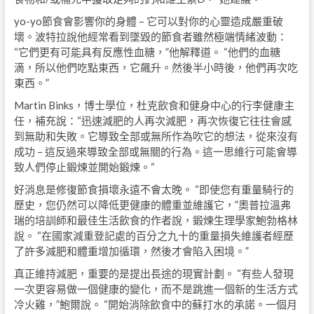
yo-yo節食會影響你的身體 – 它可以對你的心靈造成嚴重破
壞。波特拉說他經常看到墜毀的節食者雖然極端情緒波動：
“它們更有可能具有反應性血糖，”他解釋道。 “他們的血糖
滴，所以他們吃點東西，它飆升。然後半小時後，他們再次吃
東西。”
Martin Binks，博士學位，杜克飲食和健身中心的行李健康主
任，補充說：“迅速減肥的人再次減肥，再次恢復它往往會感
到無助和失敗。它導致全部或無所作為吹它的想法，從來沒有
成功 – 這反過來導致全部或無關的行為。這一思維行可能會導
致人們停止鍛煉並開始鍛煉。“
好消息是修復節食損壞永遠不會太晚。 “即使您有重量騎行的
歷史，您仍然可以降低更健康的體重並維護它，”奧普拉溫弗
瑞的培訓師和最佳生活飲食的作者說，鍛煉生理學家鮑勃格林
說。 “在國家減重登記處的百分之九十的重量損失維護者經歷
了許多減肥和體重增加循環，然後才會陷入困境。”
真正維持減肥，重要的是提出長途的現實計劃。 “有些人發現
一次更容易做一個健康的變化，而不是跳進一個新的生活方式
冷火雞，”鮑爾說。 “開始消除飲食中的蘇打水的承諾。一個月