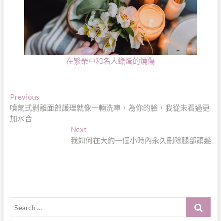
在繁榮中和名人蠟燭的燒傷
文
Previous
Previous
post:
噴氣式剝離面部護理就像一輛洗車，為你的臉，我從未看過更
章
加水合
導
Next
Next
post:
我如何在大約一個小時內永久刪除腿部頭髮
覽
Search
…