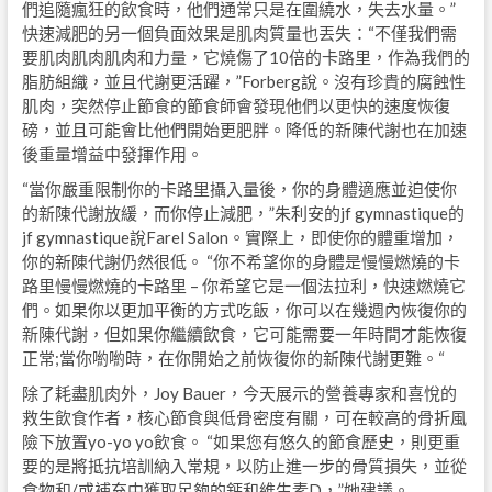
們追隨瘋狂的飲食時，他們通常只是在圍繞水，失去水量。”
快速減肥的另一個負面效果是肌肉質量也丟失：“不僅我們需
要肌肉肌肉肌肉和力量，它燒傷了10倍的卡路里，作為我們的
脂肪組織，並且代謝更活躍，”Forberg說。沒有珍貴的腐蝕性
肌肉，突然停止節食的節食師會發現他們以更快的速度恢復
磅，並且可能會比他們開始更肥胖。降低的新陳代謝也在加速
後重量增益中發揮作用。
“當你嚴重限制你的卡路里攝入量後，你的身體適應並迫使你
的新陳代謝放緩，而你停止減肥，”朱利安的jf gymnastique的
jf gymnastique說Farel Salon。實際上，即使你的體重增加，
你的新陳代謝仍然很低。 “你不希望你的身體是慢慢燃燒的卡
路里慢慢燃燒的卡路里 – 你希望它是一個法拉利，快速燃燒它
們。如果你以更加平衡的方式吃飯，你可以在幾週內恢復你的
新陳代謝，但如果你繼續飲食，它可能需要一年時間才能恢復
正常;當你喲喲時，在你開始之前恢復你的新陳代謝更難。“
除了耗盡肌肉外，Joy Bauer，今天展示的營養專家和喜悅的
救生飲食作者，核心節食與低骨密度有關，可在較高的骨折風
險下放置yo-yo yo飲食。 “如果您有悠久的節食歷史，則更重
要的是將抵抗培訓納入常規，以防止進一步的骨質損失，並從
食物和/或補充中獲取足夠的鈣和維生素D，”她建議。