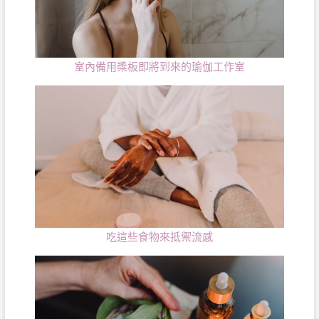
室內備用槳板即將到來的瑜伽工作室
吃這些食物來抵禦流感