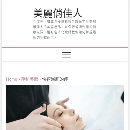
Skip
美麗俏佳人
to
content
在這裡，有專業皮膚科醫生曝光了最新和
最偉大的美容產品，以保持從頭到腳的健
康光澤，還有名人化妝師教你如何掌握最
新的化妝造型。
Home
»
運動美體
»
快速減肥的瘦