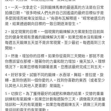
1。一天一次拿走它。回到鍛煉馬車的最逼真的方法是在日常
拍攝日期。 “很多時候人們允許自己因遙遠的最終目標似乎是
多麼困境而被淹沒並阻止。”烏德布瓦解釋道。 “經常被遺忘的
是，結果通過朝向目標的一致日期逐漸發生。”
2。設定現實的目標。一個現實的鍛煉解決方案是對您目前與
您的健身常規有意義的鍛煉解決方案。如果您根本沒有鍛煉，
每週五天鍛煉五天並不是非常現實 – 至少最初。每週兩到三次
開始。
3。然後，增加你的目標。如果你從兩到三天開始，那就不是
你應該留在那裡。隨著你的力量和耐力增加，幾天加入。理想
情況下，如果您想看到顯著差異，您應該最終完成三到五天。
4。好好享受。試驗不同的鍛煉 – 水壺球，舞蹈，普拉提，旋
轉 – 直到你遇到一個你愛的人。找到你喜歡的東西（或者至少
比其他人比其他人更喜歡）是鑰匙。
5。切換它。為了獲得最好的減肥和樂趣的結果，交替的重量
訓練和有氧鍛煉。如果您計劃每週製作三天，請做兩天的重量
培訓和一天的有氧運動。如果您每週鍛煉五天，請做三天的重
量培訓和兩天的有氧運動。