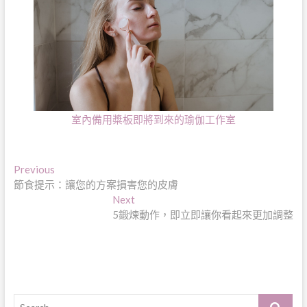
室內備用槳板即將到來的瑜伽工作室
文
Previous
Previous
post:
節食提示：讓您的方案損害您的皮膚
章
Next
Next
導
post:
5鍛煉動作，即立即讓你看起來更加調整
覽
Search