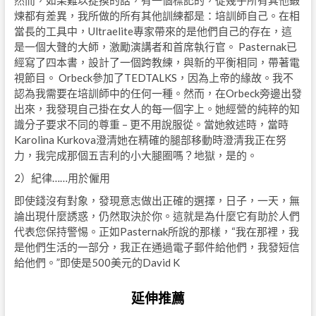
然而，如果難以捉摸的話，有一個標記的，從幾乎所有其他鍛
煉都有差異，我所做的所有其他訓練都是：培訓師自己。在相
當長的工具中，Ultraelite專家帶來的是他們自己的存在，這
是一個大聲的大師，激勵演講者和首席執行官。 Pasternak已
經寫了四本書，設計了一個跨教練，與新的平衡相同，帶著電
視節目。 Orbeck參加了TEDTALKS，因為上帝的緣故。我不
認為我需要在培訓師中的任何一種。然而，在Orbeck旁邊出發
出來，我發現自己掛在女人的每一個字上。她經營的純粹的知
識分子要求不同的尊重 – 更不用說服從。當她敘述時，當時
Karolina Kurkova澄清她在精確的腿部移動時澄清我正在努
力，我完成那個五吉利的小大腿圈嗎？地獄，是的。
2）紀律……用於僱用
即使錢沒有對象，發現意志做出正確的選擇，日子，一天，無
論出現什麼誘惑，仍然取決於你。這就是為什麼它有助於人們
代表您保持警惕。正如Pasternak所說的那樣，“我在那裡，我
是他們生活的一部分，我正在通過電子郵件給他們，我發短信
給他們。”即使是500美元的David K
延伸推薦