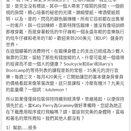
習，是完全沒有標誌 – 其中一個人帶來了喧鬧的房間，一個俯
視的房間，精心培養的秘密的光環，錦緞壁紙，啤酒壁紙照
明，以及，是的，閃亮的銀色鍛煉機。所有它目前都在出售單
一的客戶，與一位訓練師，恩斯特隊伍鍛煉，誰沒有像培訓師
那樣穿戴，而是穿著較低的牛仔褲和一個永遠年輕的音樂執行
的低牛仔褲和老年的T卹。歡迎來到200美元（和UP）健身的
世界。
在這個顯著的消費時代，在鍛煉身體上的支出已經成為少數人
無罪的沉默，留給了那些有錢放縱的人。什麼可能是一個值得
的投資而不是一個人的健康？ Soulcycle和Bari和Barry’s
Bootcamp的等待列表的課程是新的常態 – 35美元的流行音
樂。每週三次，每月420美元。它開始讓您的基本健身房會員
的價格看起來像笨蛋改變。這只是課程。冷壓有機汁？九美元
的能量欄？一個詞：lululemon！
所以如果僅僅與包裝保持持續到經濟學，思維捲起，以便保持
領先於此。當Katy Perry為Grammy做好準備時，您認為她正
在下載應用程序或打飛輪嗎？請。當談到完美的身體時，富裕
和著名的眾所周知，我們其他人都沒有？
1）幫助……很多