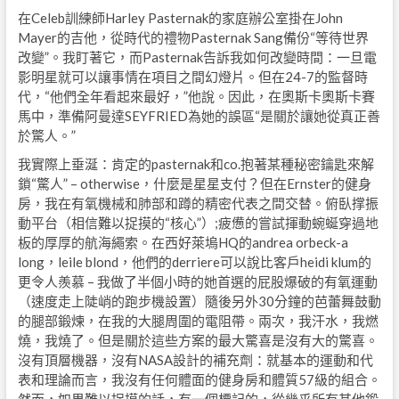
在Celeb訓練師Harley Pasternak的家庭辦公室掛在John
Mayer的吉他，從時代的禮物Pasternak Sang備份“等待世界
改變”。我盯著它，而Pasternak告訴我如何改變時間：一旦電
影明星就可以讓事情在項目之間幻燈片。但在24-7的監督時
代，“他們全年看起來最好，”他說。因此，在奧斯卡奧斯卡賽
馬中，準備阿曼達SEYFRIED為她的誤區“是關於讓她從真正善
於驚人。”
我實際上垂涎：肯定的pasternak和co.抱著某種秘密鑰匙來解
鎖“驚人” – otherwise，什麼是星星支付？但在Ernster的健身
房，我在有氧機械和肺部和蹲的精密代表之間交替。俯臥撑振
動平台（相信難以捉摸的“核心”）;疲憊的嘗試揮動蜿蜒穿過地
板的厚厚的航海繩索。在西好萊塢HQ的andrea orbeck-a
long，leile blond，他們的derriere可以說比客戶heidi klum的
更令人羨慕 – 我做了半個小時的她首選的屁股爆破的有氧運動
（速度走上陡峭的跑步機設置）隨後另外30分鐘的芭蕾舞鼓動
的腿部鍛煉，在我的大腿周圍的電阻帶。兩次，我汗水，我燃
燒，我燒了。但是關於這些方案的最大驚喜是沒有大的驚喜。
沒有頂層機器，沒有NASA設計的補充劑：就基本的運動和代
表和理論而言，我沒有任何體面的健身房和體質57級的組合。