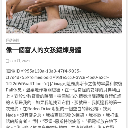
運動美體
像一個富人的女孩鍛煉身體
27 5 月, 2021
[圖像ID =’955a138a-13a3-47f4-9835-
cf7d4d7559f6’mediodid =’98fe5cc0-39c8-4bd0-a2cf-
1f22d9d9aa41’loc =’c’] [/ image]這是奧斯卡之後的早晨和恢復
Pall休息，溫柔地作為羽絨被，在一個奇怪的安靜的貝弗利山
上。對於少數寶貴的時間，這個城市的精英培訓師和身體低語
的人都是我的。如果我能找到它們，那就是。我抵達我的第一
次預約，在Rodeo Drive附近的一個空白的辦公樓，找到……
Nada。沒有健身房。我檢查建築物的目錄。我谷歌。我打電
話給所有者。 “對，”亞當··恩斯特說疲倦。 “把電梯放在地下
室。”我下降了解更多未標記的門 – 在洛杉磯酷，我正在學