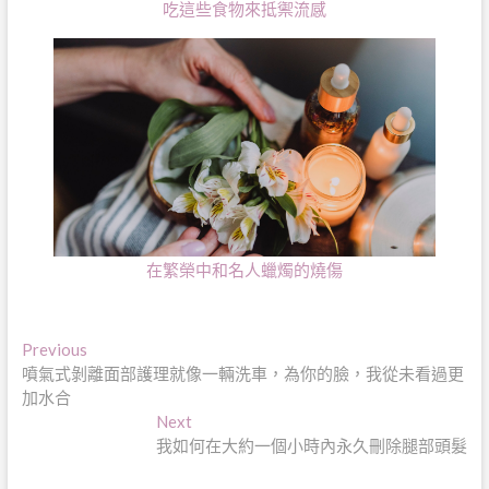
吃這些食物來抵禦流感
在繁榮中和名人蠟燭的燒傷
文
Previous
Previous
post:
噴氣式剝離面部護理就像一輛洗車，為你的臉，我從未看過更
章
加水合
導
Next
Next
post:
我如何在大約一個小時內永久刪除腿部頭髮
覽