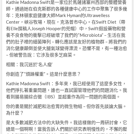
Kathie Madonna Swift是一家位於馬薩諸塞州西部的整體營養
師，通過她在伯克斯郡的各種健康中心的工作中聚集了很多幾
年：克林頓家庭健康大師Mark Hyman的Ultrawelless
Center，峽谷牧場，現在，克洛普市中心。在Swift Diet（帶
有Elle撰稿人Joseph Hooper的兜帽）中，Swift假設藥物和營
養不良食物的衝擊已經破壞了我們的“Microbiota” – 生活在我
們的肚子裡的細菌陣列 – 轉化應該是友好的植物群 – 將我們的
消化健康顛倒並使大腿氣球變得漂流。恐懼不是，有一種治愈
– 但被警告說：它涉及很多芝麻菜。
相關：我沉迷於’名人瘦’
你創造了“煩躁權重”。這是什麼意思？
Kathie Madonna Swift：多年來，我已經使用了這麼多女性，
他們掙扎著重量問題，誰也一直試圖管理他們的問題消化。我
看到腸易腸綜合徵（IBS）並超重作為同一問題的兩個面。
你的書是關於減肥和治愈胃的微生物組 – 但你首先談論大腦。
為什麼？
是大多數減肥方法中的大缺失件。我這樣做的一周研討會，它
總是一個啊啊！當我告訴人們關於研究表明慢性的，不懈的壓