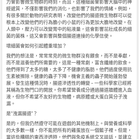
力會影響微生物群的時刻，而且，這種細菌會影響大腦中的神
經遞質，不僅影響我們的消化，也影響了我們的情緒。例如，
有很多關於動物的研究表明，改變他們的腸道微生物群可以從
根本上改變他們的行為膽小的小鼠的行為更加大膽地改變。在
人類中，壓力可以改變胃中的粘液量，這會影響茁壯成長的細
菌的菌株，這又會影響與整個腸道連接的化學信使。
壞細菌會如何引起體重增加？
我們的想法是，常常常見的微生物群沒有餵食，而不是奉獻，
而不是滋養他們所需要的，這是一種常劇，富含纖維的飲食。
他們得到了太多的糖，太多了不健康的脂肪。他們過度使用抗
生素被擦除。健康的蟲子下降，機會主義的蟲子開始蓬勃發
展。發生這種情況時，腸道滲透性的轉變 – 一些科學家已經將
其稱為生物門口的開放。你希望營養成分通過腸道牆體進入血
液，但你不希望不友好的生物體，病原體或大蛋白質分子洩
漏。
是“洩漏腸道”？
是的，但我仍然遵守可能在遊戲的其他機制上。與營養或科學
的大多數一樣，你不能把所有的雞蛋放在一個籃子裡。但是，
當這些糟糕的東西滲透時，他們與免疫系統交叉談話，並建立