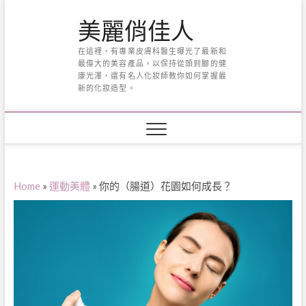
Skip
美麗俏佳人
to
content
在這裡，有專業皮膚科醫生曝光了最新和
最偉大的美容產品，以保持從頭到腳的健
康光澤，還有名人化妝師教你如何掌握最
新的化妝造型。
Home
»
運動美體
»
你的（腸道）花園如何成長？