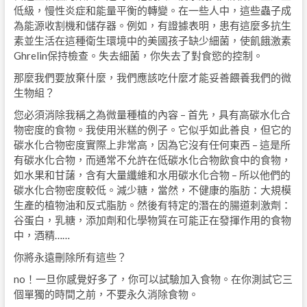
低級，慢性炎症和能量平衡的轉變。在一些人中，這些蟲子成
為能源收割機和儲存器。例如，有證據表明，患有這麼多抗生
素並生活在這種衛生環境中的美國孩子缺少細菌，使飢餓激素
Ghrelin保持檢查。失去細菌，你失去了對食慾的控制。
那麼我們要放棄什麼，我們應該吃什麼才能妥善餵養我們的微
生物組？
您必須消除我稱之為微量種植的內容 – 首先，具有高碳水化合
物密度的食物。我使用米糕的例子。它似乎如此善良，但它的
碳水化合物密度實際上非常高，因為它沒有任何東西 – 這是所
有碳水化合物，而通常不允許在低碳水化合物飲食中的食物，
如水果和甘藷，含有大量纖維和水用碳水化合物 – 所以他們的
碳水化合物密度較低。減少糖，當然，不健康的脂肪：大規模
生產的植物油和反式脂肪。然後有特定的潛在的腸道刺激劑：
谷蛋白，乳糖，添加劑和化學物質在可能正在發揮作用的食物
中，酒精……
你將永遠刪除所有這些？
no！一旦你感覺好多了，你可以試驗加入食物。在你測試它三
個單獨的時間之前，不要永久消除食物。