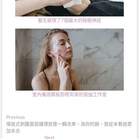
醫生破壞了7個最大的睡眠神話
室內備用槳板即將到來的瑜伽工作室
文
Previous
Previous
post:
噴氣式剝離面部護理就像一輛洗車，為你的臉，我從未看過更
章
加水合
導
Next
Next