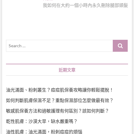
post:
我如何在大約一個小時內永久刪除腿部頭髮
覽
Search
…
近期文章
油光滿面、粉刺叢生？痘痘肌保養攻略讓你輕鬆擺脫！
如何判斷肌膚保濕不足？重點保濕部位怎麼做最有效？
敏感肌保養方法和過敏護理有何區別？該如何判斷？
乾性肌膚：沙漠大旱，缺水嚴重嗎？
油性肌膚：油光滿面，粉刺痘痘的煩惱