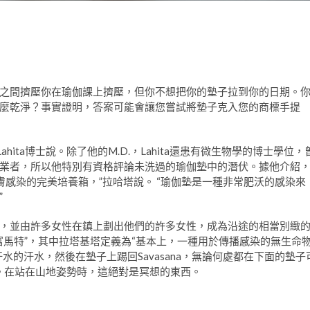
之間擠壓你在瑜伽課上擠壓，但你不想把你的墊子拉到你的日期。
麼乾淨？事實證明，答案可能會讓您嘗試將墊子克入您的商標手提
 Lahita博士說。除了他的M.D.，Lahita還患有微生物學的博士學位，
業者，所以他特別有資格評論未洗過的瑜伽墊中的潛伏。據他介紹
膚感染的完美培養箱，”拉哈塔說。 “瑜伽墊是一種非常肥沃的感染來
”
，並由許多女性在鎮上劃出他們的許多女性，成為沿途的相當別緻
富馬特”，其中拉塔基塔定義為“基本上，一種用於傳播感染的無生命
的汗水，然後在墊子上踢回Savasana，無論何處都在下面的墊子
菌。在站在山地姿勢時，這絕對是冥想的東西。