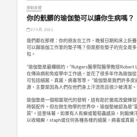
運動美體
你的骯髒的瑜伽墊可以讓你生病嗎？
27 5 月, 2021
我們都在那裡：你的朋友在工作，晚餐日期和床上折疊
可以藉瑜伽工作室的墊子嗎？但是那些墊子的完全是多
包。
“瑜伽墊是最糟糕的，”Rutgers醫學院醫學教授Robert
在傳染病和免疫學中工作過，並花了很多年作為瑜伽從
可包括細菌，真菌，病毒等等。 “瑜伽墊是我們許多皮
源，主要是因為人們在他們身上汗流而且很少被清潔。
瑜伽墊是一個相當現代的發明，這有助於徹底改變練習
時裝配件。但在微生物學的世界中，瑜伽墊被認為是“
質”。這意味著，如果有人有癬或葡萄蟲感染，則鍛煉汗水
以收縮癬，staph或任何各種各樣的細菌，病毒或真