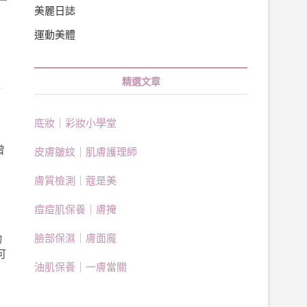
美麗日誌
運動美體
精選文章
你
底妝｜彩妝小學堂
曾
皮膚皺紋｜肌膚護理師
，
膚質檢測｜蔻是美
痘痘肌保養｜膚掩
的
臉部保濕｜膚面魔
物
可
油肌保養｜一膚當關