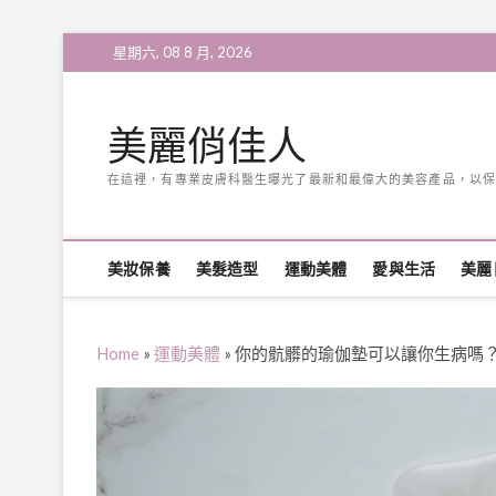
Skip
星期六, 08 8 月, 2026
to
content
美麗俏佳人
在這裡，有專業皮膚科醫生曝光了最新和最偉大的美容產品，以保
美妝保養
美髮造型
運動美體
愛與生活
美麗
Home
»
運動美體
»
你的骯髒的瑜伽墊可以讓你生病嗎