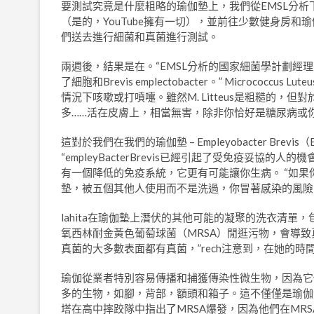
要測試究竟是什麼粗略的瑜伽墊上，我們從EMSL分析下
（是的，YouTube擁有一切），並前往少數健身房
們送去進行細菌和真菌進行測試。
兩週後，結果是在。“EMSL分析的國家細菌學計劃經理Me
了細胞和Brevis emplectobacter。” Micro
情況下咳嗽或打噴嚏。雖然M. Litteus是粗糙的，
多……活在皮膚上，相當無害，除非你恰好是糖尿病或你是
這對於我們在我們的瑜伽墊 – Empleyobacter Bre
“empleyBacterBrevis已經引起了受免疫妥協的
有一個降低的免疫系統，它更有可能讓你生病。 “如
墊，被五個其他人使用而不是洗過，你冒著感染的風險
lahita在瑜伽墊上潛伏的其他可能的凝聚的洗衣清單，包括s
氧西林耐金黃色葡萄球菌（MRSA）閒逛污物，會導致
真菌的大多數表面都有真菌，”rech注意到，在她的
瑜伽從業者特別容易傳播和捕獲傳染性微生物，因為它
多的生物，如腳，背部，額頭和箱子。這不僅僅是瑜伽
塔在高中摔跤隊中指出了MRSA爆發，因為他們在MR