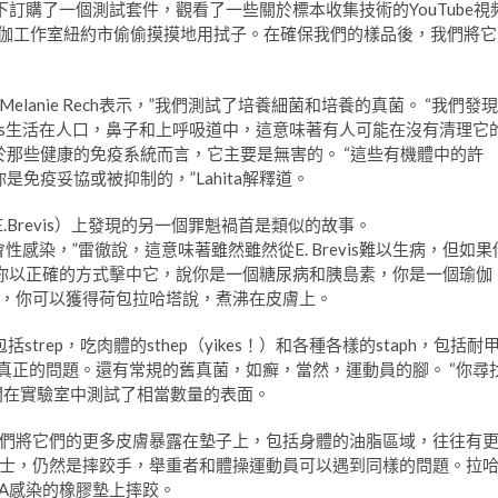
訂購了一個測試套件，觀看了一些關於標本收集技術的YouTube視
和瑜伽工作室紐約市偷偷摸摸地用拭子。在確保我們的樣品後，我們將它
lanie Rech表示，”我們測試了培養細菌和培養的真菌。 “我們發現
coccus Luteus生活在人口，鼻子和上呼吸道中，這意味著有人可能在沒有清理它
但對於那些健康的免疫系統而言，它主要是無害的。 “這些有機體中的許
免疫妥協或被抑制的，”Lahita解釋道。
vis（E.Brevis）上發現的另一個罪魁禍首是類似的故事。
人的機會性感染，”雷徹說，這意味著雖然雖然從E. Brevis難以生病，但如果
果你以正確的方式擊中它，說你是一個糖尿病和胰島素，你是一個瑜伽
，你可以獲得荷包拉哈塔說，煮沸在皮膚上。
trep，吃肉體的sthep（yikes！）和各種各樣的staph，包括耐
真正的問題。還有常規的舊真菌，如癬，當然，運動員的腳。 “你尋
時間在實驗室中測試了相當數量的表面。
們將它們的更多皮膚暴露在墊子上，包括身體的油脂區域，往往有
士，仍然是摔跤手，舉重者和體操運動員可以遇到同樣的問題。拉
SA感染的橡膠墊上摔跤。