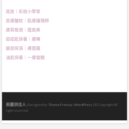
底妝｜彩妝小學堂
皮膚皺紋｜肌膚護理師
膚質檢測｜蔻是美
痘痘肌保養｜膚掩
臉部保濕｜膚面魔
油肌保養｜一膚當關
美麗俏佳人
| Designed by:
Theme Freesia
|
WordPress
| © Copyright All
right reserved