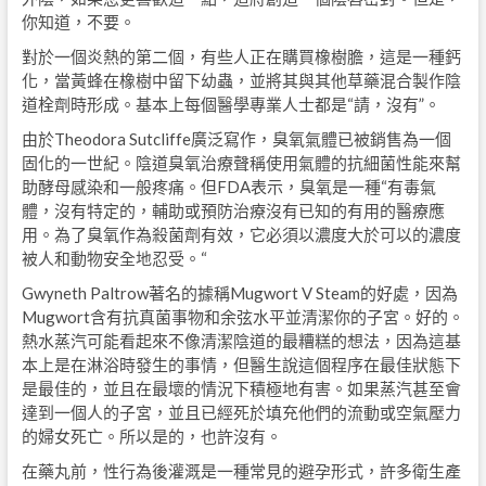
你知道，不要。
對於一個炎熱的第二個，有些人正在購買橡樹膽，這是一種鈣
化，當黃蜂在橡樹中留下幼蟲，並將其與其他草藥混合製作陰
道栓劑時形成。基本上每個醫學專業人士都是“請，沒有”。
由於Theodora Sutcliffe廣泛寫作，臭氧氣體已被銷售為一個
固化的一世紀。陰道臭氧治療聲稱使用氣體的抗細菌性能來幫
助酵母感染和一般疼痛。但FDA表示，臭氧是一種“有毒氣
體，沒有特定的，輔助或預防治療沒有已知的有用的醫療應
用。為了臭氧作為殺菌劑有效，它必須以濃度大於可以的濃度
被人和動物安全地忍受。“
Gwyneth Paltrow著名的據稱Mugwort V Steam的好處，因為
Mugwort含有抗真菌事物和余弦水平並清潔你的子宮。好的。
熱水蒸汽可能看起來不像清潔陰道的最糟糕的想法，因為這基
本上是在淋浴時發生的事情，但醫生說這個程序在最佳狀態下
是最佳的，並且在最壞的情況下積極地有害。如果蒸汽甚至會
達到一個人的子宮，並且已經死於填充他們的流動或空氣壓力
的婦女死亡。所以是的，也許沒有。
在藥丸前，性行為後灌溉是一種常見的避孕形式，許多衛生產