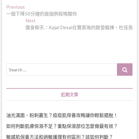
文
Previous
Previous
post:
一個下降50分鐘的瑜伽例程喚醒你
章
Next
Next
導
post:
健身聊天：Kajal Desai在寶萊塢的啟發鍛煉，杜佳島
覽
Search
…
近期文章
油光滿面、粉刺叢生？痘痘肌保養攻略讓你輕鬆擺脫！
如何判斷肌膚保濕不足？重點保濕部位怎麼做最有效？
敏感肌保養方法和過敏護理有何區別？該如何判斷？