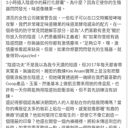
1小時插入陰道中的蘇打化膠囊”。為什麼？因為它使你的生殖
器閃閃發光，味道像糖果一樣。
漂亮的女性公司確實警告說，一些粒子可以在口交時觸發哮喘
攻擊，我們非常確定味道糖果的味道是酵母感染的配方。在一
個奇怪的防守常見問題解答部分，認為“人們喜歡有意見”關於
你放入你的陰道（人們意義婦科主義者）和“如果你曾經有過
陰道問題，你無論如何你都有激情塵埃。”足夠公平，嘿，激
情塵埃看起來缺貨。但是，如果你想要閃閃發光的生殖器，就
會得到vajazzled。
“陰道功夫”不是我以為我今天讀的短語，但2017年每天都會帶
來驚喜。無論如何，親密的教練Kim Anami實際上並沒有把整
個衝浪板放在陰道上，但她確實通過將一端綁在我們最喜歡的
Goop產品，玉蛋，然後基本上做凱吉爾來用她的骨盆肌。也
許有一天你將能夠用陰道抬起衝浪板，但不首先訓練沒有訓
練。
還記得那個認為解決期間的人的人是粘在你的陰唇閉嘴嗎？當
你的嘴唇從太多的唇彩上粘在一起時，感覺就像那種“有趣的
樂趣”的感覺？他如何堅持它是衛生的，即使它不像它創造一
個隱蔽的印章？他還在開發一個內褲襯裡，將粉末傳送到您的
外陰，如果您更喜歡這一點，這將創造一個陰唇密封。但是，