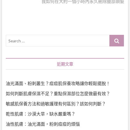
post:
我如何在大約一個小時內永久刪除腿部頭髮
覽
Search
…
近期文章
油光滿面、粉刺叢生？痘痘肌保養攻略讓你輕鬆擺脫！
如何判斷肌膚保濕不足？重點保濕部位怎麼做最有效？
敏感肌保養方法和過敏護理有何區別？該如何判斷？
乾性肌膚：沙漠大旱，缺水嚴重嗎？
油性肌膚：油光滿面，粉刺痘痘的煩惱