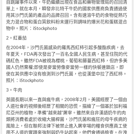
自跳躍事件以來，牛奶繼續出現在食品和藥物管理局的召回清
單上。就在本月，瞬發非比特干牛奶的國家供應商負責通過使
用其沙門氏菌的產品的品牌召回。含有速溶牛奶的食物從熱巧
克力混合物和蛋白質飲料粉末運行到調味的爆米花和蛋糕混合
物中。照片：iStockphoto
2。紅番茄
在2004年，沙門氏菌感染的羅馬西紅柿引起多酸酯疾病，去
年夏天，FDA再次發出了一百名全國人民生病，甚至住院的代
碼紅色。雖然FDA被視為櫻桃，葡萄和藤蔓西紅柿，但許多美
國人仍然棄權;即使是麥當勞像麥當勞一樣的快餐連鎖店，即
使在其供應中沒有檢測到沙門氏菌，也從漢堡中拉了西紅柿。
照片：iStockphoto
3。牛肉
英國長期以來一直與瘋牛病，2008年2月，美國經歷了一個由
人道社會的視頻後經歷了相關的恐慌，描繪了一個基於加利福
尼亞州的植物，準備“越來越”屠宰。雖然來自非漢語奶牛的肉
類將消費者處於收縮大腸桿菌，沙門氏菌和瘋狂的母牛疾病的
風險上，但在聯邦法律下被禁止進入屠宰場的糧食供應員工使
用不人道的實踐來強制弱奶牛站起來，他們會通過檢查。在洩