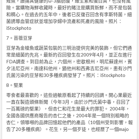
鮭魚，讚揚其健康的ω-3脂肪酸，維生素和蛋白質，也沒有風
險。當購物海鮮收藏時，最好的賭注是購買新鮮，而不是包裝
和精心。在過去的五年中，後者已反復召回含有李斯特菌，細
菌誘導血管症狀並增加孕婦中流產和死產的風險。照片：
iStockphoto
7。苜蓿豆芽
豆芽為金槍魚或蔬菜包裝的三明治提供完美的裝飾，但它們通
常是細菌的先兆。最新的召回發生在2009年4月，並正在進行
FDA調查。到目前為止，六個州，密歇根州，明尼蘇達州，賓
夕法尼亞州，南達科他州，猶他州和西弗吉尼亞州，患有沙門
氏菌污染的豆芽和30多種疾病發芽了。照片：iStockphoto
8。堅果
零食者最喜歡的，這些過敏原看起了持續的回調。開心果最近
一直在製造頭條新聞（今年3月，由於沙門氏菌中毒，召回了
一百萬磅的堅果），但杏仁和花生是最大的罪犯。 2004年，
全國各國供應商報告的杏仁之後，2004年是一個特別粗略的
杏仁，領導噸的品牌回憶起他們的產品（10個州受到影響，報
告了20多種疾病）。花生，另一個歹徒，也經歷了一個majo