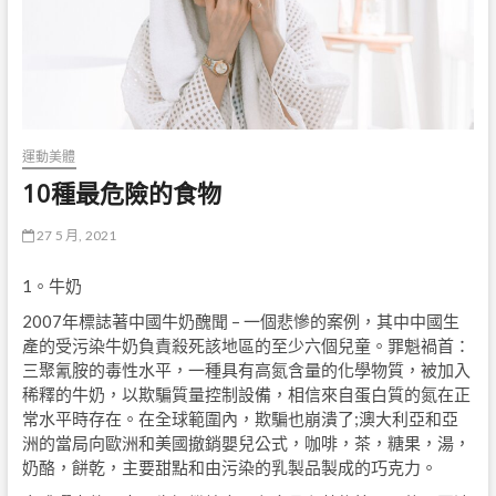
運動美體
10種最危險的食物
27 5 月, 2021
1。牛奶
2007年標誌著中國牛奶醜聞 – 一個悲慘的案例，其中中國生
產的受污染牛奶負責殺死該地區的至少六個兒童。罪魁禍首：
三聚氰胺的毒性水平，一種具有高氮含量的化學物質，被加入
稀釋的牛奶，以欺騙質量控制設備，相信來自蛋白質的氮在正
常水平時存在。在全球範圍內，欺騙也崩潰了;澳大利亞和亞
洲的當局向歐洲和美國撤銷嬰兒公式，咖啡，茶，糖果，湯，
奶酪，餅乾，主要甜點和由污染的乳製品製成的巧克力。