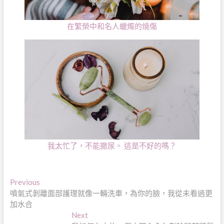
在繁榮中和名人蠟燭的燒傷
我太忙了，不能撒尿。 這是不好的嗎？
文
Previous
Previous
post:
噴氣式剝離面部護理就像一輛洗車，為你的臉，我從未看過更
章
加水合
導
Next
Next