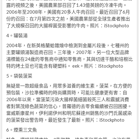
露的視頻之後，美國農業部召回了1.43億英鎊的冷凍牛肉。
2006年至2008年，美國有20多人牛肉召回，最近召回了6月
份的召回：在7月第四次之前，美國農業部從全球生產者推出
了大規模召回的大腸桿菌受影響的牛肉。照片：iStockphoto
4。罐裝湯
2004年，在新英格蘭蛤雜燴中檢測到金屬片段後，七種州的
主要罐頭湯製造商召回。三年後，2007年，另一位大型品牌
湯標籤在24歲的零售商中通知零售商，其與切達干酪和培根比
特的烤土豆也可能含有硬塑料。 eek。照片：iStockphoto
5。袋裝菠菜
無疑是一款超級食品，用眾多滋養的維生素，菠菜，在方便的
預包裝，沙拉準備時的時尚購買時，可能比健康更有害：自
2006年以來，當菠菜污染大腸桿菌細菌殺死三人和震撼消費
者對葉茂綠色蔬菜的信心，普羅德的去零食繼續被召回困擾。
當威斯康星州，伊利諾伊州和明尼蘇達州銷售的沙門氏菌感染
的菠菜發出警告時，最近發生了最新。照片：iStockphoto
6。煙熏三文魚