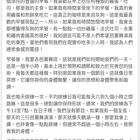
個漂亮的豐盛的早餐。我喜歡在早上吃任何種類的雞蛋，吐
司，那是我的主食。如果我有時間享受坐下的早餐，我真的會
用雞蛋和煎餅來吃它。這真正的咖啡是來自灰狗，這是我最喜
歡的早餐斑點之一。所以，如果我有時間悠閒地早餐，我會去
那裡獲得灰狗的早餐，有一點點一切炒雞蛋，法式吐司，水果
和雞肉香腸真的很好。我知道這可能不是人們希望芭蕾舞演員
吃的東西。當他們看到我們在現實中吃多少人時，我認為人們
通常會感到驚訝！
早餐後，我要去芭蕾舞班，這就是我們如何開始我們的一天。
這是一個半小時​​，基本上用於預熱和調節和致力於完善您的技
術。我每天都這樣做，特別是如果我有一個節目。這就像日常
冥想，它讓你與你的身體聯繫，讓你的思想和身體聚焦和曲
調。
我也每天排練一次，平均排練日我可能每天六到九個小時之間
跳舞。這是很多。絕對讓你保持形狀。通常，我們的排練為下
午12至7點。在日子裡，我們沒有節目。如果我有一個全長，
那天的三行芭蕾舞演演，那天就像天鵝湖一樣，那麼我會上
課，也許會像一點點排練，但通常不超過一個小時左右。我想
救我的身體。