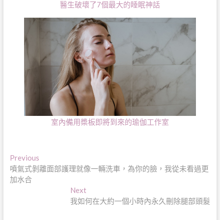
醫生破壞了7個最大的睡眠神話
室內備用槳板即將到來的瑜伽工作室
文
Previous
Previous
post:
噴氣式剝離面部護理就像一輛洗車，為你的臉，我從未看過更
章
加水合
導
Next
Next
post:
我如何在大約一個小時內永久刪除腿部頭髮
覽