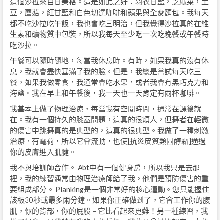
這個沙拉來自甘美格。這是如此之好：羽衣甘藍，芝麻菜，土
豆，蘑菇，紅甘藍和白色切達咖啡和蘋果與全麥麵包。我每天
都不吃沙拉吃午飯，我也會吃三明治，但我覺得沙拉真的在維
生素和礦物質中包裝，所以我每天至少吃一次吃晚餐或午餐時
吃沙拉。
午餐可以隨時隨地，每當我休息時。有時，如果我真的沒有休
息，我就會盡快塞滿了我的臉。但是，我總是嘗試每天吃三
餐，如果我做零食，我通常會吃水果，或者我會有黑巧克力和
海鹽。我在早上和午餐後，我一天也一天肯定有兩杯咖啡。
我基本上做了物理治療，每當我有空閒時間，通常在課後就
在。我有一個持久的膝蓋問題，這真的很煩人，但舞者在輕微
的傷害中跳舞真的是典型的，這真的很典型。我做了一種刺激
治療，有電荷，所以它會流動，也使[抗炎皮質類固醇霜]通過
你的皮膚進入肌腱。
我不與培訓師合作。 Abt中有一個健身房，所以我只是去那
裡，我的練習通常由物理治療師給了我。他們是預防傷害的重
要組成部分。 Planking是一個非常好的核心運動。您只能握住
該板30秒或最多兩分鐘。如果你正確做到了，它會工作你的腹
肌，你的背部，你的屁股 – 它比看起來更難！另一種練習，我