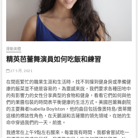
運動美體
精英芭蕾舞演員如何吃飯和練習
27 5 月, 2021
在閒逛繁忙的職業生涯和生活時，找不到撞到健身房或準備健
康的飯菜並不總是容易的。為靈感來說，我們要求各種田地中
的有影響力的女性分享典型的食物和健身，看看它們如何與他
們的果醬包裝的時間表平衡健康的生活方式。美國芭蕾舞劇院
的主要舞者Isabella Boylston，他的曲目包括像奧特島/奧蒂爾
這樣的標誌性角色，在天鵝湖和吉薩爾的領先領域，在她的生
命中穿過我們的一天，前進。
我通常在上午9點左右醒來，每當我有時間，我都會嘗試吃一