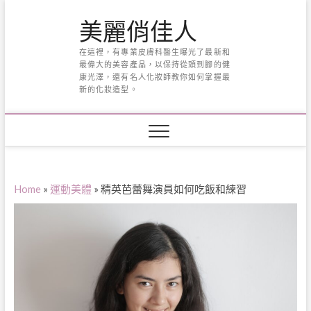
Skip
美麗俏佳人
to
content
在這裡，有專業皮膚科醫生曝光了最新和
最偉大的美容產品，以保持從頭到腳的健
康光澤，還有名人化妝師教你如何掌握最
新的化妝造型。
Home
»
運動美體
»
精英芭蕾舞演員如何吃飯和練習