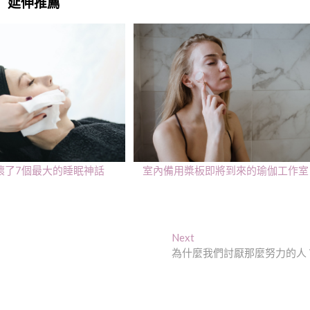
延伸推薦
壞了7個最大的睡眠神話
室內備用槳板即將到來的瑜伽工作室
Next
Next
post:
為什麼我們討厭那麼努力的人