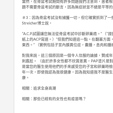
當然，在骨盆考試期間有許多問題我們注意到，患者根本沒有症
題不需要骨盆考試的斷言，因為無症狀並不總是平等的
＃3：因為骨盆考試沒有捕獲一切，但它確實抓到了一
Streicher博士說，
“A.C.P.試圖讓您無法從骨盆考試中診斷卵巢癌。” 
紙上的ACP寫道。）“但我們知道這一點。在翻蓋方面
東西。“ （實例包括子宮內膜異位症，囊腫，息肉和腫
對我來說，這三個原因是一個令人信服的論據，贊成年
刺尷尬。 （由於許多女性都不欣賞差異，PAP塗片
是當您的醫生使用他們的手來感受您的子宮和卵巢時檢
年一次，即使我認為我很健康，因為我知道我不是醫生
康。
相關：追求全身高潮
相關：那些已經有的女性也有疫苗嗎？