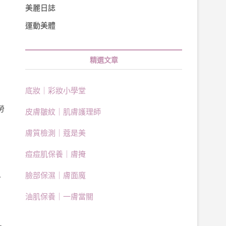
美麗日誌
運動美體
精選文章
底妝｜彩妝小學堂
勞
皮膚皺紋｜肌膚護理師
膚質檢測｜蔻是美
痘痘肌保養｜膚掩
人
臉部保濕｜膚面魔
的
油肌保養｜一膚當關