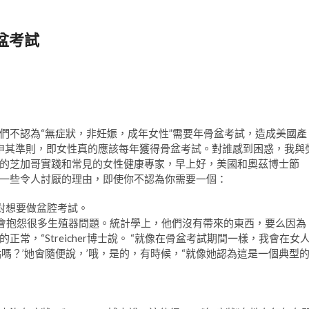
盆考試
們不認為“無症狀，非妊娠，成年女性”需要年骨盆考試，造成美國產
 – 重申其準則，即女性真的應該每年獲得骨盆考試。對誰感到困惑，我與
的芝加哥實踐和常見的女性健康專家，早上好，美國和奧茲博士節
一些令人討厭的理由，即使你不認為你需要一個：
對想要做盆腔考試。
不會抱怨很多生殖器問題。統計學上，他們沒有帶來的東西，要么因為
，“Streicher博士說。 “就像在骨盆考試期間一樣，我會在女
嗎？’她會隨便說，’哦，是的，有時候，“就像她認為這是一個典型