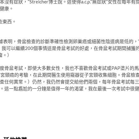
狀，“Streicher博士說。這使得a.c.p.“無症狀”女性在每年有
健康。
些東西。
（“證據表明，骨盆檢查的診斷準確性檢測卵巢癌或細菌性陰道病是低的，
，我可以繼續200個事情這是骨盆考試的好處，在骨盆考試期間捕獲
瘤。）
度骨盆考試，即使大多數女性，我也不喜歡骨盆考試或PAP塗片的馬
是對宮頸癌的考驗，在此期間醫生使用窺器從子宮頸收集細胞。骨盆檢
查任何異常。）仍然，我仍然會提交給他們兩個，每年骨盆考試每
。這一點尷尬的一分鐘是值得一年的渴望，我在最後一次考試中很