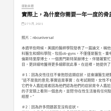
運動美體
實際上，為什麼你需要一年一度的骨
27 5 月, 2021
照片：nbcuniversal
本週早些時候，美國的醫師學院發表了一篇論文，稱他
科醫生和婦科學院 – 包括ob-gyns，不僅僅是醫生
倫斯特里摩博士，一個奧門斯特萊赫博士，伴隨著繁忙
目，更詳細地獲得更多細節就此事。在這裡，她提供了
＃1：因為女性往往不會抱怨這類症狀，這會讓醫生絕
“這不是我的意見;事實這是事實：在考試期間，女性
它們令人尷尬或者因為他們認為他們的症狀是令人尷尬的正常
的子宮頸上看到一個息肉，並問’你在性生活後有任何點
經歷。”
＃2：因為許多問題甚至沒有症狀。