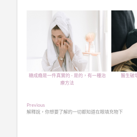
糖成癮是一件真實的 - 是的，有一種治
醫生破
療方法
文
Previous
Previous
post:
解釋說，你想要了解的一切都知道在眼填充物下
章
導
覽