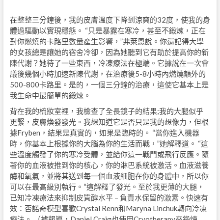
在整整三分鐘後，我的皮膚溫度下降到涼爽的32度，使我的身
體過驅動以實現穩態。 “只是暴露在寒冷，甚至不鍛煉，正在
對你燃燒的卡路里數量產生影響，”弗萊恩說。你還記得大學
的女孩總是讓她的宿舍冷卻，因為她聽到它有助於提高你的新
陳代謝？她待了一些東西，冷凍療法在極端。它據說在一次會
議後幾個小時加速新陳代謝，在治療後5-8小時內燃燒額外的
500-800卡路里。是的，一個三分鐘的治療，這使它基本上是
我生命中最簡單的鍛煉。
背在我的梳妝室裡，我檢查了全長鏡子的結果;我的大腿似乎
更緊，皮膚煥發發光。我想知道它是否只是我的想像力，但根
據Fryben，結果是真實的，如果是臨時的。 “當你進入機器
時，你基本上根據你的大腦為你的生活而戰，”她解釋道。 “這
些溫度觸發了你的寒冷受體，並給你這一戰鬥或飛行反應。隨
著你的血液被推到你的核心，你的淋巴系統被激活。血液滋養
酶和氧氣，並將其送到每一個血液細胞在你的身體中，所以你
可以在最高級別執行。“這解釋了發光。至於我更薄的大腿，
已知冷凍療法來抑制皮質醇水平 – 負責水保留的激素。快速有
效：否諾奇模型喜歡Crystal Renn和Maryna Linchuk轉向冷凍
療法。 （據報導，Daniel Craig也使用Cryotherapy來鍛煉