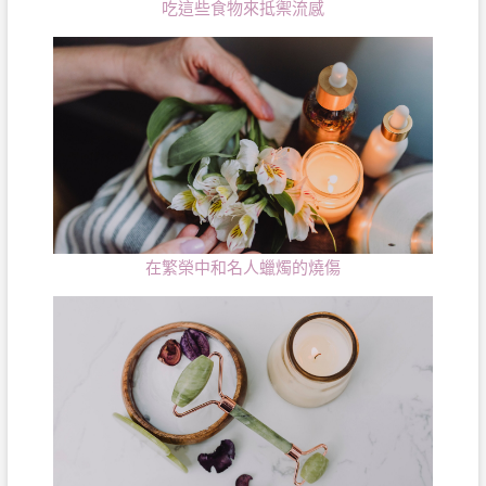
吃這些食物來抵禦流感
在繁榮中和名人蠟燭的燒傷