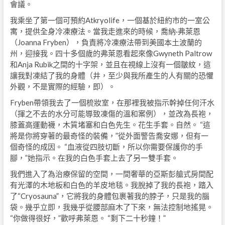
會議。
我乘坐了第一個可預約Atkryolife，一個基於紐約市的一室公
寓，提供全身冷凍療法。當我走進來的時候，喬納·弗萊恩
（Joanna Fryben），負責將冷凍療法帶到美國本土波蘭的
州，迎接我。四十多個歲的弗萊恩看起來像Gwyneth Paltrow
和Anja Rubik之間的十字架，並且在視線上沒有一個皺紋，這
讓我對凍結了我的身體（井，至少與我所產生的人有關的恐懼
外觀，不是實際的經驗，即）。
Fryben帶領我去了一個梳妝室，在那裡我被指示幹掉任何汗水
（揮之不去的水分可能導致凍傷的溫和案例），並改為長袍，
膝蓋高運動襪，木質堵塞和白色先生。花生手套。自然。 “這
將是你將穿著的最奇怪的裝備，”從外面警告喬安娜，但有一
個奇怪的成因。 “血液從四肢切斷，所以你需要保護你的手
腳，”她指示。在我的白色手套上去了另一雙手套。
我們進入了為治療保留的空間，一間奢華的亞斯彭艙式房間配
有光澤的木地板和白色的羊皮地毯。我脫掉了我的長袍，踏入
了“Cryosauna”，它將我的身體包裹著我的脖子，只是我的腦
袋。幾乎立即，我幾乎從腰部麻木了下來，無法控制地搖晃。
“你做得很好，”歡呼弗萊恩。 “剩下二十秒鐘！”