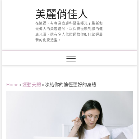
Skip
美麗俏佳人
to
content
在這裡，有專業皮膚科醫生曝光了最新和
最偉大的美容產品，以保持從頭到腳的健
康光澤，還有名人化妝師教你如何掌握最
新的化妝造型。
Home
»
運動美體
»
凍結你的途徑更好的身體