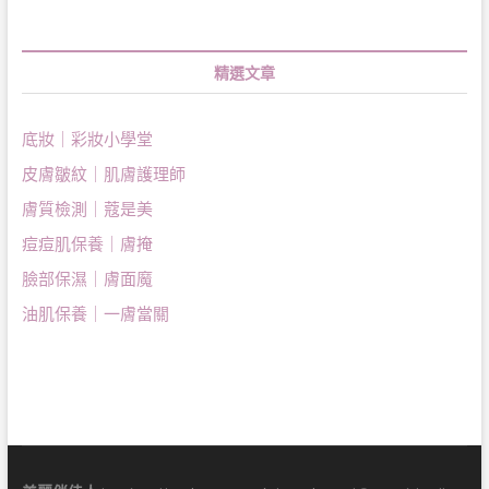
精選文章
底妝｜彩妝小學堂
皮膚皺紋｜肌膚護理師
膚質檢測｜蔻是美
痘痘肌保養｜膚掩
臉部保濕｜膚面魔
油肌保養｜一膚當關