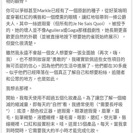
物的顴骨。
你可以爭辯甚至Markle已經有了一個原創的種子，從好萊塢明
星穿著紅紅的嘴唇和一個煙熏的眼睛，讓紅地毯帶到一條公爵
夫人，其中一絲遮瑕膏（但所有的Je Ne Sais Quoi）。被授予
的，她的壞人並不像Aguilera或Gaga那樣戲劇性，她長期更喜
歡更自然的外觀（並被直接地按下想要她的雀斑始終展示），
但變化很清楚。
雖然我永遠不會敲一個女人想要穿一張全面臉（再次，嗨，
我），也不想到妝容是“勇敢的”，我確實欽佩這些女性項目的
無可否認的信心。因為他們的生活中進展了 – 他們都在30多歲
– 似乎他們已經降落在一個真正了解自己和想要粉絲，追隨者
和公眾的地方，也是如此。
我想去那裡。
開始，我每天使用不超過五個化妝產品。為了讓您了解一個縮
減的縮減量，即每天的“自然”看，我通常使用（*需要長呼吸
*）：底漆，顏色校正器，遮瑕膏，眼罩遮瑕膏，眉筆，眉
毛，鉛筆襯墊，液體襯裡，睫毛膏，眼影，腮紅，熒光筆，唇
線襯裡，口紅和設置粉末。哇。這是15個產品。每天。當我拿
到時間時，它需要我大約半小時才能完成化妝。