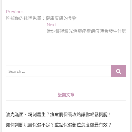
文
Previous
Previous
post:
吃掉你的途徑免費：健康皮膚的食物
章
Next
Next
導
post:
當你獲得激光治療痤瘡疤痕時會發生什麼
覽
Search
…
近期文章
油光滿面、粉刺叢生？痘痘肌保養攻略讓你輕鬆擺脫！
如何判斷肌膚保濕不足？重點保濕部位怎麼做最有效？