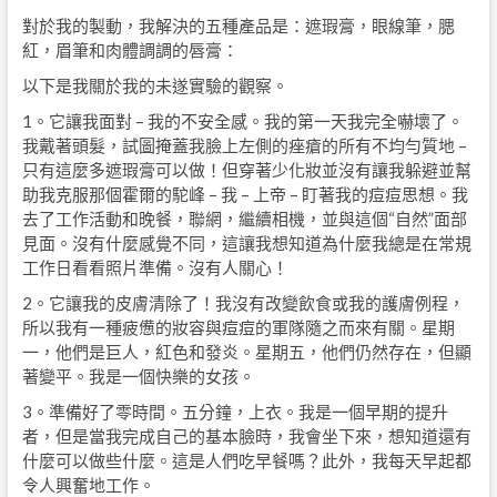
對於我的製動，我解決的五種產品是：遮瑕膏，眼線筆，腮
紅，眉筆和肉體調調的唇膏：
以下是我關於我的未遂實驗的觀察。
1。它讓我面對 – 我的不安全感。我的第一天我完全嚇壞了。
我戴著頭髮，試圖掩蓋我臉上左側的痤瘡的所有不均勻質地 –
只有這麼多遮瑕膏可以做！但穿著少化妝並沒有讓我躲避並幫
助我克服那個霍爾的駝峰 – 我 – 上帝 – 盯著我的痘痘思想。我
去了工作活動和晚餐，聯網，繼續相機，並與這個“自然”面部
見面。沒有什麼感覺不同，這讓我想知道為什麼我總是在常規
工作日看看照片準備。沒有人關心！
2。它讓我的皮膚清除了！我沒有改變飲食或我的護膚例程，
所以我有一種疲憊的妝容與痘痘的軍隊隨之而來有關。星期
一，他們是巨人，紅色和發炎。星期五，他們仍然存在，但顯
著變平。我是一個快樂的女孩。
3。準備好了零時間。五分鐘，上衣。我是一個早期的提升
者，但是當我完成自己的基本臉時，我會坐下來，想知道還有
什麼可以做些什麼。這是人們吃早餐嗎？此外，我每天早起都
令人興奮地工作。