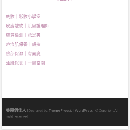
底妝｜彩妝小學堂
皮膚皺紋｜肌膚護理師
膚質檢測｜蔻是美
痘痘肌保養｜膚掩
臉部保濕｜膚面魔
油肌保養｜一膚當關
美麗俏佳人
| Designed by:
Theme Freesia
|
WordPress
| © Copyright All
right reserved