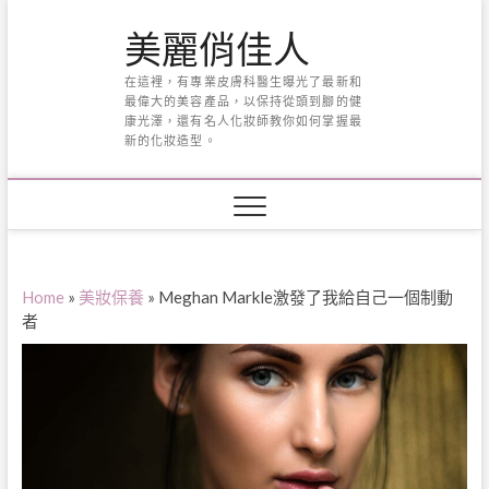
Skip
美麗俏佳人
to
content
在這裡，有專業皮膚科醫生曝光了最新和
最偉大的美容產品，以保持從頭到腳的健
康光澤，還有名人化妝師教你如何掌握最
新的化妝造型。
Home
»
美妝保養
»
Meghan Markle激發了我給自己一個制動
者