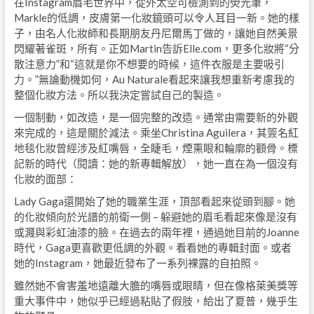
在Instagram眉毛世界中，從外太空可檢測到的熒光筆，
Markle的低調，皮膚第一化妝鏡頭可以令人耳目一新。她的樣
子，由名人化妝師和長期朋友丹尼爾馬丁做的，讓她自然美景
閃耀著雀斑，所有。正如Martin告訴Elle.com，更多化妝將“分
散注意力”和“這就是你不想要的時候，這件衣服是主要吸引
力。”無論動機如何，Au Naturale看起來讓我想重新考慮我的
整個化妝方法。所以我決定嘗試自己的製造。
一個制動，如改造，是一個完整的改造。通常由需要新的外觀
來完成的，這是關於減法。乘坐Christina Aguilera，其簽名紅
地毯化妝曾經涉及紅嘴唇，全睫毛，煙熏眼和輪廓的顴骨。標
記新的時代（閱讀：她的新專輯解放），她一直在為一個沒有
化妝的面部：
Lady Gaga還開始了她的職業生涯，頂部看起來從頭到腳。她
的化妝傾向於光譜的前衛一側 – 躲避她的眉毛看起來像是沒有
或濺與彩虹油漆的臉。在過去的兩年裡，通過她目前的Joanne
時代，Gaga更喜歡更低調的外觀。看看她的專輯封面。或者
她的Instagram，她最近發布了一系列裸露的自拍照。
雖然她不會害羞地遠離大膽的嘴唇或眼睛，但在像格萊美獎等
重大事件中，她似乎已經過粘貼了假肢，給出了夏普，幾乎生