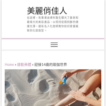
Skip
美麗俏佳人
to
content
在這裡，有專業皮膚科醫生曝光了最新和
最偉大的美容產品，以保持從頭到腳的健
康光澤，還有名人化妝師教你如何掌握最
新的化妝造型。
Home
»
運動美體
»
迎接14歲的瑜伽世界