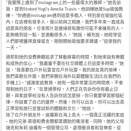
“我實際上遇到了Instagram上的一些最偉大的導師，”她告訴
我，提到Stoked Yogi’s Amelia Travis，他訓練她是Sup瑜伽教
練。 “你通過Instsagram遇到這麼多酷人，特別是在瑜伽社區
內。在這裡有很多人，我以前與之相連，我們多年來一直成為
這麼高的朋友。分享照片並連接很有趣你可能不會擁有的人。
能夠做到這一點，並激勵很多人，“她說，補充說，她經常從
人們那裡獲得直接留言，剛剛開始瑜伽要求建議，”這使我的
一天。“
德耶對她的浪費樂觀追求了移動屏幕的時間，對她來說有樂觀
和成熟的信心。 “我盡量不要在社交媒體上花這麼多時間，”她
說，“我喜歡在戶外玩耍並在戶外玩耍。我的朋友真的很棒，
我們喜歡在外面。我們寧願在海外玩耍體驗生活[比在我們的
手機上]。“感謝家庭教育，她有一個非常靈活的時間表，不會
限制她的日子。 “在普通學校，人們正在告訴你你有截止日
期。與家庭學校沒有人告訴你該怎麼辦 – 你只需要學習那個紀
律。你設置了自己的邊界。然後，你可以出去，你可以出去真
正學習和旅行並嘗試新的體驗和文化，“她說。
除了在戶外朋友外，迪羅斯在海上長大，一個真正活躍的家庭
– 她的兄弟·萊德和費舍爾都是讚助的衝浪者 – 同時，她的父母
瑞克和朱莉·迪羅有一個管理公司，處理衝浪者和音樂家。從