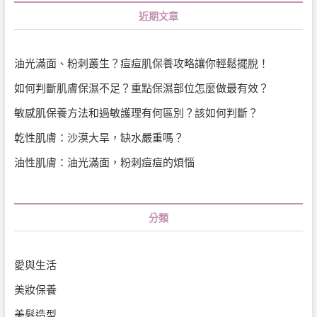
近期文章
油光滿面、粉刺叢生？痘痘肌保養攻略讓你輕鬆擺脫！
如何判斷肌膚保濕不足？重點保濕部位怎麼做最有效？
敏感肌保養方法和過敏護理有何區別？該如何判斷？
乾性肌膚：沙漠大旱，缺水嚴重嗎？
油性肌膚：油光滿面，粉刺痘痘的煩惱
分類
愛與生活
美妝保養
美髮造型