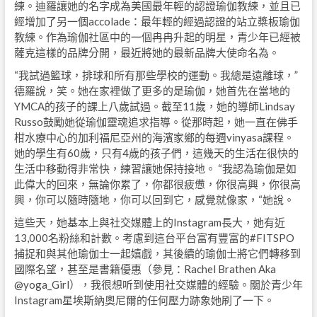
練。迪羅讓她的名字成為美國最年輕的認證瑜伽教練，並且已
經增加了另一個accolade：最年輕的經過認證的站立槳板瑜伽
教練。作為瑜伽社區中的一個冉冉升起的明星，青少年已經被
薩克這樣的品牌分開，最近將她的最新品牌大使命名為。
“我試過籃球，排球和所有那些學校的運動。我總是遠離球，”
德羅說，笑。她在家裡做了更多的是瑜伽，她首先在當地的
YMCA的孩子的課上八歲試過。截至11歲，她的導師Lindsay
Russo鼓勵她從瑜伽靈魂追求指導。從那時起，她一直在佛手
柑水療中心的加利福尼亞州的海濱家鄉的每週vinyasa課程。
她的學生有60歲，只有4歲的孩子們，這幾天的生活在很快的
生活中移動得非常快，練習讓她保持接地。 “我認為瑜伽是如
此偉大的回來，無論你累了，你都很疲憊，你很高興，你很高
興，你可以隨時隨地，你可以回到它，感覺就像家，“她說。
這些天，她基本上與社交媒體上的Instagram長大，她有近
13,000名粉絲和計數。考慮到這台平台富有豐富的#FITSPO
捕捉和與其他瑜伽士一起嬉戲，其後續的瑜伽士將它們轉移到
國際名望，甚至是書籍優惠（參見：Rachel Brathen Aka
@yoga_Girl），我很想听到使用社交媒體的經驗。關於青少年
Instagram星埃斯納奧尼爾的任何壓力跡象她刷了一下。