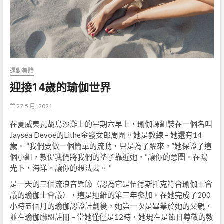
運動美體
迎接14歲的瑜伽世界
27 5 月, 2021
在夏威夷瓦胡島沙灘上的星期六早上，瑜伽課組裝在一個名叫
Jaysea Devoe的Lithe金發女郎周圍。她是教練 – 她還有14
歲。 “我們要做一個簡單的流動，只是為了醒來，”她保證了這
個小組，敦促我們將我們的墊子靠近她，“讓你的意圖。在陽
光下，海洋。讓你的想法去。 “
是一天的三個流浪音樂節（認為它是伍德斯托克符合瑜伽士會
議的瑜伽士會議），這是迪維的第三年參加。在她完成了200
小時五個月的瑜伽認證計劃後，她第一次是畢業於她的父親，
並在瑜伽聯盟註冊 – 當她僅僅是12時，她現在是節日尊敬的教