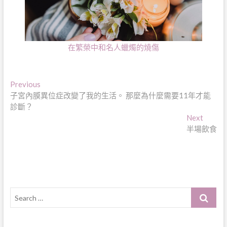
在繁榮中和名人蠟燭的燒傷
文
Previous
Previous
post:
子宮內膜異位症改變了我的生活。 那麼為什麼需要11年才能
章
診斷？
導
Next
Next
post:
半場飲食
覽
Search
…