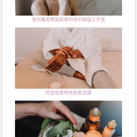
室內備用槳板即將到來的瑜伽工作室
吃這些食物來抵禦流感