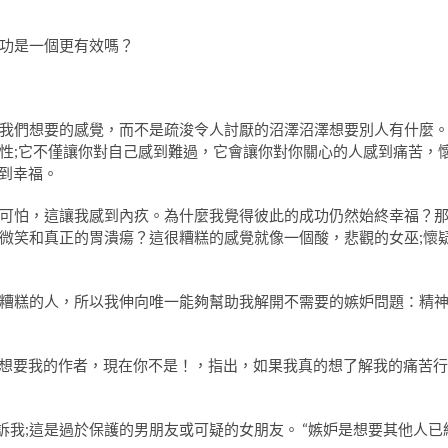
功是一個更有效嗎？
我們想要的感覺，而不是疏浚令人討厭的沼澤沼澤想要別人有什麼
性;它不僅讓你對自己感到難過，它會讓你對你關心的人感到痛苦，
找到幸福。
可怕，這讓我感到內疚。為什麼我覺得彼此的成功仍然始終幸福？
微笑和真正的胃潰瘍？這很糟糕的感覺就像一個酸，悲觀的女巫;懷
糟糕的人，所以我伸向唯一能夠幫助我解開不需要的嫉妒問題：精
家和現在你想要我的作者，現在你不是！，指出，如果我真的想了解我的痛苦行
訴我;這是過於保護的男朋友或可疑的女朋友。 “嫉妒是想要其他人已