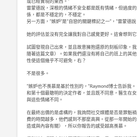
或已經實現的東西。”
雷蒙德說，深根的情緒不安全都是既有情緒，但過度的
係，都是不穩定的，不穩定。
另一方面，“嫉妒”是“自戀的關鍵標記之一”，“雷蒙德說
她的評估並沒有完全讓我對自己感覺更好。這會想到它
試圖發現自己出來，並且故意擁抱還原的刻板印象，我
隨著這篇文章）。如果我們還沒有將自己的班上的其他
性使這個幾乎不可避免，右？
不是很多。
“嫉妒也不羨慕是基於性別的，”Raymond博士告訴我。 T
和第十個最聰明的決定作者，並且既不同意，醫生在女
與這些情緒不同。
在最終出價的是虛構的，我詢問社交媒體是否是罪魁禍首。這
費的時間越多，他們感到不那麼高興。從那一年開始的其
造或與內容有關），所以你報告的感受越高羨慕。