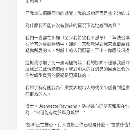
正驚喜。
但我無法擺脫嘮叨的感覺：我的成功是否足夠？她的成
為什麼我不能在沒有腳註的情況下為她感到高興？
我們一直都在那裡（至少我希望我不孤單）：無法召喚
在所有的負面情緒中，嫉妒一直都覺得對我來說最腐蝕
疑你所愛的人，對紙上的人們厭惡，至少 – 你應該想
這對我添加了另一層消極情緒：我的嫉妒不僅讓我感到
麼我是如此情緒癱瘓，我對別人的好消息的回應是假的
你對轉型負責的懷疑是更糟糕的。
我想了解有關我為什麼要表現出人的或至少感覺到這麼
病群落的人。
博士。 Jeannette Raymond，洛杉磯心理學
為，“它可能有助於區分嫉妒。”
“嫉妒正在擔心，有人會帶走你已經是什麼，”雷蒙德告