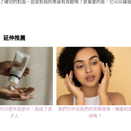
了確切的對面。這是對我的羨慕有貢獻嗎？更重要的是，它可以讓
延伸推薦
的10週年巡航中，我成了浪
我們欠伴侶我們的攻擊故事，騷擾和
子人
待嗎？