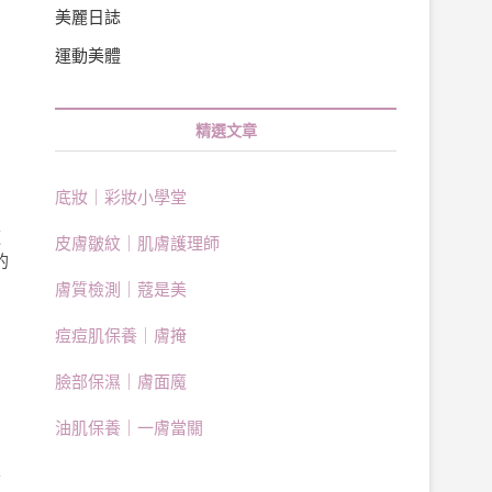
美麗日誌
運動美體
精選文章
底妝｜彩妝小學堂
道
皮膚皺紋｜肌膚護理師
的
膚質檢測｜蔻是美
痘痘肌保養｜膚掩
臉部保濕｜膚面魔
油肌保養｜一膚當關
真