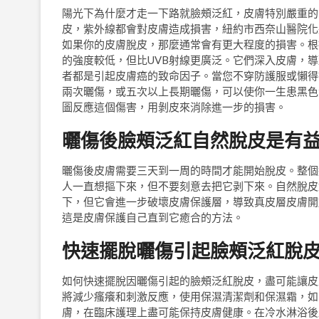
陽光下為什麼才走一下路就臉頰泛紅，皮膚特別嚴重的
皮，紫外線都會對皮膚造成損害，紐約市西奈山醫院化妝品和
如果你的皮膚脫皮，那麼通常會有更大程度的損害。根
的強度較低，但比UVB射線更廣泛。它們深入皮膚，導
者都是引起皮膚癌的致命因子。當您不穿防護服或懶得
兩次曬傷，或五次以上長期曬傷，可以使你一生患黑色
圖反應這個傷害，用剝皮來消除進一步的損害。
曬傷後臉頰泛紅自然脫皮是有
曬傷後皮膚需要三天到一周的時間才能開始脫皮。整個
人一直想摳下來，但不要刻意去把它剥下來。自然脫皮
下，但它會進一步破壞皮膚保護層，導致真皮層皮膚開
這是皮膚保護自己直到它癒合的方法。
快速擺脫曬傷引起臉頰泛紅脫
如何快速擺脫因曬傷引起的臉頰泛紅脫皮，盡可能讓皮
將減少瘙癢和刺激反應，使用保濕清潔劑和保濕霜，如
膚，在臨床護理上盡可能保持皮膚健康。在冷水淋浴後