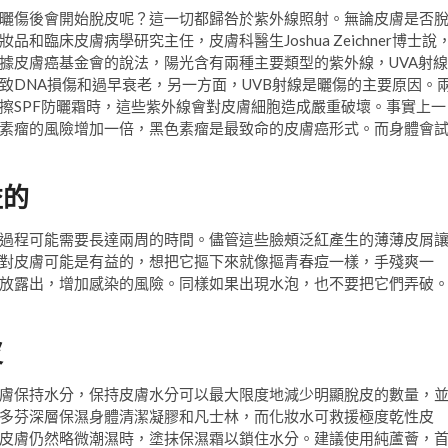
曬傷後會開始脫皮呢？這一切都歸咎於紫外線照射。無論皮膚是否
臨床皮膚病學研究主任，皮膚科醫生Joshua Zeichner博士說
據皮膚癌基金會的說法，陽光含有兩種主要類型的紫外線，UVA射線
致DNA損傷和過早衰老，另一方面，UVB射線是曬傷的主要原因。
擦SPF防曬霜時，這些紫外線會對皮膚細胞造成嚴重破壞。事實上一
素瘤的風險增加一倍，黑色素瘤是最致命的皮膚癌形式。而身體會
益的
過程可能需要長達兩周的時間。儘管這些臉頰泛紅產生的薄薄皮屑
對皮膚可能是有益的，想把它摳下來就像摳青春痘一樣，手殘爽一
放露出，增加感染的風險。同樣如果出現水泡，也不要把它們弄破
皮
膚保持水分，保持皮膚水分可以最大限度地減少明顯脫皮的數量，
多芬深層保濕身體清潔凝膠和凡士林，而化妝水可救援極度乾性皮
皮膚仍然略微潮濕時，塗抹保濕霜以鎖住水分。建議使用純蘆薈，