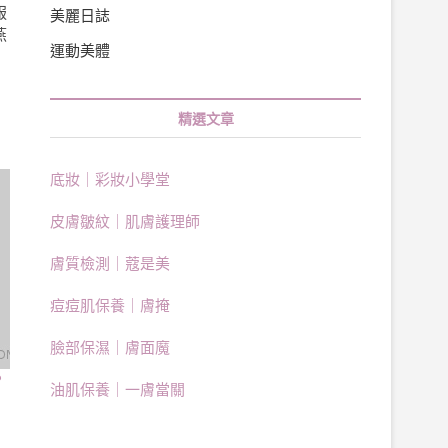
服
美麗日誌
燕
運動美體
精選文章
底妝｜彩妝小學堂
皮膚皺紋｜肌膚護理師
膚質檢測｜蔻是美
痘痘肌保養｜膚掩
臉部保濕｜膚面魔
？
油肌保養｜一膚當關