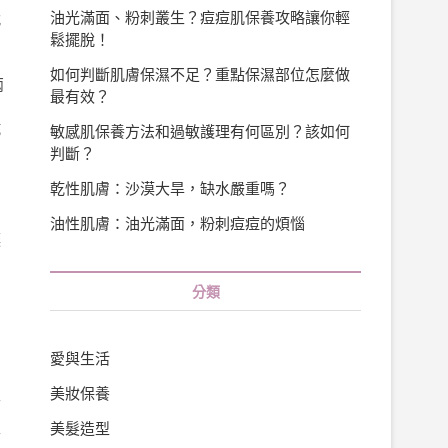
油光滿面、粉刺叢生？痘痘肌保養攻略讓你輕
脫
鬆擺脫！
，
如何判斷肌膚保濕不足？重點保濕部位怎麼做
兩
最有效？
試
敏感肌保養方法和過敏護理有何區別？該如何
判斷？
乾性肌膚：沙漠大旱，缺水嚴重嗎？
油性肌膚：油光滿面，粉刺痘痘的煩惱
讓
。
分類
愛與生活
美妝保養
並
美髮造型
首