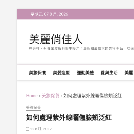
Skip
星期五, 07 8 月, 2026
to
content
美麗俏佳人
在這裡，有專業皮膚科醫生曝光了最新和最偉大的美容產品，以保
美妝保養
美髮造型
運動美體
愛與生活
美麗
Home
»
美妝保養
»
如何處理紫外線曬傷臉頰泛紅
美妝保養
如何處理紫外線曬傷臉頰泛紅
12 8 月, 2022