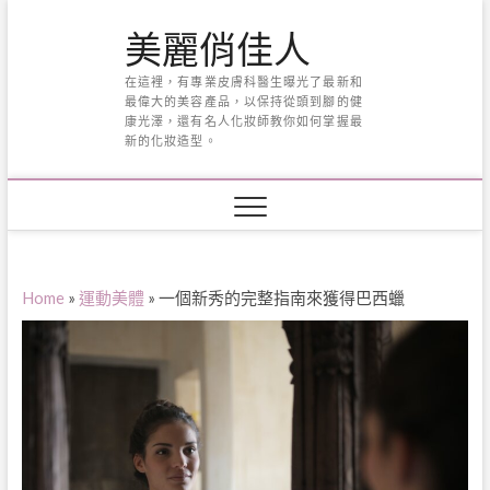
Skip
美麗俏佳人
to
content
在這裡，有專業皮膚科醫生曝光了最新和
最偉大的美容產品，以保持從頭到腳的健
康光澤，還有名人化妝師教你如何掌握最
新的化妝造型。
Home
»
運動美體
»
一個新秀的完整指南來獲得巴西蠟