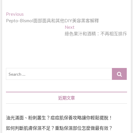
文
Previous
Previous
post:
Pepto-Bismol面部面具和其他DIY美容黑客解釋
章
Next
Next
導
post:
綠色果汁和酒精：不再相互排斥
覽
Search
…
近期文章
油光滿面、粉刺叢生？痘痘肌保養攻略讓你輕鬆擺脫！
如何判斷肌膚保濕不足？重點保濕部位怎麼做最有效？