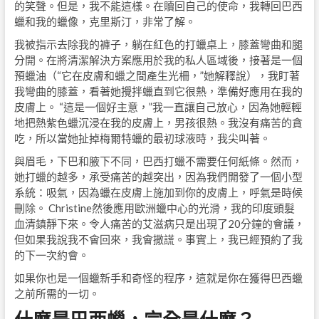
的笑聲。但是，我不能這樣。在贖回自己的使命，我轉回巴西
蠟和我的蠟像，克里斯汀，非常了解。
我被指示去除我的褲子，躺在紅色的打蠟桌上，膝蓋彎曲和腿
分開。在將清潔解決方案應用於我的私人區域後，接著是一個
預蠟油（“它在皮膚和蠟之間產生光柵，”她解釋說），我盯著
我彎曲的膝蓋，看著她攪拌蠟直到它很熱，準備好應用在我的
皮膚上。 “這是一個好主意，”我一直讓自己放心，因為她輕輕
地把熱紫色蠟沉浸在我的皮膚上，男孩很熱。我沒有痛苦的貪
吃，所以當她扯掉梅爾特蠟的最初球液時，我尖叫著。
與眉毛，下巴和腋下不同，巴西打蠟不需要任何紙條。然而，
她打蠟的越多，承受痛苦的越突出，因為我們開發了一個小型
系統：吸氣，因為蠟在皮膚上施加到你的皮膚上，呼氣是時候
刪除。 Christine然後應用歐洲蠟中心的光滑，我的印度頭髮
血清鎮靜下來。令人痛苦的艾滋病只是出現了20分鐘的會議，
但如果我說我不會回來，我會撒謊。事實上，我已經預約了我
的下一次約會。
如果你也是一個蠟新手和奇怪的程序，這就是你在獲得巴西蠟
之前所需的一切。