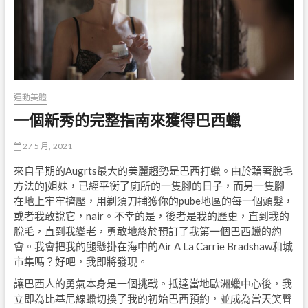
運動美體
一個新秀的完整指南來獲得巴西蠟
27 5 月, 2021
來自早期的Augrts最大的美麗趨勢是巴西打蠟。由於藉著脫毛
方法的j姐妹，已經平衡了廁所的一隻腳的日子，而另一隻腳
在地上牢牢擠壓，用剃須刀捕獲你的pube地區的每一個頭髮，
或者我敢說它，nair。不幸的是，後者是我​​的歷史，直到我的
脫毛，直到我變老，勇敢地終於預訂了我第一個巴西蠟的約
會。我會把我的腿懸掛在海中的Air A La Carrie Bradshaw和城
市集嗎？好吧，我即將發現。
讓巴西人的勇氣本身是一個挑戰。抵達當地歐洲蠟中心後，我
立即為比基尼線蠟切換了我的初始巴西預約，並成為當天笑聲