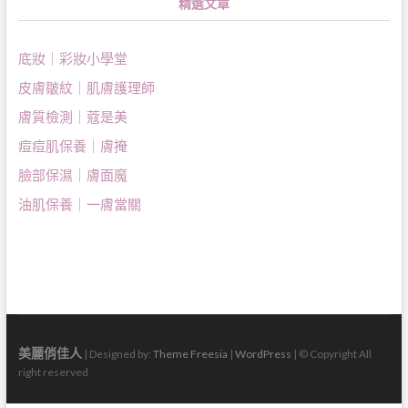
精選文章
底妝｜彩妝小學堂
皮膚皺紋｜肌膚護理師
膚質檢測｜蔻是美
痘痘肌保養｜膚掩
臉部保濕｜膚面魔
油肌保養｜一膚當關
美麗俏佳人
| Designed by:
Theme Freesia
|
WordPress
| © Copyright All
right reserved