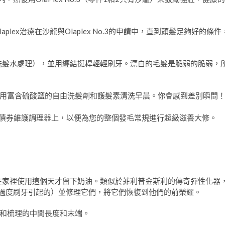
lex治療在沙龍與Olaplex No.3的申請中，直到頭髮足夠好的條件
一種預洗髮水處理），並用纏結挺桿輕輕刷牙。漂白的毛髮是脆弱的脆弱，
睡覺，並用富含硫酸鹽的自由洗髮劑和護髮素清洗早晨。你會感到差別瞬間
No.5債券維護調理器上，以便為您的整個發毛常規進行超級滋養大修。
以在家裡使用這個天才留下奶油。類似於菲利普金斯利的傳奇彈性化器
/過度刷牙引起的）並修理它們，將它們恢復到他們的前榮耀。
和梳理的中間長度和末端。