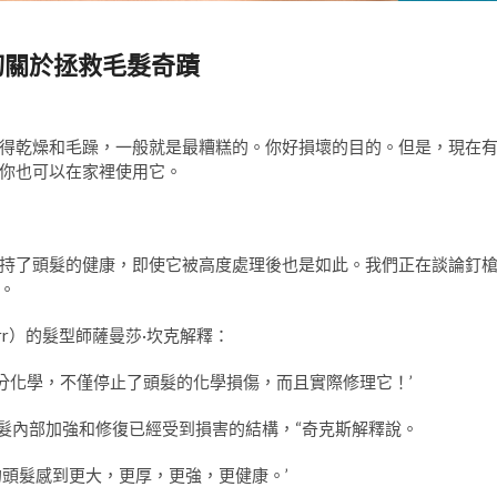
一切關於拯救毛髮奇蹟
得乾燥和毛躁，一般就是最糟糕的。你好損壞的目的。但是，現在
你也可以在家裡使用它。
持了頭髮的健康，即使它被高度處理後也是如此。我們正在談論釘
。
a Burr）的髮型師薩曼莎·坎克解釋：
的成分化學，不僅停止了頭髮的化學損傷，而且實際修理它！’
在頭髮內部加強和修復已經受到損害的結構，“奇克斯解釋說。
的頭髮感到更大，更厚，更強，更健康。’