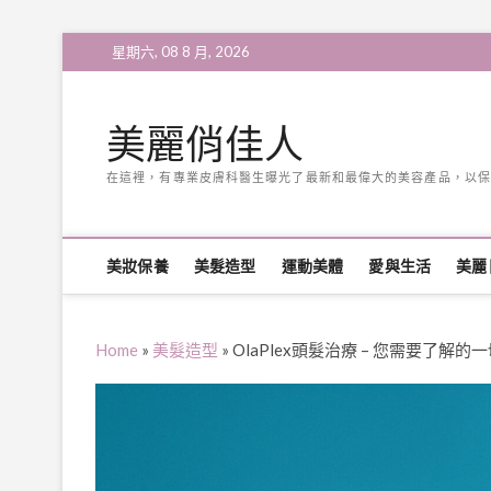
Skip
星期六, 08 8 月, 2026
to
content
美麗俏佳人
在這裡，有專業皮膚科醫生曝光了最新和最偉大的美容產品，以保
美妝保養
美髮造型
運動美體
愛與生活
美麗
Home
»
美髮造型
»
OlaPlex頭髮治療 – 您需要了解