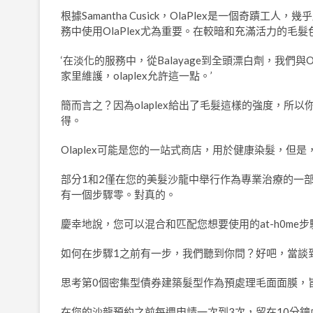
根據Samantha Cusick，OlaPlex是一個奇蹟
務中使用OlaPlex尤為重要。在較暗和充滿活力的
‘在淡化的服務中，從Balayage到全頭漂白劑，我們
家里維護，olaplex允許這一點。’
簡而言之？因為olaplex給出了毛髮這樣的強度，
得。
Olaplex可能是您的一站式商店，用於健康染髮，但
部分1和2僅在您的美髮沙龍中舉行作為專業治療的一部分
有一個步驟零。對真的。
慶幸地說，您可以混合和匹配您想要使用的at-h0m
如何在步驟1之前有一步，我們聽到你問？好吧，當談到o
思考第0個密集型債券建築髮型作為預處理毛面面膜，
在您的沙龍預約之前每週申請一次到3次，留在10分鐘內，