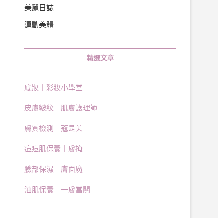
美麗日誌
運動美體
精選文章
有
底妝｜彩妝小學堂
皮膚皺紋｜肌膚護理師
槍
膚質檢測｜蔻是美
痘痘肌保養｜膚掩
臉部保濕｜膚面魔
油肌保養｜一膚當關