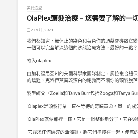
美髮造型
OlaPlex頭髮治療 – 您需要了解的
27 5 月, 2021
我們都知道，無休止的染色和著色你的頭髮會導致它變
一個可以完全解決這個的沙龍治療方法。最好的一點？
輸入olaplex。
由加利福尼亞州的美國科學家團隊制定，奧拉複合體保
的鑰匙，克洛伊莫雷茨漂白的鮑勃而不讓你的頭髮脫落
髮型師父（Zoella和Tanya Burr包括Zooga和Tany
‘Olaplex是頭髮行業一直在等待的奇蹟革命。單一
‘OlaPlex就像那裡一樣，它是一個整個新分子，它
‘它尋求任何破碎的渾濁鍵，將它們連接在一起，使您