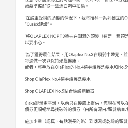
頭髮準備好從一些漂白劑中拍攝。
‘在嚴重受損的頭髮的情況下，我將推荐一系列獨立的Olap
“Cusick建議”。
‘將OLAPLEX NOPT3塗抹在潮濕的頭髮（這是
以要小心。
‘為了獲得最佳結果，用Olaplex No.3在頭髮中
每週做一次以保持頭髮健康。’
或者，將手放在OlaPlex的No.4債券維護洗髮水和
Shop OlaPlex No.4債券維護洗髮水
Shop OLAPLEX No.5粘合維護調節器
6 aka鍵滑更平滑。以前只在髮廊上提供，您現在可
債券更順暢地尋找破碎的債券（由所有漂白/頭髮矯直
施加少量（認真，有點漫長的路）到潮濕或乾燥的頭髮