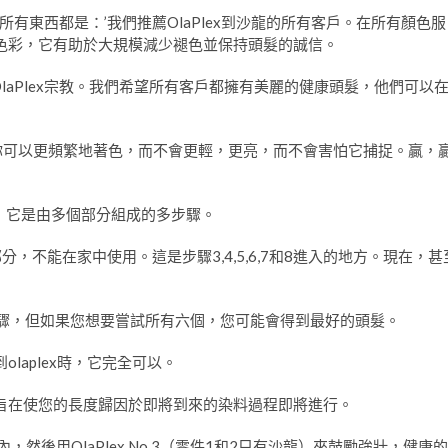
工人，幾乎所有東西都是：’我們推薦OlaPlex到沙龍的所有客戶。在所有顏色服
毛髮色彩，它有助於大規模減少褪色並保持頭髮的誠信。
與OlaPlex宗教。我們希望所有客戶都擁有美麗的健康頭髮，他們可以
所以你可以更頻繁地著色，而不會更輕，更亮，而不會害怕它捕捉。贏，
是，它是由多個部分組成的多步驟。
，不能在家中使用。這是步驟3,4,5,6,7和8進入的地方。現在，甚
e步驟，但如果您想要嘗試所有六個，您可能會得到最好的頭髮。
laplex時，它完全可以。
旨在使您的長度歸因於即將到來的染料過程即將進行。
然後用OlaPlex No.3（零件1和2只有沙龍）來鼓勵強壯，健康的