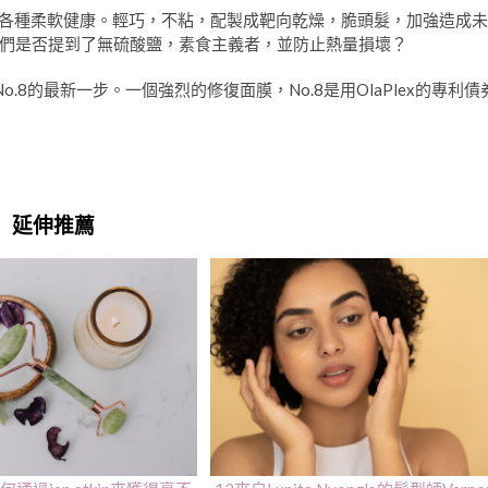
髮會感到各種柔軟健康。輕巧，不粘，配製成靶向乾燥，脆頭髮，加強造成未
們是否提到了無硫酸鹽，素食主義者，並防止熱量損壞？
o.8的最新一步。一個強烈的修復面膜，No.8是用OlaPlex的專利債
延伸推薦