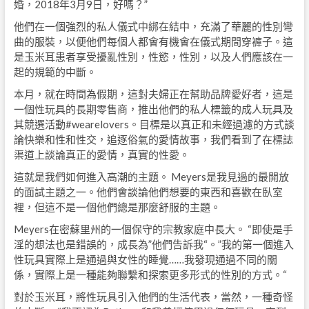
婚，2018年3月9日，好嗎？”
他們在一個強烈的私人儀式中綁在結中，充滿了華麗的性別彎
曲的服裝，以便他們每個人都會有機會在儀式期間穿褲子。這
是玉米耳患者享受擾亂性別，性慾，性別，以及人們應該在一
起的規範的中斷。
本月，就在時間為假期，這對夫婦正在幫助品牌愛好者，這是
一個性玩具的長期零售商，推出他們的私人標籤的成人玩具及
其競選活動#wearelovers。目標是以真正和未經過濾的方式談
論快樂和性和性交，追逐俗氣的愛情故事，我們看到了在標誌
渠道上談論真正的愛情，真實的性愛。
這就是我們如何進入高潮的主題。 Meyers是我見過的最開放
的面試主題之一。他們會談論他們想要的東西和喜歡在臥室
裡，但這不是一個他們總是那麼舒服的主題。
Meyers在密蘇里州的一個保守的宗教家庭中長大。 “即使是手
淫的想法也是錯誤的，成長為”他們告訴我“。”我的第一個進入
性玩具實際上是通過與女性的睡覺……我發現通過不同的關
係，實際上是一種能夠聯繫和探索更多形式的性別的方式。“
對於玉米耳，將性玩具引入他們的生活代表，當然，一種奇怪