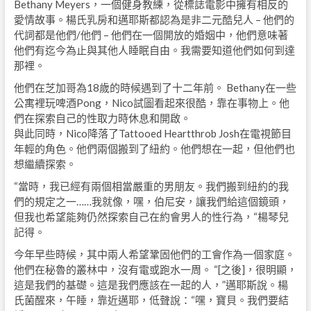
Bethany Meyers，一個健身教練，從標誌電影中擁有相反的
愛情故事。楊氏乳房和邁耶斯都認為是非二元酷兒人 – 他們的
代詞都是他們/他們 – 他們在一個開放的婚姻中，他們意味著
他們有迄今為止與其他人睡眠自由。我需要知道他們如何到達
那裡。
他們在芝加哥為18歲的時候遇到了十二年前。 Bethany在一些
公寓裡玩啤酒Pong，Nico試圖看起來很酷，靠在事物上。他
們在探索自己的性取力時休息和開啟。
與此同時，Nico降落了Tattooed Heartthrob Josh在電視節目
年輕的角色。他們兩個搬到了紐約。他們想在一起，但他們也
想繼續探索。
“當時，我已經有兩個相當嚴重的男朋友。我們搬到紐約的我
們的規定之一……我就像，嘿，伯尼安，讓我們給這個鏡頭，
但我也希望能夠仍然探索自己在約會男人的性行為，“楊琴兒
記得。
今年早些時候，其中兩人希望鞏固他們的工會作為一個家庭。
他們在秘魯的叢林中，沒有電或跑水一周。 “[之後]，很明顯，
這是我們的基礎。這是我們應該在一起的人，”邁耶斯說。楊
氏菌醒來，午睡，靠近邁耶，低聲說：“嘿，寶貝。我們要結