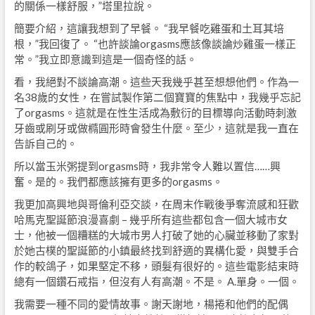
的關係一樣舒服，”塔里拉說。
簡要介紹，這讓我想到了早餐。 “我早餐吃雞蛋和土耳其培
根，”我回復了。 “也許談論orgasms應該像談論炒雞蛋一樣正
常。”我立即意識到這是一個奇怪的話。
看，我絕對不談論高潮。這些天我幾乎甚至想想他們。作為一
名38歲的女性，在嘗試製作第二個寶寶的焦點中，我幾乎忘記
了orgasms。這就是在性生活成為敷衍的目標導向活動時刺激
牙齒或刷牙或做橢圓形時會發生什麼。至少，這就是我一直在
告訴自己的。
所以當玉米粥提到orgasms時，我非常令人難以置信……興
奮。是的。我們都應該擁有更多的orgasms。
我更加高興地與哥倫利亞交談，在周末作戰後爭奪流感和狂歡
哈馬克聖誕節浪漫喜劇 – 幾乎所有這些都包含一個大城市女
士，他被一個糟糕的大城市男人打破了她的心臟並移動了家對
於她古樸的聖誕節的小鎮最終找到舒適的異構化愛，與雙手合
作的較鴿子，如果堅定不移，頭髮有很好的。這些電影結束時
總有一個鑽石戒指，但沒有人有高潮。不是。 A.單身。一個。
我需要一種不同的愛情故事。謝天謝地，楊捲和他們的配偶