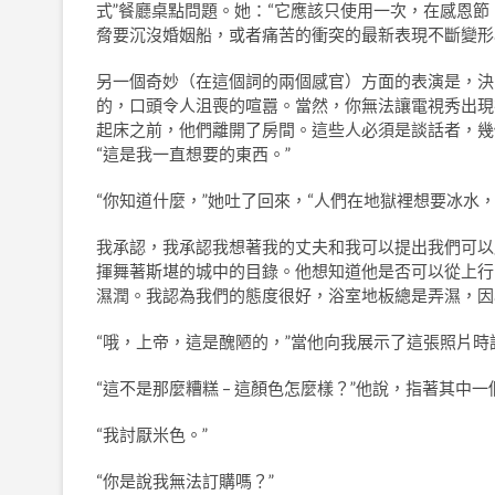
式”餐廳桌點問題。她：“它應該只使用一次，在感恩節
脅要沉沒婚姻船，或者痛苦的衝突的最新表現不斷變形
另一個奇妙（在這個詞的兩個感官）方面的表演是，決
的，口頭令人沮喪的喧囂。當然，你無法讓電視秀出現在
起床之前，他們離開了房間。這些人必須是談話者，幾
“這是我一直想要的東西。”
“你知道什麼，”她吐了回來，“人們在地獄裡想要冰水
我承認，我承認我想著我的丈夫和我可以提出我們可以
揮舞著斯堪的城中的目錄。他想知道他是否可以從上行
濕潤。我認為我們的態度很好，浴室地板總是弄濕，因
“哦，上帝，這是醜陋的，”當他向我展示了這張照片時說
“這不是那麼糟糕 – 這顏色怎麼樣？”他說，指著其中
“我討厭米色。”
“你是說我無法訂購嗎？”