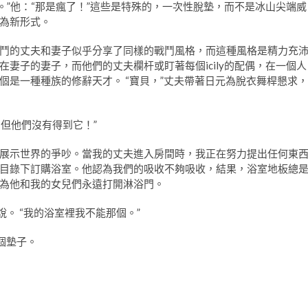
。”他：“那是瘋了！”這些是特殊的，一次性脫墊，而不是冰山尖端威
為新形式。
鬥的丈夫和妻子似乎分享了同樣的戰鬥風格，而這種風格是精力充
妻子的妻子，而他們的丈夫欄杆或盯著每個icily的配偶，在一個人
個是一種種族的修辭天才。 “寶貝，”丈夫帶著日元為脫衣舞桿懇求，
，但他們沒有得到它！”
展示世界的爭吵。當我的丈夫進入房間時，我正在努力提出任何東
目錄下訂購浴室。他認為我們的吸收不夠吸收，結果，浴室地板總
為他和我的女兒們永遠打開淋浴門。
。 “我的浴室裡我不能那個。”
一個墊子。