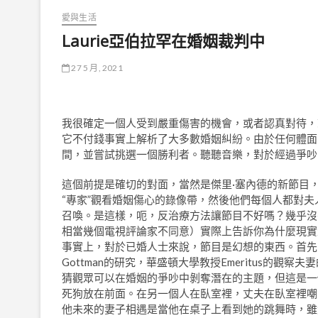
愛與生活
Laurie亞伯拉罕在婚姻裁判中
27 5 月, 2021
我很確定一個人受到嚴重傷害的機會，或者認真對待，
它不付錢事實上解析了大多數婚姻糾紛。由於任何體面
間，並嘗試挑選一個勝利者。聽聽音樂，對於經過爭吵
這個前提是確切的對面，當然是傑里·塞內德的新節目
“專家”觀看婚姻傷心的錄像帶，然後他們每個人都對
召喚。是這樣，呃，反治療方法讓節目不好嗎？幾乎沒有
相當幾個電視評論家不同意）實際上告訴你為什麼現實
事實上，對於已婚人士來說，節目是幻想的東西。首先，幾
Gottman的研究，華盛頓大學教授Emeritus的
猜觀眾可以在婚姻的爭吵中剝奪潛在的主題，但這是一
死狗放在前面。在另一個人在臥室裡，丈夫在臥室裡嘲
他未來的妻子相遇是當他在桌子上看到她的跳舞時，雖