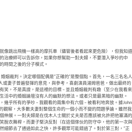
就像跳出飛機一樣高的摩托車（儘管後者看起來更危險），但我知
的治療師可以告訴你，如果你想幫助一對夫婦，不要潛入爭吵的中
的時間之後的分子模式。
，婚姻裁判。決定哪個配偶是“正確的”是整個點。首先，一名三名名
夫人或妻子普遍發揮的意見，與參考，喜劇演員湯姆爸爸，做出最終的
笑，不是真證，是這裡的目標 – 並且婚姻裁判有趣（至少在我看來
生活中的婚姻論壇沒有人的幽默的想法。或者只是最黑暗的幽默。
乎所有的爭吵 – 我觀看的兩集中有六個 – 被看利地奔放。據John
觀察夫妻的觀察，大多數夫妻對整個生命的一個小而不變的問題爭論。雖然我
個伸展。一對夫婦是在伐木人士關於丈夫是否應該被允許把他塞滿
笑脫衣舞桿，而妻子堅決反對（在這個傢伙的防守中，他的第一次
然細節去了通過如此之快，許多觀眾可能錯過了。對於第三對，“正