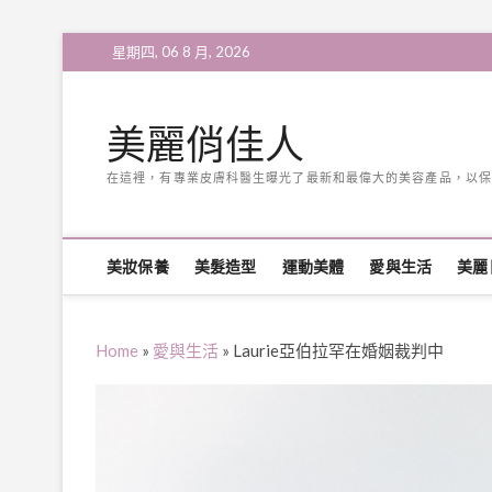
Skip
星期四, 06 8 月, 2026
to
content
美麗俏佳人
在這裡，有專業皮膚科醫生曝光了最新和最偉大的美容產品，以保
美妝保養
美髮造型
運動美體
愛與生活
美麗
Home
»
愛與生活
»
Laurie亞伯拉罕在婚姻裁判中