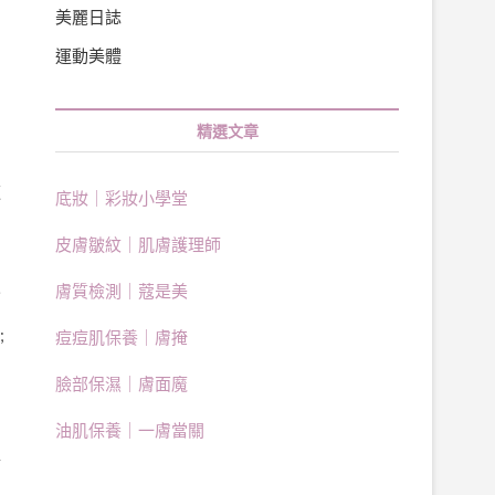
美麗日誌
運動美體
精選文章
道
底妝｜彩妝小學堂
皮膚皺紋｜肌膚護理師
人
膚質檢測｜蔻是美
;
痘痘肌保養｜膚掩
臉部保濕｜膚面魔
油肌保養｜一膚當關
的
與