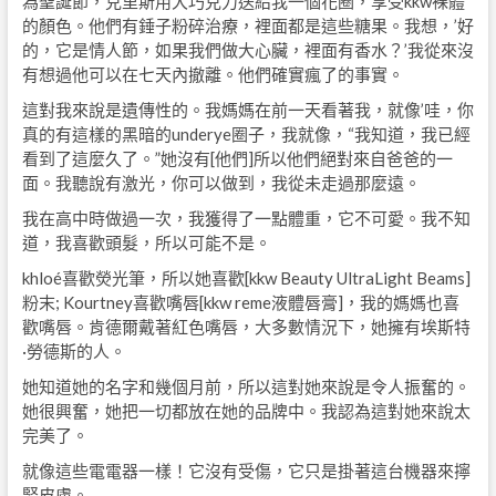
為聖誕節，克里斯用大巧克力送給我一個花圈，享受kkw裸體
的顏色。他們有錘子粉碎治療，裡面都是這些糖果。我想，’好
的，它是情人節，如果我們做大心臟，裡面有香水？’我從來沒
有想過他可以在七天內撤離。他們確實瘋了的事實。
這對我來說是遺傳性的。我媽媽在前一天看著我，就像’哇，你
真的有這樣的黑暗的underye圈子，我就像，“我知道，我已經
看到了這麼久了。”她沒有[他們]所以他們絕對來自爸爸的一
面。我聽說有激光，你可以做到，我從未走過那麼遠。
我在高中時做過一次，我獲得了一點體重，它不可愛。我不知
道，我喜歡頭髮，所以可能不是。
khloé喜歡熒光筆，所以她喜歡[kkw Beauty UltraLight Beams]
粉末; Kourtney喜歡嘴唇[kkw reme液體唇膏]，我的媽媽也喜
歡嘴唇。肯德爾戴著紅色嘴唇，大多數情況下，她擁有埃斯特
·勞德斯的人。
她知道她的名字和幾個月前，所以這對她來說是令人振奮的。
她很興奮，她把一切都放在她的品牌中。我認為這對她來說太
完美了。
就像這些電電器一樣！它沒有受傷，它只是掛著這台機器來擰
緊皮膚。