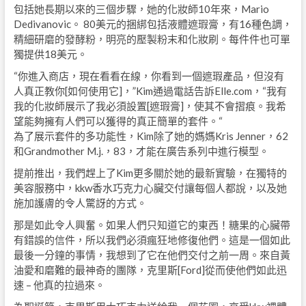
包括她長期以來的三個步驟，她的化妝師10年來，Mario
Dedivanovic。 80美元的捆綁包括液體遮瑕膏，有16種色調，
精細研磨的發酵粉，明亮的壓製粉末和化妝刷。每件件也可單
獨提供18美元。
“你進入商店，現在看看在線，你看到一個遮瑕產品，但沒有
人真正教你[如何使用它]，”Kim通過電話告訴Elle.com，“我有
我的化妝師展示了我必須設置[遮瑕膏]，使其不會摺痕。我希
望能夠擁有人們可以獲得的真正簡單的套件。“
為了展示套件的多功能性，Kim除了她的媽媽Kris Jenner，62
和Grandmother M.j.，83，才能在廣告系列中進行模型。
提前推出，我們趕上了Kim更多關於她的最新實驗，在獨特的
美容服務中，kkw香水巧克力心臟交付讓每個人都說，以及她
施加護膚的令人驚訝的方式。
那是如此令人興奮。如果人們只知道它的東西！糖果的心臟帶
有錯誤的信件，所以我們必須瘋狂地修復他們。這是一個如此
最後一分鐘的事情，我想到了它在他們交付之前一周。來自黃
油愛和磨難的最神奇的團隊，克里斯[Ford]從而使他們如此迅
速 – 他真的拉過來。