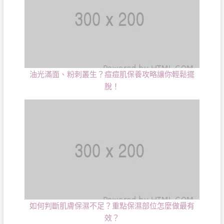
油光滿面、粉刺叢生？痘痘肌保養攻略讓你輕鬆擺
脫！
如何判斷肌膚保濕不足？重點保濕部位怎麼做最有
效？