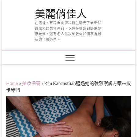
Skip
美麗俏佳人
to
content
在這裡，有專業皮膚科醫生曝光了最新和
最偉大的美容產品，以保持從頭到腳的健
康光澤，還有名人化妝師教你如何掌握最
新的化妝造型。
Home
»
美妝保養
»
Kim Kardashian通過她的強烈護膚方案來散
步我們