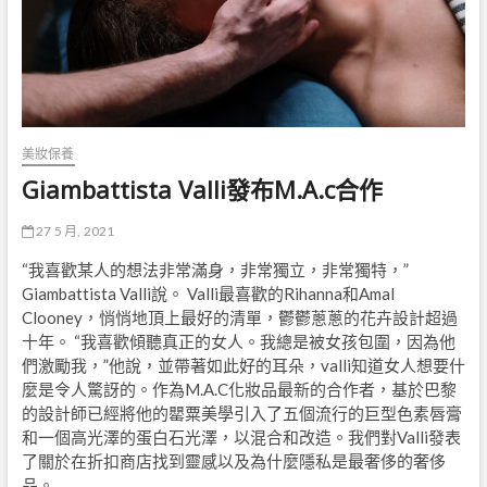
美妝保養
Giambattista Valli發布M.A.c合作
27 5 月, 2021
“我喜歡某人的想法非常滿身，非常獨立，非常獨特，”
Giambattista Valli說。 Valli最喜歡的Rihanna和Amal
Clooney，悄悄地頂上最好的清單，鬱鬱蔥蔥的花卉設計超過
十年。 “我喜歡傾聽真正的女人。我總是被女孩包圍，因為他
們激勵我，”他說，並帶著如此好的耳朵，valli知道女人想要什
麼是令人驚訝的。作為M.A.C化妝品最新的合作者，基於巴黎
的設計師已經將他的罌粟美學引入了五個流行的巨型色素唇膏
和一個高光澤的蛋白石光澤，以混合和改造。我們對Valli發表
了關於在折扣商店找到靈感以及為什麼隱私是最奢侈的奢侈
品。