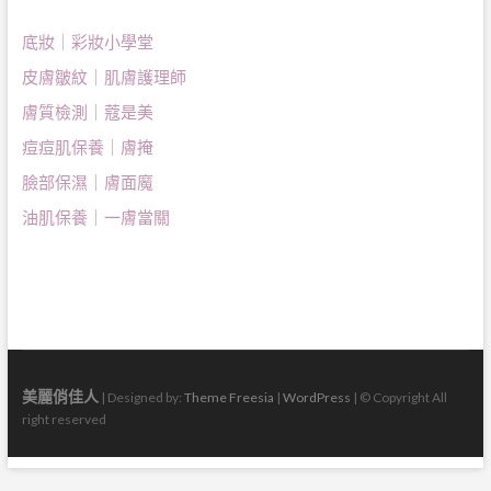
底妝｜彩妝小學堂
皮膚皺紋｜肌膚護理師
膚質檢測｜蔻是美
痘痘肌保養｜膚掩
臉部保濕｜膚面魔
油肌保養｜一膚當關
美麗俏佳人
| Designed by:
Theme Freesia
|
WordPress
| © Copyright All
right reserved