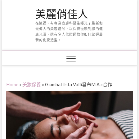
Skip
美麗俏佳人
to
content
在這裡，有專業皮膚科醫生曝光了最新和
最偉大的美容產品，以保持從頭到腳的健
康光澤，還有名人化妝師教你如何掌握最
新的化妝造型。
Home
»
美妝保養
»
Giambattista Valli發布M.A.c合作