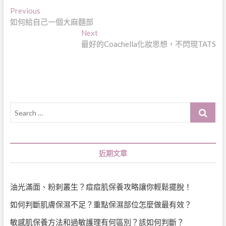
文
Previous
Previous
post:
如何給自己一個大麻麵部
章
Next
Next
導
post:
最好的Coachella化妝思想，不閃現TATS
覽
Search
…
近期文章
油光滿面、粉刺叢生？痘痘肌保養攻略讓你輕鬆擺脫！
如何判斷肌膚保濕不足？重點保濕部位怎麼做最有效？
敏感肌保養方法和過敏護理有何區別？該如何判斷？