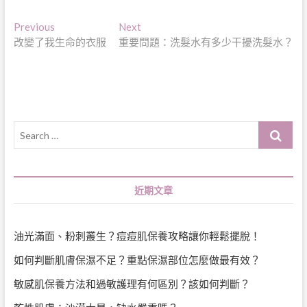
文
Previous
Next
Previous
Next
post:
post:
改變了我生命的衣服
重要問題：洗髮水有多少干擾洗髮水？
章
導
覽
Search
…
近期文章
油光滿面、粉刺叢生？痘痘肌保養攻略讓你輕鬆擺脫！
如何判斷肌膚保濕不足？重點保濕部位怎麼做最有效？
敏感肌保養方法和過敏護理有何區別？該如何判斷？