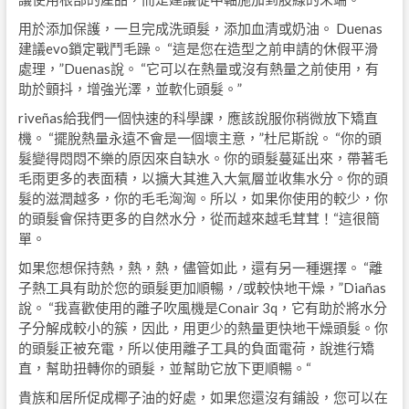
用於添加保護，一旦完成洗頭髮，添加血清或奶油。 Duenas
建議evo鎖定戰鬥毛躁。 “這是您在造型之前申請的休假平滑
處理，”Duenas說。 “它可以在熱量或沒有熱量之前使用，有
助於顫抖，增強光澤，並軟化頭髮。”
riveñas給我們一個快速的科學課，應該說服你稍微放下矯直
機。 “擺脫熱量永遠不會是一個壞主意，”杜尼斯說。 “你的頭
髮變得悶悶不樂的原因來自缺水。你的頭髮蔓延出來，帶著毛
毛雨更多的表面積，以擴大其進入大氣層並收集水分。你的頭
髮的滋潤越多，你的毛毛洶洶。所以，如果你使用的較少，你
的頭髮會保持更多的自然水分，從而越來越毛茸茸！“這很簡
單。
如果您想保持熱，熱，熱，儘管如此，還有另一種選擇。 “離
子熱工具有助於您的頭髮更加順暢，/或較快地干燥，”Diañas
說。 “我喜歡使用的離子吹風機是Conair 3q，它有助於將水分
子分解成較小的簇，因此，用更少的熱量更快地干燥頭髮。你
的頭髮正被充電，所以使用離子工具的負面電荷，說進行矯
直，幫助扭轉你的頭髮，並幫助它放下更順暢。“
貴族和居所促成椰子油的好處，如果您還沒有鋪設，您可以在