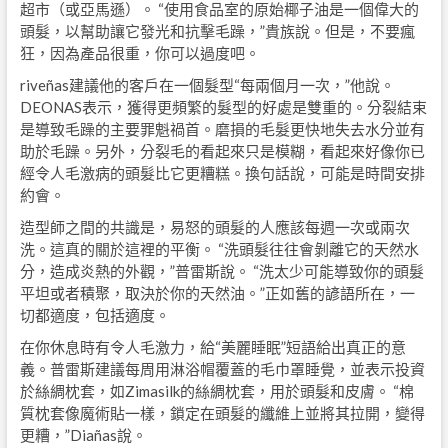
超市（或亞馬遜）。 “使用食品室的原始椰子油是一個偉大的
頭髮，以幫助讓它發光和抗擊毛躁，”貴族說。但是，不要瘋
狂，因為產品很重，你可以過度吧。
riveñas建議他的客戶在一個髮型“每兩個月一次，”他說。
DEONAS表示，獲得更頻繁的髮型的好處是雙重的。分裂結束
是導致毛躁的主要罪魁禍首。磨損的毛髮更快地失去水分並有
助於毛躁。另外，分裂毛的看起來只是模糊，看起來好像你已
經令人毛激病的頭髮比它更糟糕。換句話說，可能是時間安排
約會。
造型師之間的共識是，易怒的頭髮的人應該每週一次或兩次
洗。這真的關於這裡的平衡。 “洗頭髮往往會剝離它的天然水
分，造成炎熱的外觀，”普雷斯說。 “洗太少可能導致你的頭髮
平坦或者積聚，取決於你的天然油。”正如舊的諺語所在，一
切都適度，包括適度。
在你休息時有令人毛激力，給“美麗睡眠”短語給出真正的意
義。普雷斯建議每周用淋浴帽覆蓋的毛巾罩睡覺，並表示投資
於絲綢枕套，如Zimasilk的絲綢枕套，用於頭髮和皮膚。 “棉
質枕套像魔術貼一樣，鎖定在頭髮的纖維上並將其拉開，變得
更糟，”Diañas說。