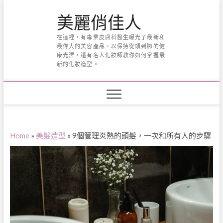
Skip
美麗俏佳人
to
content
在這裡，有專業皮膚科醫生曝光了最新和
最偉大的美容產品，以保持從頭到腳的健
康光澤，還有名人化妝師教你如何掌握最
新的化妝造型。
Home
»
美髮造型
»
9個管理炎熱的頭髮，一次和所有人的步驟