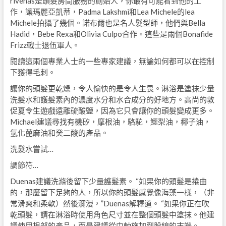
riveñas是頭髮房間服務的創始人，你最有可能看到他的工
作，讓瑪麗亞凱蒂，Padma Lakshmi和Lea Michele的lea
Michele拍攝了幾個。諾布爾也是名人髮型師，他們與Bella
Hadid，Bebe Rexa和Olivia Culpo合作。這些是兩個Bonafide
Frizz戰士退伍軍人。
閱讀這兩個專業人士的一些專家建議，無論如何都可以在控制
下獲得毛刺。
讓你的頭髮更乾燥，令人愉快的是令人生畏。淋浴是塗抹少量
洗髮水和護髮素內的濃度水分和水合成分的好地方。高尚的敦
促夏令生遊戲遠離硫酸鹽，因為它只會讓你的頭髮變成更多。
Michael建議尋找有機矽，摩根油，駱駝，鱷梨油，椰子油，
氫化蓖麻油和癸二酸的產品。
洗髮水嘗試…
調節符…
Duenas建議洗滌後留下少量護髮素。 “如果你的頭髮是捲曲
的，那麼留下足夠的人，所以你的頭髮感覺像海藻一樣，（非
常滑爽和柔軟）然後瀰漫，”Duenas解釋道。 “如果你正在吹
乾頭髮，請在淋浴時使用角色尺寸並在整個頭髮中塗抹。他建
議使用根部的產品，而是建議從中軸施加到股線的末端。