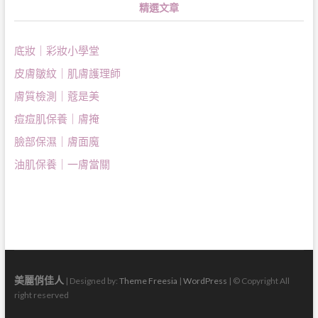
精選文章
底妝｜彩妝小學堂
皮膚皺紋｜肌膚護理師
膚質檢測｜蔻是美
痘痘肌保養｜膚掩
臉部保濕｜膚面魔
油肌保養｜一膚當關
美麗俏佳人
| Designed by:
Theme Freesia
|
WordPress
| © Copyright All
right reserved