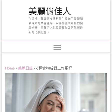
Skip
美麗俏佳人
to
content
在這裡，有專業皮膚科醫生曝光了最新和
最偉大的美容產品，以保持從頭到腳的健
康光澤，還有名人化妝師教你如何掌握最
新的化妝造型。
Home
»
美麗日誌
»
6種食物成對工作更好