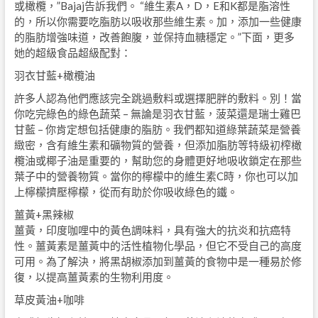
或橄欖，”Bajaj告訴我們。 “維生素A，D，E和K都是脂溶性
的，所以你需要吃脂肪以吸收那些維生素。加，添加一些健康
的脂肪增強味道，改善飽腹，並保持血糖穩定。”下面，更多
她的超級食品超級配對：
羽衣甘藍+橄欖油
許多人認為他們應該完全跳過敷料或選擇肥胖的敷料。別！當
你吃完綠色的綠色蔬菜 – 無論是羽衣甘藍，菠菜還是瑞士雞巴
甘藍 – 你肯定想包括健康的脂肪。我們都知道綠葉蔬菜是營養
緻密，含有維生素和礦物質的營養，但添加脂肪等特級初榨橄
欖油或椰子油是重要的，幫助您的身體更好地吸收鎖定在那些
葉子中的營養物質。當你的檸檬中的維生素C時，你也可以加
上檸檬擠壓檸檬，從而有助於你吸收綠色的鐵。
薑黃+黑辣椒
薑黃，印度咖哩中的黃色調味料，具有強大的抗炎和抗癌特
性。薑黃素是薑黃中的活性植物化學品，但它不受自己的高度
可用。為了解決，將黑胡椒添加到薑黃的食物中是一種易於修
復，以提高薑黃素的生物利用度。
草皮黃油+咖啡