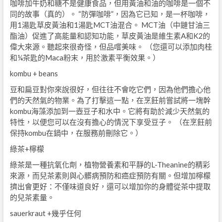
咖啡加牛奶和糖不是健康食品，但用黃油和油的咖啡是一個不
同的故事（真的）。 “防彈咖啡”，因為它已知，是一杯咖啡，
用1湯匙草皮黃油和1湯匙MCT油混合。 MCT油（中鏈甘油三
酯油）促進了高能量和認知功能，草皮黃油是維生素A和K2的
偉大來源。聽起來很奇怪，但品嚐美味。 （您還可以添加肉桂
和¼茶匙的Maca粉末，用於激素平衡效果。）
kombu + beans
豆和扁豆對你來說很好，但往往不會吃它們，因為他們擔心他
們的天然氣的物業。為了打擊這一點，在烹飪前嘗試將一塊幹
kombu海藻添加到一壺豆子和水中。它將有助於減少天然氣的
特性，以便您可以在沒有擔心的情況下享受豆子。 （在烹飪前
保持kombu在鍋中，在服務前刪除它。）
綠茶+檸檬
綠茶是一種抗氧化劑，植物營養素和平靜的L-Theanine的精彩
來源，而兒茶素則與心髒病預防和癌症預防有關。但增加檸檬
擠出會更好：不僅味道良好，還可以增加你的身體從茶中提取
的兒茶素量。
sauerkraut +幾乎任何