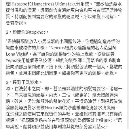
理Histappe和Humectress Ultimate水分系統。 “無矽油洗髮水
提供溫和的清潔，調節劑含有濃縮蛋白質和蛋白質護理活性物
質，特別配製到需要它的頭髮的靶區域，所以頭髮不稱解，”
曼奇斯說。
2。鬆開你的topknot。
“盡快將頭髮放入小馬或緊的小圓麵包時，你通過創造奇怪的
彎曲來破壞你的井噴，”Nexxus紐約沙龍護理的名人造型師
Lona Vigi說。為了讓你的頭髮從你的臉上脫離，從詹妮弗
Yepez使用這個專業伎倆，紐約的髮型師：用緊毛的槳毛刷直
接向頭部直接到頭頂。接下來，將頭髮包裝成一個大，鬆散的
麵包，並用兩個鮑比銷固定。如果你有更厚的頭髮，她說。
3。達到干洗髮水。
嗯，在洗髮水之間，即。甚至是非油性的頭髮需要它。考慮一
下：尚未被洗的頭髮，兩天，三個（或更多）幾天接觸過污
垢，碎片，污染和額外的發射花粉，平滑奶油等。到達輕質氣
溶膠乾燥洗髮水喜歡Nexxus紐約沙龍護理乾洗發水清爽霧。
在洗滌之間使用它來保留你的井噴，並確保將其瞄準只有你的
根源。 “把頭顛倒過來並在整個頭髮的整個頭髮上噴灑它，”馬
庫斯說。翻轉頭部並使用槳刷將其從根部分發到結束。