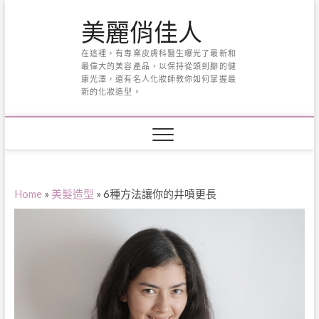
Skip
美麗俏佳人
to
content
在這裡，有專業皮膚科醫生曝光了最新和
最偉大的美容產品，以保持從頭到腳的健
康光澤，還有名人化妝師教你如何掌握最
新的化妝造型。
Home
»
美髮造型
»
6種方法讓你的井噴更長