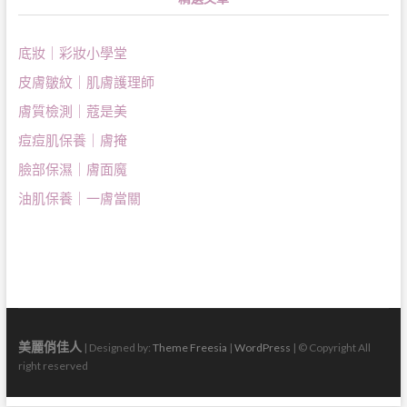
底妝｜彩妝小學堂
皮膚皺紋｜肌膚護理師
膚質檢測｜蔻是美
痘痘肌保養｜膚掩
臉部保濕｜膚面魔
油肌保養｜一膚當關
美麗俏佳人
| Designed by:
Theme Freesia
|
WordPress
| © Copyright All
right reserved