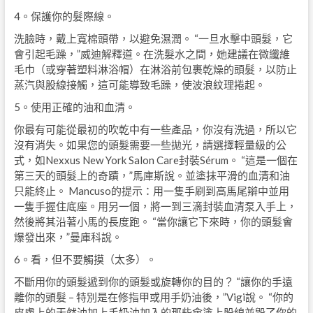
4。保護你的髮際線。
洗臉時，戴上寬棉頭帶，以避免濕潤。 “一旦水擊中頭髮，它
會引起毛躁，”威迪解釋道。在洗髮水之間，她建議在微纖維
毛巾（或穿著塑料淋浴帽）在淋浴前包裹乾燥的頭髮，以防止
蒸汽與股線接觸，這可能導致毛躁，使波浪紋理捲起。
5。使用正確的油和血清。
你最有可能從最初的吹乾中有一些產品，你沒有洗過，所以它
沒有消失。如果您的頭髮需要一些拋光，請選擇輕量級的公
式，如Nexxus New York Salon Care封裝Sérum。 “這是一個在
第三天的頭髮上的奇蹟，”馬庫斯說。並塗抹平滑的血清和油
只能終止。 Mancuso的提示：用一隻手刷到高馬尾辮中並用
一隻手握住底座。用另一個，將一到三滴封裝血清泵入手上，
然後將其沿著小馬的長度跑。 “當你讓它下來時，你的頭髮會
爆發出來，”曼庫科說。
6。看，但不要觸摸（太多）。
不斷用你的頭髮遞到你的頭髮或旋轉你的目的？ “讓你的手遠
離你的頭髮 – 特別是在修指甲或用手奶油後，”Vigi說。 “你的
皮膚上的天然油加上手奶油加入的那些會塗上股線並毀了你的