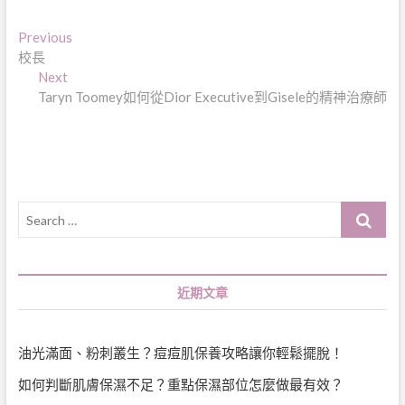
文
Previous
Previous
post:
校長
章
Next
Next
導
post:
Taryn Toomey如何從Dior Executive到Gisele的精神治療師
覽
Search
…
近期文章
油光滿面、粉刺叢生？痘痘肌保養攻略讓你輕鬆擺脫！
如何判斷肌膚保濕不足？重點保濕部位怎麼做最有效？