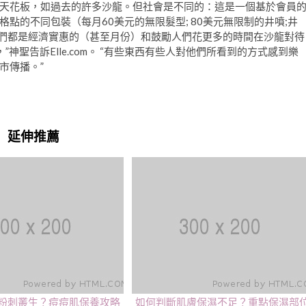
天花板，如過去的許多沙龍。但社會是不同的：這是一個基於會員
點的不同包裝（每月60美元的無限髮型; 80美元無限制的井噴;井
它們都是經濟實惠的（甚至月份）和鼓勵人們花更多的時間在沙龍對待
神聖告訴Elle.com。 “有些東西有些人對他們所看到的方式感到樂
市傳播。”
延伸推薦
粉刺叢生？痘痘肌保養攻略
如何判斷肌膚保濕不足？重點保濕部