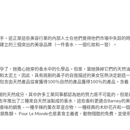
手。這正是這些美容行業的內部人士在他們覺得他們市場中失踪的
建立的三個突出的美容品牌（一件香水，一個化妝和一發）。
孕了，她擔心她穿的香水中的化學品。但是，當她換掉它們的天然
和太泥土。因此，具有挑剔的鼻子的自我描述的美女狂熱決定創造
含由天然產品協會獲得100％自然的產品獲得100％的產品。含義
有關的天然成分，其中許多工業同事都認為她的努力是不可能的。但是
去年推出了三種來自天然油製成的香水，這些香料更適合Barney的美
香味的銷售 – 一種辛辣的薰衣草混合物，一種經典的木紗花卉和一個
售額。 Pour Le Monde也是素食主義者，動物殘酷的免費，並使