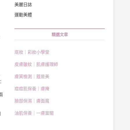
美麗日誌
運動美體
精選文章
時
底妝｜彩妝小學堂
皮膚皺紋｜肌膚護理師
油
一
膚質檢測｜蔻是美
：
痘痘肌保養｜膚掩
兩
臉部保濕｜膚面魔
油肌保養｜一膚當關
用