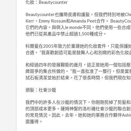
化妝：Beautycounter
Beautycounter也攜帶皮膚和護髮，但我們特別地被Chris
Kerr，Emmy Rossum和Amanda Peet合作。 
它們的內容。與倒入le monde不同，他們使用一
他們已從其產品中禁止超過1,500種成分。
科爾曼在2005年致力於重建她的化妝套件，只能保
合適。 “我喜歡創造可能是鼓舞人心和別緻的彩色化妝品，
和經過四年的發展艱鉅的歲月，這正是她用一個包括壓
牌競爭的集合所做的。 “我一直批准了一整行，但是當
拭石板清潔並始於結束。花了很長時間，但我們現在知
頭髮：社會沙龍
我們中的許多人在沙龍的情況下，你剛剛剪掉了剪髮和
的頂部成本更多。薩姆神聖的洛杉磯社會沙龍的聯合創
的常見情況。因此，去年，她和她的業務合作夥伴Ashle
面獲得。