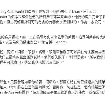
ty Coleman所創造的化妝系列，他們與Heidi Klum，Miranda
BeautyCounter的使命是確保他們的所有產品都是安全的，他們的客戶完全了
些合成物，但它們都是針對可能有害的有毒化學品測試的。作為一家公司，
護她的客戶福祉，誰一直在倡導有史以來乾淨的美麗，這是與美容的完
以及為你的健康安全，”她告訴Elle.com。
粉，腮紅，銅板，眼影，嘴唇，眼鉛筆和刷子可以與任何主要美容
我們去最終的重金屬測試時，他們都失敗了，”科爾曼說。 “所以我們
道有可能實現，這是我令人難以置信的。”
彩色，只要發現如果你想要一個爆炸，那麼它將在你已經過高的賬
始人（今年將在全國范圍內擴大）看到這一切往往是一個高端髮型
y de Azevedo闡述了使沙龍經歷豪華且經濟實惠的使命，並在常規