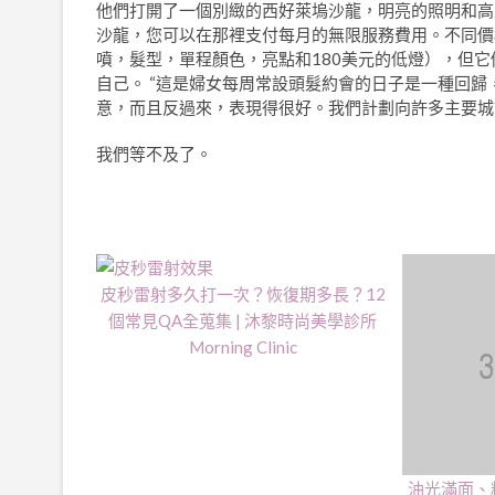
他們打開了一個別緻的西好萊塢沙龍，明亮的照明和高
沙龍，您可以在那裡支付每月的無限服務費用。不同價格
噴，髮型，單程顏色，亮點和180美元的低燈），但
自己。 “這是婦女每周常設頭髮約會的日子是一種回歸，”
意，而且反過來，表現得很好。我們計劃向許多主要城
我們等不及了。
皮秒雷射多久打一次？恢復期多長？12
個常見QA全蒐集 | 沐黎時尚美學診所
Morning Clinic
AD | 字耕者
油光滿面、