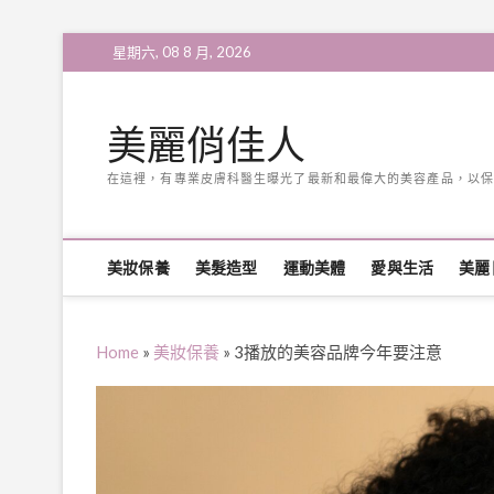
Skip
星期六, 08 8 月, 2026
to
content
美麗俏佳人
在這裡，有專業皮膚科醫生曝光了最新和最偉大的美容產品，以保
美妝保養
美髮造型
運動美體
愛與生活
美麗
Home
»
美妝保養
»
3播放的美容品牌今年要注意