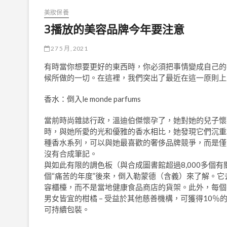
美妝保養
3播放的美容品牌今年要注意
27 5 月, 2021
有時當你想要更好的東西時，你必須把事情變成自己的
候所做的一切。在這裡，我們突出了最近在這一原則上
香水：倒入le monde parfums
當前時尚雜誌行政，溫迪伯傑懷孕了，她對她的兒子懷
時，與她所愛的光和優雅的香水相比，她發現它們沉重
種香水系列，可以與她最喜歡的奢侈品牌競爭，而是僅包
沒有合成筆記。
與如此有限的調色板（與合成圖書館超過8,000多個
個“痛苦的年度”後來，倒入勒蒙德（含義）來了解。它
容櫃檯，而不是當地健康食品商店的貨架。此外，每個
男女皆宜的柑橘 – 受益於其他慈善機構，可獲得10％的銷
可持續包裝。