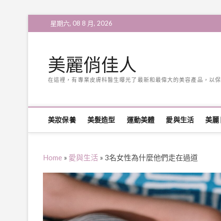
Skip
星期六, 08 8 月, 2026
to
content
美麗俏佳人
在這裡，有專業皮膚科醫生曝光了最新和最偉大的美容產品，以保
美妝保養
美髮造型
運動美體
愛與生活
美麗
Home
»
愛與生活
»
3名女性為什麼他們走在過道