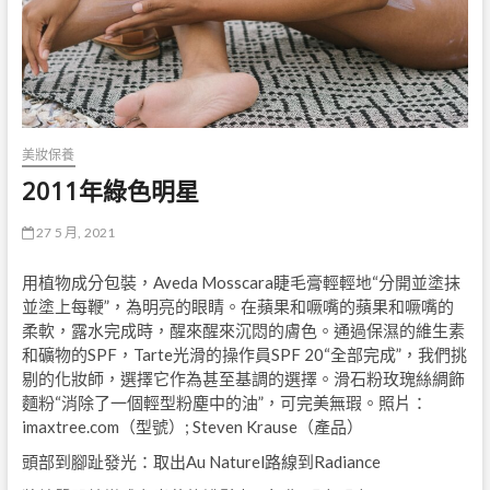
美妝保養
2011年綠色明星
27 5 月, 2021
用植物成分包裝，Aveda Mosscara睫毛膏輕輕地“分開並塗抹
並塗上每鞭”，為明亮的眼睛。在蘋果和噘嘴的蘋果和噘嘴的
柔軟，露水完成時，醒來醒來沉悶的膚色。通過保濕的維生素
和礦物的SPF，Tarte光滑的操作員SPF 20“全部完成”，我們挑
剔的化妝師，選擇它作為甚至基調的選擇。滑石粉玫瑰絲綢飾
麵粉“消除了一個輕型粉塵中的油”，可完美無瑕。照片：
imaxtree.com（型號）; Steven Krause（產品）
頭部到腳趾發光：取出Au Naturel路線到Radiance