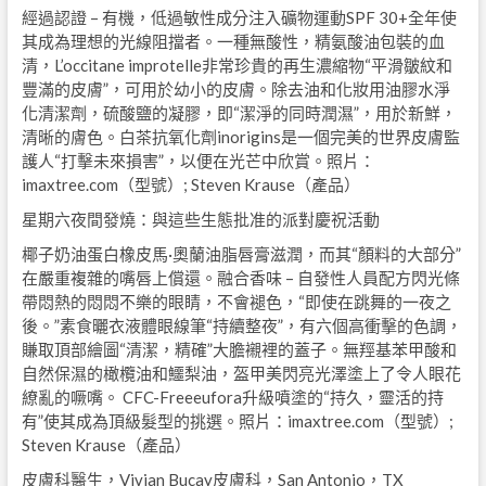
經過認證 – 有機，低過敏性成分注入礦物運動SPF 30+全年使
其成為理想的光線阻擋者。一種無酸性，精氨酸油包裝的血
清，L’occitane improtelle非常珍貴的再生濃縮物“平滑皺紋和
豐滿的皮膚”，可用於幼小的皮膚。除去油和化妝用油膠水淨
化清潔劑，硫酸鹽的凝膠，即“潔淨的同時潤濕”，用於新鮮，
清晰的膚色。白茶抗氧化劑inorigins是一個完美的世界皮膚監
護人“打擊未來損害”，以便在光芒中欣賞。照片：
imaxtree.com（型號）; Steven Krause（產品）
星期六夜間發燒：與這些生態批准的派對慶祝活動
椰子奶油蛋白橡皮馬·奧蘭油脂唇膏滋潤，而其“顏料的大部分”
在嚴重複雜的嘴唇上償還。融合香味 – 自發性人員配方閃光條
帶悶熱的悶悶不樂的眼睛，不會褪色，“即使在跳舞的一夜之
後。”素食曬衣液體眼線筆“持續整夜”，有六個高衝擊的色調，
賺取頂部繪圖“清潔，精確”大膽襯裡的蓋子。無羥基苯甲酸和
自然保濕的橄欖油和鱷梨油，盔甲美閃亮光澤塗上了令人眼花
繚亂的噘嘴。 CFC-Freeeufora升級噴塗的“持久，靈活的持
有”使其成為頂級髮型的挑選。照片：imaxtree.com（型號）;
Steven Krause（產品）
皮膚科醫生，Vivian Bucay皮膚科，San Antonio，TX