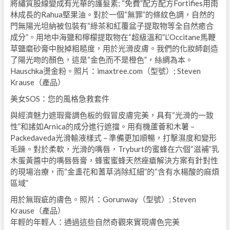
將繡質股線變成有光華的護髮素; “免費”配方配方Fortifies用雨
林成長的Rahua堅果油。對於一個“無罪”的條紋色調，自然的
門無陽光坦納被包裝有“綠茶和紅覆盆子提取物等全自然癒合
成分”。用地中海鹽和檸檬提取物在“超級溫和”L’Occitane馬鞭
草鹽磨砂膏中脫掉粗糙度，用於光滑皮膚。我們的化妝師創造
了陽光吻的顏色，這是“金色而不是橙色”，絲綢為本。
Hauschka燙金粉。照片：imaxtree.com（型號）; Steven
Krause（產品）
美女SOS：您的風格急救套件
與經濟魅力遮瑕膏調色板的假冒皮膚完美，具有“光滑的一致
性”和諸如Arnica的成分進行遮擋。用有機蘆薈和木薯 –
Packedaveda光滑輸液樣式 – 準備更加順暢，打擊濕度和變形
毛躁。對於柔軟，光滑的嘴唇，Tryburt的蜜蜂在六個“滋補”乳
木蛋黃醬中的嘴唇唇膏，蜂蜜蜜蜂天然痤瘡解決方案有針對性
的現場治療，而“金盞花和蓍草消除紅細”的“含有水楊酸的麻煩
區域”
用於無瑕疵的膚色。照片：Gorunway（型號）; Steven
Krause（產品）
年輕的年輕人：通過這些自然奇觀來實現膚色完美