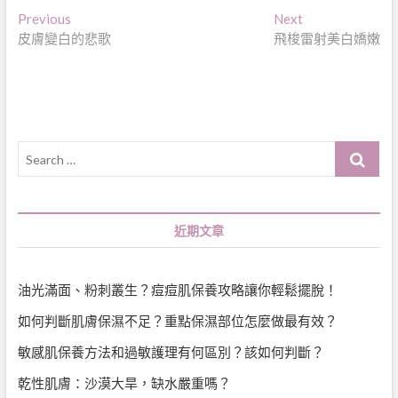
文
Previous
Next
Previous
Next
post:
post:
皮膚變白的悲歌
飛梭雷射美白嬌嫩
章
導
覽
Search
…
近期文章
油光滿面、粉刺叢生？痘痘肌保養攻略讓你輕鬆擺脫！
如何判斷肌膚保濕不足？重點保濕部位怎麼做最有效？
敏感肌保養方法和過敏護理有何區別？該如何判斷？
乾性肌膚：沙漠大旱，缺水嚴重嗎？