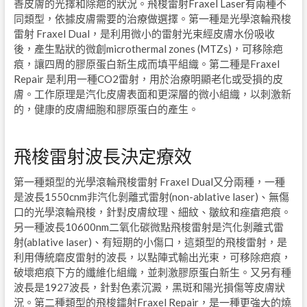
善皮膚的光擇和除疤的狀況。飛梭雷射
Fraxel Laser
有兩種不
同類型，依據皮膚需要的治療做選擇。第一種是光學滾輪飛梭
雷射
Fraxel Dual
，是利用微小的雷射光束經皮膚水份吸收
後，產生點狀的微創
microthermal zones (MTZs)
，可移除疤
痕，讓四周的膠原蛋白新生成而填平組織。第二種是
Fraxel
Repair
是利用一種
CO
2
雷射，用於治療明顯老化或受損的皮
膚。工作原理是汽化皮膚表面和更深層的微小組織，以刺激新
的，健康的皮膚細胞和膠原蛋白的產生。
飛梭雷射波長決定療效
第一種類型的光學滾輪飛梭雷射
Fraxel Dual
又分兩種，一種
是波長
1550cnm
非汽化剝離式雷射
(non-ablative laser)
、無傷
口的光學滾輪飛梭，針對皮膚紋理、細紋、皺紋和痤瘡疤痕。
另一種波長
10600nm
二氧化碳微點飛梭雷射是汽化剝離式雷
射
(ablative laser)
、有短期的小傷口，這類型的飛梭雷射，是
利用傳統磨皮雷射的波長，以點陣式輸出光束，可移除疤痕，
破壞疤痕下方的纖維化組織，並刺激膠原蛋白新生。又另有種
波長是
1927
波長，針對色素沉澱，黑斑和陽光損傷等皮膚狀
況。第二種類型的飛梭鐳射
Fraxel Repair
，是一種更強大的燒