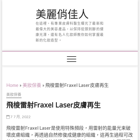
Skip
美麗俏佳人
to
content
在這裡，有專業皮膚科醫生曝光了最新和
最偉大的美容產品，以保持從頭到腳的健
康光澤，還有名人化妝師教你如何掌握最
新的化妝造型。
Home
»
美妝保養
»
飛梭雷射Fraxel Laser皮膚再生
美妝保養
飛梭雷射Fraxel Laser皮膚再生
7 7 月, 2022
飛梭雷射
Fraxel Laser
是使用特殊頻段，用雷射的能量光束破
壞皮膚組織，再透過自然修復成健康的組織，這再生過程可改