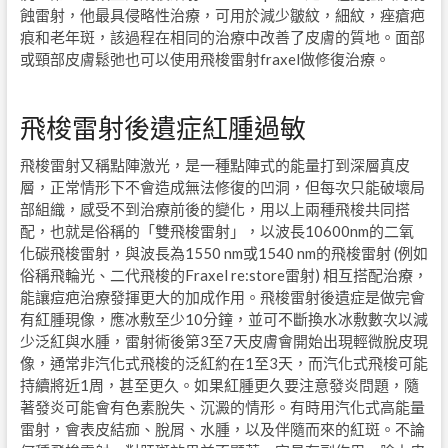
蝕雷射，他最具侵略性治療，可用於減少皺紋，細紋，痤瘡疤
痕和老年斑，該過程在相同的治療中改善了皮膚的質地。面部
或頸部皮膚鬆弛也可以使用飛梭雷射
fraxel
做修復治療。
飛梭雷射後遺症紅腫過敏
飛梭雷射又稱點陣激光，是一種點陣式的能量打到深層真皮
層，正常情形下不會造成無法修復的凹洞，但每次只能破壞局
部組織，感受不到治療前後的變化，用以上兩種飛梭共同搭
配，也就是俗稱的「雙飛梭雷射」，以波長
10600nm
的二氧
化碳飛梭雷射，與波長為
1550 nm
或
1540 nm
的飛梭雷射
(
例如
俗稱飛輪光、二代飛梭的
Fraxel re:store
雷射
)
相互搭配治療，
能讓痘疤治療發揮更大的加成作用。飛梭雷射後遺症是做完會
有紅腫現像，應冰敷至少
10
分鐘，並可不斷換水冰敷數次以減
少泛紅與水腫，雷射術後第
3
至
7
天皮膚會開始出現輕微脫皮現
像，通常非汽化式飛梭的泛紅約在
1
至
3
天，而汽化式飛梭可能
持續將近
1
周，甚至更久。如果紅腫更久要注意發炎問題，隨
著發炎可能會有色素脫失、沉澱的情形。有時用汽化式高能量
雷射，會表皮結痂、脫屑、水腫，以及伴隨而來的紅斑。不論