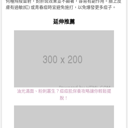
何種飛梭雷射，對肝斑效果並不顯著，容易有副作用。臉上皮
膚有過敏
(
紅
)
或青春痘時宜避免施打，以免爆發更多痘子。
延伸推薦
油光滿面、粉刺叢生？痘痘肌保養攻略讓你輕鬆擺
脫！