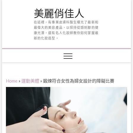
Skip
美麗俏佳人
to
content
在這裡，有專業皮膚科醫生曝光了最新和
最偉大的美容產品，以保持從頭到腳的健
康光澤，還有名人化妝師教你如何掌握最
新的化妝造型。
Home
»
運動美體
»
鍛煉符合女性為婦女設計的障礙比賽