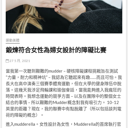
運動美體
鍛煉符合女性為婦女設計的障礙比賽
27 5 月, 2021
當我第一次聽到艱難的mudder – 硬核障礙課程挑戰旨在測試
“力量，耐力和精神坑” – 我認為它聽起來有趣……而且可怕。我
長大在高中演奏三個賽季體育運動，但在大學的健身隊伍中脫
落。這幾天我涉足飛輪課和瑜伽會話，當我能夠進入我瘋狂的
時間表時。我想念運動的競爭方面 – 以及在團隊中的整個女士
結合的事情 – 所以艱難的Mudder概念對我有吸引力。 10-12
英里的距離？現在，我的聯賽中有點脫離了（所以包括談判電
荷的障礙的概念）。
進入mudderella。女性設計為女性，Mudderella的首席執行官