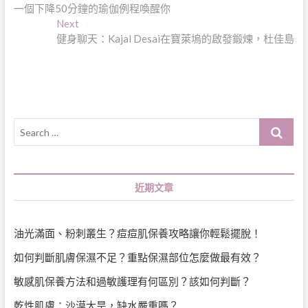
post:
一個下降50分鐘的瑜伽例程喚醒你
章
Next
Next
導
post:
健身聊天：Kajal Desai在寶萊塢的啟發鍛煉，杜佳島
覽
Search
…
近期文章
油光滿面、粉刺叢生？痘痘肌保養攻略讓你輕鬆擺脫！
如何判斷肌膚保濕不足？重點保濕部位怎麼做最有效？
敏感肌保養方法和過敏護理有何區別？該如何判斷？
乾性肌膚：沙漠大旱，缺水嚴重嗎？