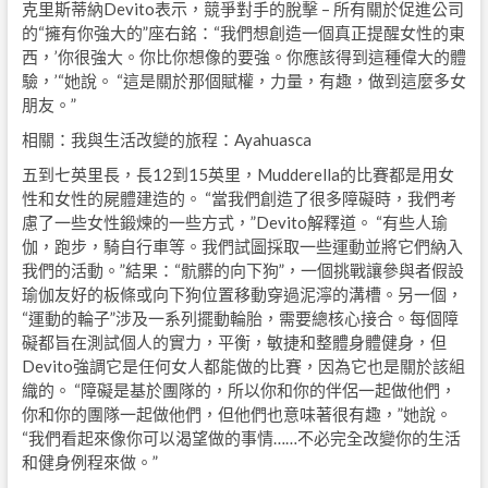
克里斯蒂納Devito表示，競爭對手的脫擊 – 所有關於促進公司
的“擁有你強大的”座右銘：“我們想創造一個真正提醒女性的東
西，’你很強大。你比你想像的要強。你應該得到這種偉大的體
驗，’“她說。 “這是關於那個賦權，力量，有趣，做到這麼多女
朋友。”
相關：我與生活改變的旅程：Ayahuasca
五到七英里長，長12到15英里，Mudderella的比賽都是用女
性和女性的屍體建造的。 “當我們創造了很多障礙時，我們考
慮了一些女性鍛煉的一些方式，”Devito解釋道。 “有些人瑜
伽，跑步，騎自行車等。我們試圖採取一些運動並將它們納入
我們的活動。”結果：“骯髒的向下狗”，一個挑戰讓參與者假設
瑜伽友好的板條或向下狗位置移動穿過泥濘的溝槽。另一個，
“運動的輪子”涉及一系列擺動輪胎，需要總核心接合。每個障
礙都旨在測試個人的實力，平衡，敏捷和整體身體健身，但
Devito強調它是任何女人都能做的比賽，因為它也是關於該組
織的。 “障礙是基於團隊的，所以你和你的伴侶一起做他們，
你和你的團隊一起做他們，但他們也意味著很有趣，”她說。
“我們看起來像你可以渴望做的事情……不必完全改變你的生活
和健身例程來做。”