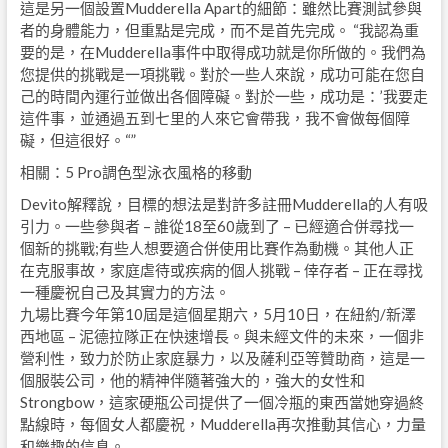
這是另一個設置Mudderella Apart的細節：雖然比賽測試參與
者的身體能力，但重點是完成，而不是首先完成。 “我認為重
要的是，在Mudderella事件中取得成功就是你所做的。我們為
您提供的挑戰是一項挑戰。對於一些人來說，成功可能在您自
己的時間內運行並做出各個障礙。對於一些，成功是：’我要走
這件事，並通過五到七里的人來它會帶我，我不會做每個障
礙，但這很好。“”
相關：5 Pro調色型泳衣風格的移動
Devito解釋說，目標的想法是對許多註冊Mudderella的人有吸
引力。一些參與者 – 誰從18至60歲到了 – 已經適合併尋找一
個新的挑戰;有些人想要適合併使用比賽作為動機。其他人正
在克服事故，家庭虐待或疾病的個人挑戰 – 倖存者 – 正在尋找
一種慶祝自己及其實力的方法。
九場比賽今年第10屆是這個星期六，5月10日，在紐約/新澤
西地區 – 泥德拉隊正在快速增長。與未經文件的未來，一個非
營利性，致力於防止家庭暴力，以及薩利亞等贊助商，這是一
個服裝公司，他的精神伴隨著強大的，強大的女性和
Strongbow，這家硬瓶公司提供了一個冷瓶的東西當她穿過終
點線時，每個女人都慶祝，Mudderella再次推動其信心，力量
和樂趣的信息。