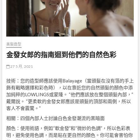
美髮造型
金發女郎的指南迴到他們的自然色彩
27 5 月, 2021
技術：您的造型師應該使用Balayage（當頭髮在沒有箔的手上
飾有戰略選擇和彩色時），以在靠近您的自然頭髮的顏色中添
加純粹的LOWLINGS或蒙隆。 “他們應該放在整個頭髮內部，”
戴爾說。 “更柔軟的金發女郎應該是頭髮的頂部和兩側，所以
客人不會震驚。”
相關：四個內部人士討論白色金發潮流的黑暗面
顏色：使用術語，例如“軟金發”和“微妙的色調”，所以色彩表
明，避免使用色調，而是粘在更自然的顏色。你可能會害怕你