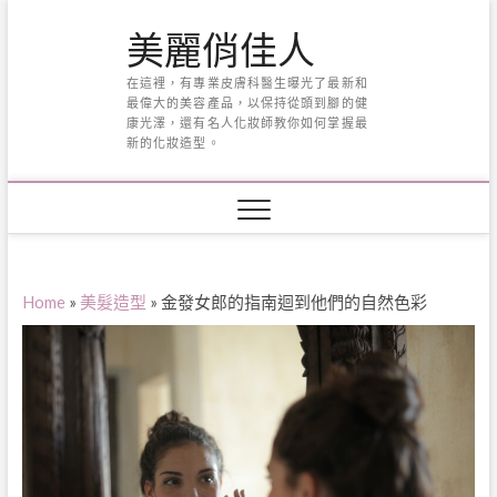
Skip
美麗俏佳人
to
content
在這裡，有專業皮膚科醫生曝光了最新和
最偉大的美容產品，以保持從頭到腳的健
康光澤，還有名人化妝師教你如何掌握最
新的化妝造型。
Home
»
美髮造型
»
金發女郎的指南迴到他們的自然色彩