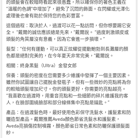
的頭髮會在較暗時看起來很愚蠢，所以確保你的著色主義在
“溫暖的色調”中增加了，避免了沉悶的飾面。在閃耀或光澤化
處理後也會有助於保持您的色彩豐富。
這個過程：取決於人，過渡可以花一點訪問，但你想要踢它安
全。 “戴爾的誠信應該總是先來，”戴爾說。 “過度刺激頭皮或
頭髮的角質層沒有意義，因為它會進一步損壞。”
髮型：“任何有運動，可以真正炫耀從擺動鮑勃到長灘層的顏
色都是絕對完美的，在今年夏天非常完美，”戴爾說。
相關：終身黑髮（Ultra）金發女郎
保養：頭髮的密度在您需要多少維護中發揮了一個主要因素。
雖然你試圖讓自己擺脫金發瓶子，但有一些微妙的亮點將為你
的較暗頭髮增加尺寸。你的頭髮更好，你需要的亮點越亮。
“我喜歡在過渡時，用重音亮點和一些細節的碎片維護我的客
人，在臉部圍繞臉部和部分線條集中亮點是鑰匙。”
產品：在過渡髮色時，最好使用色彩保守洗髮水，護髮素和防
曬造型產品。戴爾推薦Aveda顏色節省洗髮水和護髮素，
Aveda亮損傷控制噴霧，顏色節省日常色素和防曬保護頭髮面
紗。