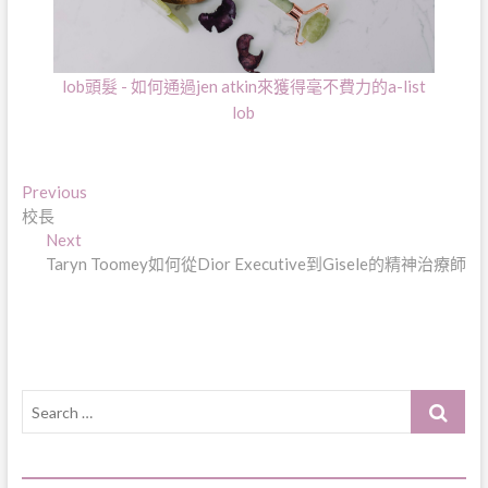
lob頭髮 - 如何通過jen atkin來獲得毫不費力的a-list
lob
文
Previous
Previous
post:
校長
章
Next
Next
導
post:
Taryn Toomey如何從Dior Executive到Gisele的精神治療師
覽
Search
…