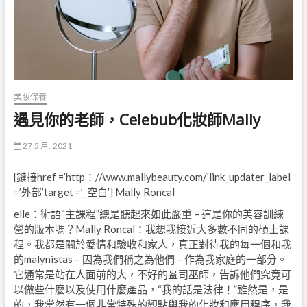
美妝保養
遇見你的老師，Celebub化妝師Mally
27 5 月, 2021
[鏈接href =’http：//www.mallybeauty.com/’link_updater_label
=’外部’target =’_空白’] Mally Roncal
elle：術語“主課程”總是聽起來如此嚴重 – 這是你的美容訓練
營的版本嗎？Mally Roncal：我想我接近大多數不同的碩士課
程。我都是關於愛情和驗收和家人，真正對待我的每一個和我
的malynistas – 因為我們稱之為他們 – 作為我家庭的一部分。
它通常是站在人面前的大，不好的盎司巫師，告訴他們究竟可
以做些什麼以及使用什麼產品，“我的話是法律！”雖然是，是
的，我當然有一個非常特殊的觀點與我的化妝和應用程序，我