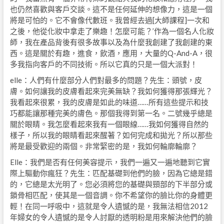
也仍然喜歡與客戶交談。這不是任何延伸的想像力，這是一個
將是可怕的。它不會像代數班。我曾經去過[大師課程]一次和
之後，他從化妝中拿走了樂趣！怎麼可能？’作為一個名人化妝
師，我在產品背後有很多故事以及為什麼我創建了我創建的東
西。這是關於有趣，進食，飲酒，應用，大量的Q-And-A，很
多我指向客戶的不同技術。所以它真的只是一個大派對！
elle：人們有什麼部分人們對最多的問題？先生：頭號，皮
膚。如何讓我的皮膚看起來完美無缺？我如何獲得那張輝光？
我看起來很累，我的皮膚是如此的味道……所有這些提示和技
巧都能讓那種完美的膚色。那個我得到第一名。二號幾乎總是
關於眼睛。我怎麼看起來我有一個眼線……我如何獲得自然的
樣子，所以我的眼睛看起來醒著？如何完成和拋光？所以那些
將是最受歡迎的兩個。非常緊密的是，我如何輪廓輪廓？
Elle：我們是否有任何美容提示，我們一遍又一遍地聽到它實
際上驅動你瘋狂？先生：匹配基礎到他們的臉，因為它總是錯
的，它總是太光明了。您必須將您的基礎與頸部的下半部分或
鎖骨相匹配，使其是一個音調。你不希望你的臉比你的身體更
輕！在同一呼吸中，這就是令人遺憾的是，我無法相信2012
年婦女的令人遺憾的是令人討厭的透明粉是用來解決他們的臉