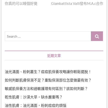
post:
post:
你真的可以睡個好覺
Giambattista Valli發布M.A.c合作
章
導
覽
Search
…
近期文章
油光滿面、粉刺叢生？痘痘肌保養攻略讓你輕鬆擺脫！
如何判斷肌膚保濕不足？重點保濕部位怎麼做最有效？
敏感肌保養方法和過敏護理有何區別？該如何判斷？
乾性肌膚：沙漠大旱，缺水嚴重嗎？
油性肌膚：油光滿面，粉刺痘痘的煩惱