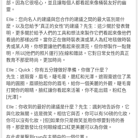
部。因為它很噁心，並且讓每個人都看起來像桶裝友好的幽
靈。
Elle：您向名人的建議與您合作的建議之間的最大區別是什
麼，以及您給予“真正的女性”的建議？先生：這少關於發表聲
明，更多關於給予人們的工具和想法來製作它們看起來像他們
看過的那樣凶悍。當你正在做時裝表演或某人為紅地毯做時裝
秀或某人時，你想要讓他們看起來很漂亮，但你想製作一點聲
明，所以[他們的照片運行]在線和雜誌。它對日常女性的真正
教育不那麼時尚，更加時尚。
Elle：Quick：你有五分鐘做好準備，你做了什麼？
先生：遮瑕膏，眉毛，睫毛膏，腮紅和光澤。遮瑕膏遮住了黑
暗的圓圈，眉頭抬起你的眉毛，給你一個美麗的外觀，睫毛膏
打開你的眼睛，臉紅讓你看起來活著，你不能出錯，粉紅色
[光澤]。
Elle：你收到的最好的建議是什麼？先生：諷刺地告訴你，它
與化妝無關。這是微笑。相信它與否，你可以有50磅的化妝，
你可以沒有化妝，[但]如果你只是微笑並用你想要對待的善
待，那麼散發比任何眼線或口紅更美麗可以為你做。
在此處單擊到rsvp在主類中的一個位置。