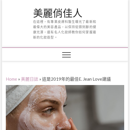
Skip
美麗俏佳人
to
content
在這裡，有專業皮膚科醫生曝光了最新和
最偉大的美容產品，以保持從頭到腳的健
康光澤，還有名人化妝師教你如何掌握最
新的化妝造型。
Home
»
美麗日誌
»
這是2019年的最佳E. Jean Love建議