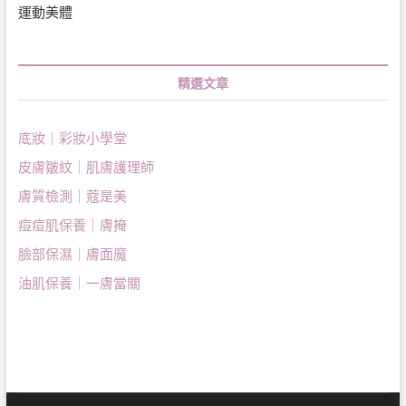
運動美體
精選文章
底妝｜彩妝小學堂
皮膚皺紋｜肌膚護理師
膚質檢測｜蔻是美
痘痘肌保養｜膚掩
臉部保濕｜膚面魔
油肌保養｜一膚當關