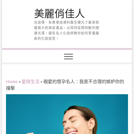
Skip
美麗俏佳人
to
content
在這裡，有專業皮膚科醫生曝光了最新和
最偉大的美容產品，以保持從頭到腳的健
康光澤，還有名人化妝師教你如何掌握最
新的化妝造型。
Home
»
愛與生活
»
親愛的懷孕名人：我是不合理的嫉妒你的
撞擊