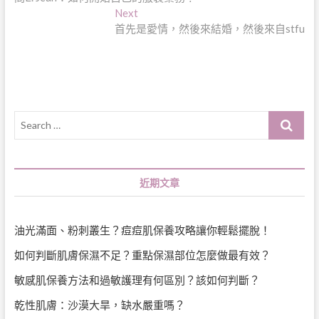
章
Next
Next
導
post:
首先是愛情，然後來結婚，然後來自stfu
覽
Search
…
近期文章
油光滿面、粉刺叢生？痘痘肌保養攻略讓你輕鬆擺脫！
如何判斷肌膚保濕不足？重點保濕部位怎麼做最有效？
敏感肌保養方法和過敏護理有何區別？該如何判斷？
乾性肌膚：沙漠大旱，缺水嚴重嗎？