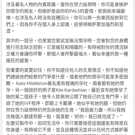
涉及著名人物的內置距離。當你在努力設想時，你可能會嫉妒
你懷孕的朋友，但嫉妒是由你的PALS的愛情，欽佩和幸福鍛
煉。在涉及名人時沒有這種回火。你可以將一些東西投射到它
們上，因為你不在個人身上認識，這使得嫉妒更加強烈和苦
澀。
其中的一部分，也是當您嘗試並無法懷孕時，您會對您的身體
進行完全缺乏控制。它是瘋狂和隔離的，有時候對你的情況缺
乏權力會讓你抨擊。那個人會抨擊最強大，看似幸運的是一種
瘋狂的感覺。
但重要的是要記住，你不知道任何人的生育情況，你不知道他
們通過他們經歷的鬥爭是什麼，或者他們的懷孕可能是多麼困
難。 Kate Middleton著名患有極端的孕吐，兩者都有她的懷
孕。另一個很好的例子是Kim Kardashian，最近宣布她懷孕了
她的第二個孩子。她令人欽佩地公開了她自己的生育鬥爭，記
錄了她的IVF程序，即跟上卡戴珊。她似乎有她的腳，但她仍
然在努力設想時仍然告訴她的生育，“我筋疲力盡，所以我相
信每個人都達到那一點。我喜歡，’好的，我已經完成了。’“
在嬰兒製作中，如同生活中，你只需要接受這個運氣有時是在
你身邊，有時候它不是，並且這種情況並非以任何方式嫉妒著