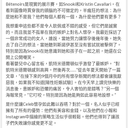
Bêtenoirs是現實的展示賽，如Snooki和Kristin Cavallari。在
看到圖像時貫穿我的頭腦的不可徵定的，半瘋狂的想法：為什
麼她和不是我？他們每個人都有一個，為什麼他們要有更多？
我想重申這些都不是令人欽佩或不錯的感受，但它們是誠實
的。而且我並不孤單在我的嫉妒上對名人懷孕。我最近採訪了
一個非常成功的女人，誰說，當她努力讓懷孕後幾年後，她失
去了自己的想法，當她聽到斯諾伊甚至沒有嘗試就被擊倒了。
特別是因為Snooki在她意識到她和孩子在一起之前，她還在公
開上公開嘲笑。
看著嬰兒中心留言板，凱特米德爾頓似乎激發了最嫉妒。 “對
凱特米德爾頓感到高興。然後再次……”從去年夏天開始了一篇
文章，“在接下來的9個月中的所有懷孕新聞的想法都會讓我厭
惡我，如果我不知道[陽性妊娠試驗] 。在今天早上讀完快樂的
消息後，患嫉妒和恐懼的痛苦，令人害怕的是錯嗎？“另一個
海報常見，“它叮咬，特別是因為她能夠如此容易地設想。”
是什麼讓Celeb懷孕如此難以吞嚥？對於一個，名人似乎已經
擁有了所有的優勢：他們有美容和金錢，以及他們在小報和
Instagram中描繪的策略生活似乎很輕鬆。他們也得到了讓孩
子們失敗讓你感覺更不足。