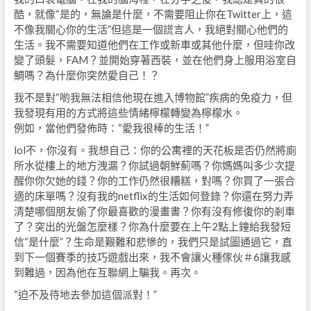
酷，就像“是的，無論是什麼，不需要阻止你在Twitter上，這
不像我關心你的生活”但這是一個謊言人，我絕對關心他們的
生活。我不需要知道他們在工作或新車或其他什麼，但哇你改
變了頭髮，FAM？並開始穿著西裝，並在他們身上服用浴室自
鯛嗎？為什麼你突然愛自己！？
我不是對“喲我無法相信他現在進入博物館”疾病的免疫力，但
我發現有用的方式將這些情緒檸檬轉變為檸檬水。
例如，當他們發佈時：“愛我很棒的生活！”
lol不，你沒有。我想自己：你的公寓裡的天花板是否仍然將廁
所水從樓上的地方洩漏？你試過朝鮮薊嗎？你媽媽叫多少次提
醒你你欠她的錢？你的工作仍然很糟糕，對嗎？你買了一張合
適的床單嗎？沒有我的netflix的生活如何登錄？你還在努力弄
清楚哪個朋友偷了你最喜歡的漫畫書？你有沒有修復你的剎車
了？突出的光盤怎麼樣？你為什麼要在上午2點上鐘給我發短
信“是什麼”？生命是艱難和悲慘的，我們只是試圖通過它，直
到下一個賽季的技巧遊戲出來，我不會讓火種傢伙＃6讓我感
到難過，因為他在互聯網上騙我。再次。
“迫不及待地去參加這個派對！”