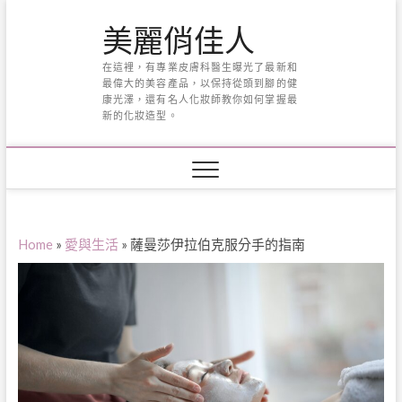
Skip
美麗俏佳人
to
content
在這裡，有專業皮膚科醫生曝光了最新和
最偉大的美容產品，以保持從頭到腳的健
康光澤，還有名人化妝師教你如何掌握最
新的化妝造型。
Home
»
愛與生活
»
薩曼莎伊拉伯克服分手的指南