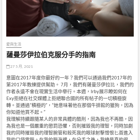
愛與生活
薩曼莎伊拉伯克服分手的指南
27 5 月, 2021
意圖在2017年度你最好的一年？我們可以通過我們2017年的
第2017年教練提供幫助。 7月，我們有薩曼莎伊拉比，我們的
作者永遠不會在現實生活中舉行。本週，Irby展示瞭如何在
Exy拒絕在社交媒體上拒絕聯合國的所有帖子的一切積極旋
轉。並通過“積極的”，“她意味著他在那個牛排館的獵狗，因為
你知道他買不起。”
我理解持續跟隨某人的非常具體的酷刑，因為我也不再酷，因
為我也是一個嚴重的懲罰恐懼，否則摧毀我的理智，同時加劇
我的同時摧毀我的理智腕管和殺死我的眼球射擊憎恨匕首進入
我的口袋電腦。在我的腦海裡，在分手之後，我總是真的很