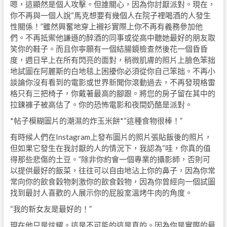
嗯，這顯然是個人攻擊。但誰關心，因為你討厭派對。現在，
你不再與一個人說“馬克想要有幾個人在院子裡喝酒的人發生
性關係！”雖然興奮地穿上襯衫實際上你不再有義務參加他
們。不再抵禦他謙遜的醉酒的同事或從高中聽她最好的朋友取
笑你的鞋子。而且你寧願有一個結腸鏡檢查然後花一個昏昏
度，週日早上在所有閃亮的面對，稍微肌膚的照片上臉色笨拙
地試圖在阿麗斯的白地毯上困擾你必須從你自己笨拙。不再小
談論你沒有看到的電影或世界新聞你滾動過去，不再發現格雷
格只有三把椅子，你戴著最高的腳跟。將您的房子留在其中的
拉鍊褲子被高估了。你的恐怖電影和夜間奶酪是派對。
*帖子模糊圖片的潮濕的炸玉米餅*“這種食物很棒！”
有時候人們在Instagram上發布圖片的照片張貼飯後的照片，
但如果它發生在我討厭的人的情況下，我認為“哇，你真的值
得那些悲傷的土豆。”除非你約會一個專業的攝影師，否則可
以提供最好的飯菜，往往可以自由地沾上你的鼻子，因為你常
常向你的飲食穀物刺激你的飲食穀物，因為你曾經向一個試圖
找到最討人喜歡的人展示你的屁股室溫烤牛肉的角度。
“我的新女友是最好的！”
現在他只是炫耀。這是不可能的這是真的。因為你是實際的最