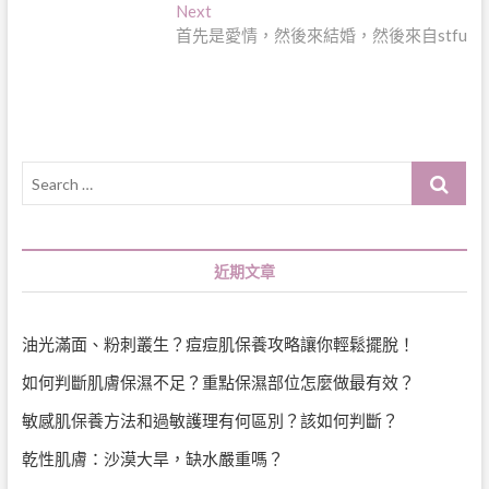
章
Next
Next
導
post:
首先是愛情，然後來結婚，然後來自stfu
覽
Search
…
近期文章
油光滿面、粉刺叢生？痘痘肌保養攻略讓你輕鬆擺脫！
如何判斷肌膚保濕不足？重點保濕部位怎麼做最有效？
敏感肌保養方法和過敏護理有何區別？該如何判斷？
乾性肌膚：沙漠大旱，缺水嚴重嗎？