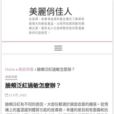
Skip
美麗俏佳人
to
content
在這裡，有專業皮膚科醫生曝光了最新和
最偉大的美容產品，以保持從頭到腳的健
康光澤，還有名人化妝師教你如何掌握最
新的化妝造型。
Home
»
美妝保養
»
臉頰泛紅過敏怎麼辦？
美妝保養
臉頰泛紅過敏怎麼辦？
11 8 月, 2022
臉頰泛紅有不同的原因，大部份都源於臉部血管的擴張。從情
緒上的羞澀感到體質引起的皮膚病，幸運的是目前有面霜和抗