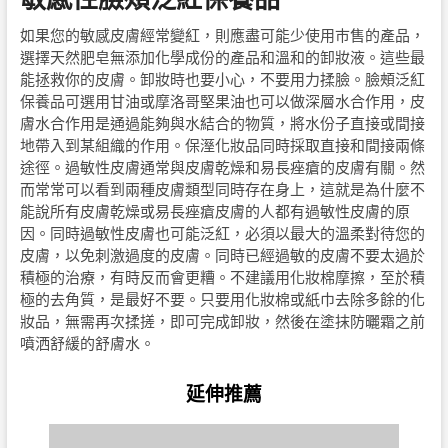
如果您的敏感皮膚經常變紅，則應盡可能少使用巿售的產品，
選擇天然肥皂無添加化學成份的產品和溫和的卸妝液。這些最
能拯救你的皮膚。卸妝時也要小心，不要用力揉臉。臉頰泛紅
保養品可選用甘油或摩洛哥堅果油也可以做深層水合作用，皮
膚水合作用是通過能夠與水結合的物質，將水份子直接或間接
地帶入到某組織的作用。保溼化妝品同時採取直接和間接兩條
途徑。過敏性皮膚通常與皮膚乾燥和易長痤瘡的皮膚有關。然
而常常可以看到兩種皮膚類型同時存在身上，這就是為什麼不
能說所有皮膚乾燥或易長痤瘡皮膚的人都有過敏性皮膚的原
因。同時過敏性皮膚也可能泛紅，必須以最大的溫柔對待您的
皮膚，以免刺激過度的皮膚。同時已經過敏的皮膚不要太過於
積極的治療，有時反而會更糟。不建議用化妝棉摩擦，至於積
極的去角質，是最好不要。只要用化妝棉或紙巾去除多餘的化
妝品，無需再次揉搓，即可完成卸妝，然後在塗抹防曬霜之前
噴洒舒緩的舒膚水。
延伸推薦