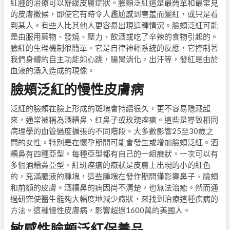
紅腫的治療可以舒緩皮膚症狀。臉頰泛紅這是最簡單和最常見
的皮膚徵候，即使它有時令人尷尬感到害羞而變紅，或只是看
到某人。有些人比其他人更容易出現這種情況。臉頰泛紅可能
是由服用藥物、發燒、壓力、飲酒或吃了辛辣的食物引起的。
臉紅的生理機制很簡單。它是自律神經系統的反應，它控制著
我們身體的自主功能如心跳，腸胃消化，出汗等，發紅是由於
血液的湧入造成的現像。
臉頰泛紅的慢性皮膚病
泛紅的臉頰在臉上形成的斑塊會持續很久，更不容易隱藏起
來，通常被稱為酒糟鼻、红鼻子或玫瑰痤瘡。這些是導致相同
病理學的血管過度擴張的不同階段。大多數影響25至30歲之
間的女性。特別是在懷孕期間可能會發生或增加臉頰泛紅。酒
糟鼻有四種亞型。每種亞型都有自己的一組癥狀。一次可以有
多個酒糟鼻亞型。紅斑痤瘡的癥狀是皮膚上出現的小的紅色
的，充滿膿液的腫塊，這些腫塊在發作期間僅影響鼻子、臉頰
和前額的皮膚。酒糟鼻的病因尚不清楚，也無法治癒。然而通
過研究使醫生能夠大幅度地減少癥狀，來找到治療這種疾病的
方法。這種慢性皮膚病，影響超過1600萬的美國人。
敏感性臉頰泛紅保養品