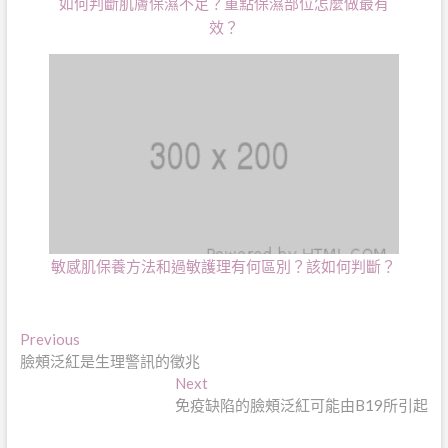
如何判斷肌膚保濕不足？重點保濕部位怎麼做最有
效？
敏感肌保養方法和過敏護理有何區別？該如何判斷？
文
Previous
Previous
post:
臉頰泛紅是生理警訊的徵兆
章
Next
Next
導
post:
免疫缺陷的臉頰泛紅可能由B19所引起
覽