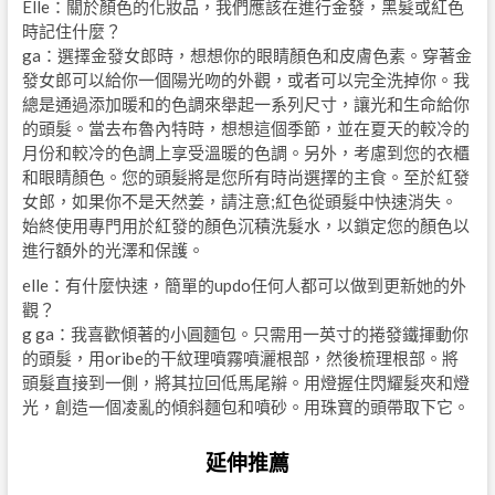
Elle：關於顏色的化妝品，我們應該在進行金發，黑髮或紅色
時記住什麼？
ga：選擇金發女郎時，想想你的眼睛顏色和皮膚色素。穿著金
發女郎可以給你一個陽光吻的外觀，或者可以完全洗掉你。我
總是通過添加暖和的色調來舉起一系列尺寸，讓光和生命給你
的頭髮。當去布魯內特時，想想這個季節，並在夏天的較冷的
月份和較冷的色調上享受溫暖的色調。另外，考慮到您的衣櫃
和眼睛顏色。您的頭髮將是您所有時尚選擇的主食。至於紅發
女郎，如果你不是天然姜，請注意;紅色從頭髮中快速消失。
始終使用專門用於紅發的顏色沉積洗髮水，以鎖定您的顏色以
進行額外的光澤和保護。
elle：有什麼快速，簡單的updo任何人都可以做到更新她的外
觀？
g ga：我喜歡傾著的小圓麵包。只需用一英寸的捲發鐵揮動你
的頭髮，用oribe的干紋理噴霧噴灑根部，然後梳理根部。將
頭髮直接到一側，將其拉回低馬尾辮。用燈握住閃耀髮夾和燈
光，創造一個凌亂的傾斜麵包和噴砂。用珠寶的頭帶取下它。
延伸推薦