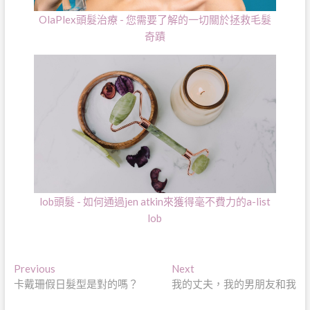
OlaPlex頭髮治療 - 您需要了解的一切關於拯救毛髮
奇蹟
lob頭髮 - 如何通過jen atkin來獲得毫不費力的a-list
lob
文
Previous
Next
Previous
Next
post:
post:
卡戴珊假日髮型是對的嗎？
我的丈夫，我的男朋友和我
章