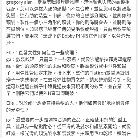
gregory alan：當為剪輯爆炸購物時，確保顏色與您的頭髮相
匹配，您可以選擇人類的頭髮而不是合成，並且您可以將頭髮
熨燙，這有助於造型。申請，從你的自然部分開始，並刷你的
頭髮。製作一個小三角形的頭髮，你的劉海將會去，並將劉海
剪掉到位。如果您已經有任何嬰兒毛髮或短邊，只需用髮夾噴
灑它們，並用夾子爆炸下的Bobby PIN將它們固定，以營造光
滑。
Elle：直發女性如何包含一些紋理？
ga：散裝紋理，只需塗上一些慕斯，就像沙龍格拉菲克塑造摩
絲，從你的頭皮到你的末端和吹乾。將頭髮分成中型件和辮
子，用彈性管固定末端。接下來，拿你的Flatiron並越過每個
辮子一次或兩次。在去除彈性物質之前，請允許頭髮冷卻。您
還可以通過在辮子中睡覺過夜來實現相同的效果，並在第二天
早上刪除它們以使PIN直鎖即時波。
Elle：對於那些想要直接捲髮的人，他們如何最好地達到最佳
的光滑性？
ga：最重要的一步是選擇合適的產品，正確使用您的造型工
具，並具有一點點耐心！從平滑的洗髮水和護髮素開始，就像
紅肯一樣光滑的鎖洗髮水和護髮素。拍頭用毛巾乾燥，噴灑在