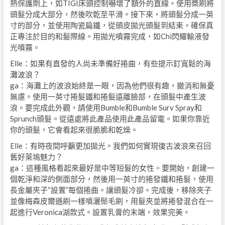
熱保護劑上，如TIGI床頭控制嚇壞了額外的直線。使用槳刷將
頭髮分成大部分，然後吹乾至平滑。接下來，將頭髮分成一英
寸的部分，並使用陶瓷扁鐵，從頭皮拋光頭髮到結束。確保真
正專注於目的和髮際線。用拋光噴霧完成，如Chi閃耀輸液發
光噴霧。
Elle：如果有直發的人尚未準備好捲曲，有些提示釘寬鬆的海
灘波浪？
ga：海灘上的波浪始終是一眼，因為他們很有趣，撤消和無憂
無慮。使用一英寸捲髮鐵和捲髮遠離臉部，在頭髮中產生波
浪。要完成此外觀，請使用Bumble和Bumble Surv Spray和
Sprunch頭髮。從遠處將此產品使用此產品留電。如果你靠近
你的頭髮，它會看起來很脆脆和乾燥。
Elle：有時夜間呼籲更加拋光。我們如何實現復古波浪來召回
舊好萊塢魅力？
ga：這種風格看起來最好是中等短髮的女性。要開始，創建一
個乾淨和深的側面部分，然後用一英寸的捲發鐵和捲髮，使用
長金屬夾子“設置”每個捲曲。讓頭髮冷卻。完成後，移除夾子
並像梅森皮爾遜刷一樣噴灑鬃毛刷，用髮夾並將捲發混合在一
起進行Veronica湖款式。設置乳膏的末端，效果完美。