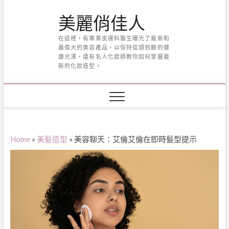
Skip
美麗俏佳人
to
content
在這裡，有專業皮膚科醫生曝光了最新和
最偉大的美容產品，以保持從頭到腳的健
康光澤，還有名人化妝師教你如何掌握最
新的化妝造型。
Home
»
美髮造型
»
美容聊天：艾倫艾倫在即時髮型提示