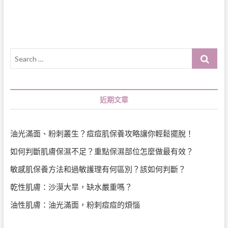
導
覽
Search
…
近期文章
油光滿面、粉刺叢生？痘痘肌保養攻略讓你輕鬆擺脫！
如何判斷肌膚保濕不足？重點保濕部位怎麼做最有效？
敏感肌保養方法和過敏護理有何區別？該如何判斷？
乾性肌膚：沙漠大旱，缺水嚴重嗎？
油性肌膚：油光滿面，粉刺痘痘的煩惱