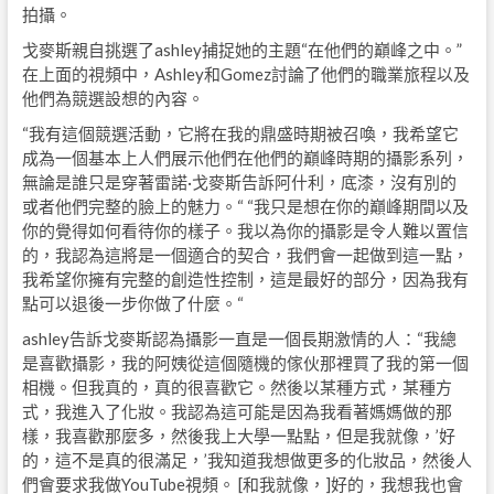
拍攝。
戈麥斯親自挑選了ashley捕捉她的主題“在他們的巔峰之中。”
在上面的視頻中，Ashley和Gomez討論了他們的職業旅程以及
他們為競選設想的內容。
“我有這個競選活動，它將在我的鼎盛時期被召喚，我希望它
成為一個基本上人們展示他們在他們的巔峰時期的攝影系列，
無論是誰只是穿著雷諾·戈麥斯告訴阿什利，底漆，沒有別的
或者他們完整的臉上的魅力。“ “我只是想在你的巔峰期間以及
你的覺得如何看待你的樣子。我以為你的攝影是令人難以置信
的，我認為這將是一個適合的契合，我們會一起做到這一點，
我希望你擁有完整的創造性控制，這是最好的部分，因為我有
點可以退後一步你做了什麼。“
ashley告訴戈麥斯認為攝影一直是一個長期激情的人：“我總
是喜歡攝影，我的阿姨從這個隨機的傢伙那裡買了我的第一個
相機。但我真的，真的很喜歡它。然後以某種方式，某種方
式，我進入了化妝。我認為這可能是因為我看著媽媽做的那
樣，我喜歡那麼多，然後我上大學一點點，但是我就像，’好
的，這不是真的很滿足，’我知道我想做更多的化妝品，然後人
們會要求我做YouTube視頻。 [和我就像，]好的，我想我也會