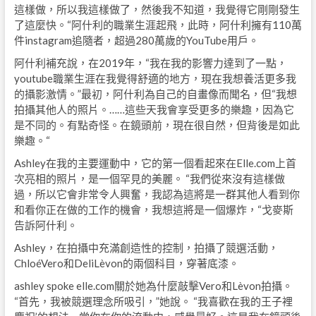
這樣做，所以我這樣做了，然後我不知道，我覺得它剛剛發生
了這麼快。“阿什利的職業生涯起飛，此時，阿什利擁有110萬
件instagram追隨者，超過280萬歲的YouTube用戶。
阿什利補充說，在2019年，“我在我的影響力達到了一點，
youtube職業生涯在我覺得舒適的地方，現在我想養活更多我
的攝影激情。”最初，阿什利為自己的自畫像而聞名，但“我想
拍攝其他人的照片。……這些天我會享受更多的樂趣，因為它
是不同的。有點奇怪。在鏡頭前，現在很自然，但背後是如此
樂趣。“
Ashley在我的主要運動中，它的第一個看起來在Elle.com上首
次亮相的照片，是一個罕見的美麗。 “我們從來沒有這樣做
過，所以它會非常令人興奮，我認為這將是一群其他人看到你
和看你正在做的工作的機會，我想這將是一個爆炸，“戈麥斯
告訴阿什利。
Ashley，在拍攝中充滿創造性的控制，拍攝了競選活動，
ChloéVero和DeliLèvon的兩個科目，穿著底漆。
ashley spoke elle.com關於她為什麼敲擊Vero和Lèvon拍攝。
“首先，我被競選理念所吸引，”她說。 “我喜歡在我的王子裡