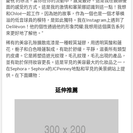
慶祝’的想法 – 當你在你的流動中，感覺最好。這是我在鏡頭後
面的感受的方式。這是我的激情和塞萊娜認識到這一點！我想
和Chloé一起工作，因為她的故事，作為一個也是一個才華橫
溢的低音球員的模特，是如此獨特。我在Instagram上遇到了
Delilèvon！他的個性通過他的形象閃耀;我想用這個廣告系列
來更好地了解他。“
稀有的美容孔隙擴散底漆是一種輕質凝膠，用透明質酸和蓮
花，梔子和白色睡蓮製成，有助於舒緩，平靜，滋養所有類型
的皮膚。它是將塑造遮光紋理，毛孔紋理，毛孔出現的產品，
並有助於保持妝容更長。這是罕見的美容最大的化妝品之一，
在Sephora，Sephora的JCPenney地點和罕見的美景網站上提
供。在下面購物：
延伸推薦