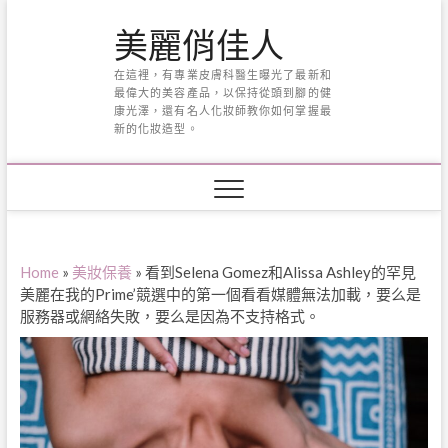
Skip
美麗俏佳人
to
content
在這裡，有專業皮膚科醫生曝光了最新和
最偉大的美容產品，以保持從頭到腳的健
康光澤，還有名人化妝師教你如何掌握最
新的化妝造型。
Home
»
美妝保養
»
看到Selena Gomez和Alissa Ashley的罕見
美麗在我的Prime’競選中的第一個看看媒體無法加載，要么是
服務器或網絡失敗，要么是因為不支持格式。